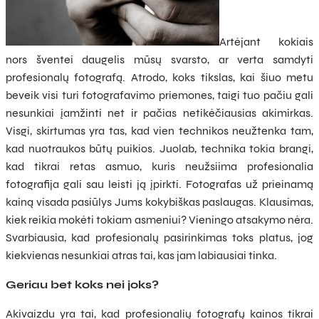
Artėjant kokiais
nors šventei daugelis mūsų svarsto, ar verta samdyti
profesionalų fotografą. Atrodo, koks tikslas, kai šiuo metu
beveik visi turi fotografavimo priemones, taigi tuo pačiu gali
nesunkiai įamžinti net ir pačias netikėčiausias akimirkas.
Visgi, skirtumas yra tas, kad vien technikos neužtenka tam,
kad nuotraukos būtų puikios. Juolab, technika tokia brangi,
kad tikrai retas asmuo, kuris neužsiima profesionalia
fotografija gali sau leisti ją įpirkti. Fotografas už prieinamą
kainą visada pasiūlys Jums kokybiškas paslaugas. Klausimas,
kiek reikia mokėti tokiam asmeniui? Vieningo atsakymo nėra.
Svarbiausia, kad profesionalų pasirinkimas toks platus, jog
kiekvienas nesunkiai atras tai, kas jam labiausiai tinka.
Geriau bet koks nei joks?
Akivaizdu yra tai, kad profesionalių fotografų kainos tikrai