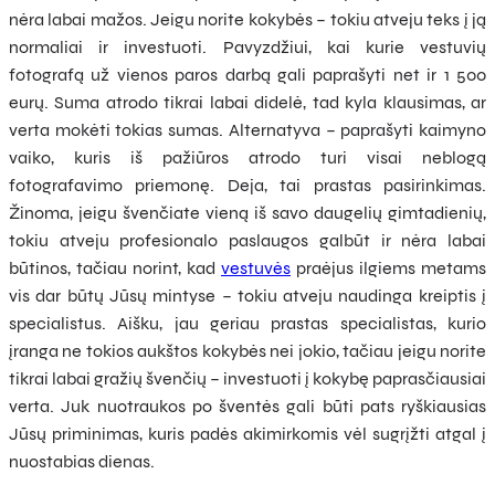
nėra labai mažos. Jeigu norite kokybės – tokiu atveju teks į ją
normaliai ir investuoti. Pavyzdžiui, kai kurie vestuvių
fotografą už vienos paros darbą gali paprašyti net ir 1 500
eurų. Suma atrodo tikrai labai didelė, tad kyla klausimas, ar
verta mokėti tokias sumas. Alternatyva – paprašyti kaimyno
vaiko, kuris iš pažiūros atrodo turi visai neblogą
fotografavimo priemonę. Deja, tai prastas pasirinkimas.
Žinoma, jeigu švenčiate vieną iš savo daugelių gimtadienių,
tokiu atveju profesionalo paslaugos galbūt ir nėra labai
būtinos, tačiau norint, kad
vestuvės
praėjus ilgiems metams
vis dar būtų Jūsų mintyse – tokiu atveju naudinga kreiptis į
specialistus. Aišku, jau geriau prastas specialistas, kurio
įranga ne tokios aukštos kokybės nei jokio, tačiau jeigu norite
tikrai labai gražių švenčių – investuoti į kokybę paprasčiausiai
verta. Juk nuotraukos po šventės gali būti pats ryškiausias
Jūsų priminimas, kuris padės akimirkomis vėl sugrįžti atgal į
nuostabias dienas.