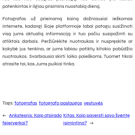
patenkintas ir ilgiau prisimins nuostabią dieną.
Fotografas už prieinamą kainą dažniausiai ieškomas
internete, kadangi šioje platformoje labai patogu susižinoti
visą jums aktualią informaciją ir tuo pačiu susipažinti su
atliktais darbais. Peržiūrėkite nuotraukas ir nuspręskite ar
kokybė jus tenkina, ar jums labiau patiktų kitokio pobūdžio
nuotraukos. Svarbiausia skirti laiko paieškoms. Tuomet tikrai
atrasite tai, kas Jums puikiai tinka.
Tags:
fotografas
fotografo paslaugos
vestuvės
←
Ankstesnis:
Kaip atsirado
Kitas:
Kaip paversti savo šventę
fejerverkai?
įsimintina?
→