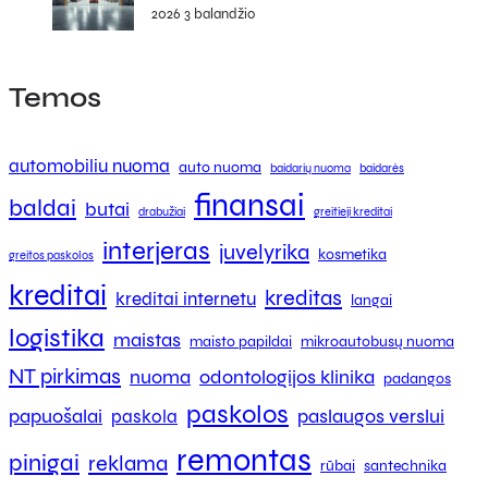
2026 3 balandžio
Temos
automobiliu nuoma
auto nuoma
baidarių nuoma
baidarės
finansai
baldai
butai
drabužiai
greitieji kreditai
interjeras
juvelyrika
kosmetika
greitos paskolos
kreditai
kreditas
kreditai internetu
langai
logistika
maistas
maisto papildai
mikroautobusų nuoma
NT pirkimas
nuoma
odontologijos klinika
padangos
paskolos
papuošalai
paslaugos verslui
paskola
remontas
pinigai
reklama
rūbai
santechnika