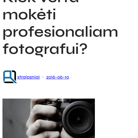
mokėti
profesionaliam
fotografui?
·
straipsniai
2016-06-10