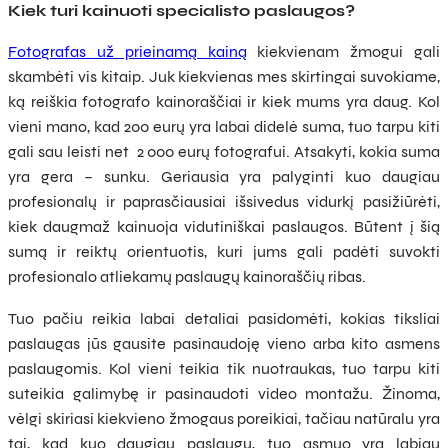
Kiek turi kainuoti specialisto paslaugos?
Fotografas už prieinamą kainą
kiekvienam žmogui gali
skambėti vis kitaip. Juk kiekvienas mes skirtingai suvokiame,
ką reiškia fotografo kainoraščiai ir kiek mums yra daug. Kol
vieni mano, kad 200 eurų yra labai didelė suma, tuo tarpu kiti
gali sau leisti net 2 000 eurų fotografui. Atsakyti, kokia suma
yra gera – sunku. Geriausia yra palyginti kuo daugiau
profesionalų ir paprasčiausiai išsivedus vidurkį pasižiūrėti,
kiek daugmaž kainuoja vidutiniškai paslaugos. Būtent į šią
sumą ir reiktų orientuotis, kuri jums gali padėti suvokti
profesionalo atliekamų paslaugų kainoraščių ribas.
Tuo pačiu reikia labai detaliai pasidomėti, kokias tiksliai
paslaugas jūs gausite pasinaudoję vieno arba kito asmens
paslaugomis. Kol vieni teikia tik nuotraukas, tuo tarpu kiti
suteikia galimybę ir pasinaudoti video montažu. Žinoma,
vėlgi skiriasi kiekvieno žmogaus poreikiai, tačiau natūralu yra
tai, kad kuo daugiau paslaugų, tuo asmuo yra labiau