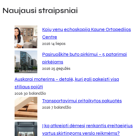
Naujausi straipsniai
Kojų venų echoskopija Kaune Ortopedijos
Centre
2026 14 liepos
Pasiruoškite buto pirkimui – 5 patarimai
pirkėjams
2026 25 gegužės
Auskarai moterims – detalė, kuri gali pakeisti visą
stiliaus pojūtį
2026 30 balandžio
Transportavimui pritaikytos pakuotės
2026 7 balandžio
Į ką atkreipti dėmesį renkantis greitaeigius
vartus skirtingoms verslo reikmėms?