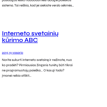
paslaugas ieško naudodamiesi Google paieškos
sistema. Tai reiškia, kad jei siekiate verslo sėkmės…
Interneto svetainių
kūrimo ABC
2015 19 vasario
Norite sukurti interneto svetainę ir nežinote, nuo
ko pradėti? Pirmiausias žingsnis turėtų būti tikrai
ne programuotojų paieška… O kas gi tada?
Įmonei reikia atlikti…