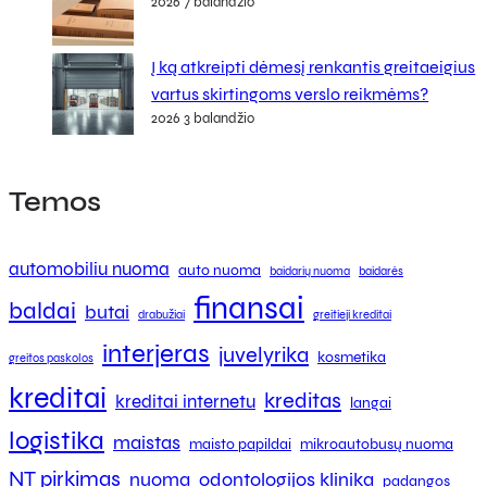
2026 7 balandžio
Į ką atkreipti dėmesį renkantis greitaeigius
vartus skirtingoms verslo reikmėms?
2026 3 balandžio
Temos
automobiliu nuoma
auto nuoma
baidarių nuoma
baidarės
finansai
baldai
butai
drabužiai
greitieji kreditai
interjeras
juvelyrika
kosmetika
greitos paskolos
kreditai
kreditas
kreditai internetu
langai
logistika
maistas
maisto papildai
mikroautobusų nuoma
NT pirkimas
nuoma
odontologijos klinika
padangos