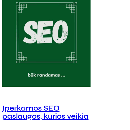
Įperkamos SEO
paslaugos, kurios veikia