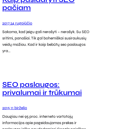
pačiam
2017 24 rugpjūčio
Sakoma, kad jeigu gali nerašyti – nerašyk. Su SEO
sritimi, panašiai. Tik gal bohemiškai susiraukusių
veidų mažiau. Kad ir kaip bebūtų seo paslaugos
yra…
SEO paslaugos:
privalumai ir trūkumai
2015 11 birželio
Daugiau nei 95 proc. interneto vartotojų
informacijos apie pageidaujamas prekes ir