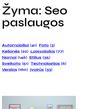
Žyma:
Seo
paslaugos
Automobiliai
(41)
Foto
(3)
Kelionės
(22)
Laisvalaikis
(77)
Namai
(146)
Stilius
(35)
Sveikata
(51)
Technologijos
(6)
Verslas
(160)
Įvairūs
(33)