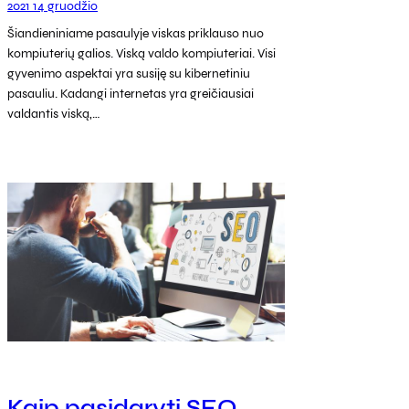
2021 14 gruodžio
Šiandieniniame pasaulyje viskas priklauso nuo
kompiuterių galios. Viską valdo kompiuteriai. Visi
gyvenimo aspektai yra susiję su kibernetiniu
pasauliu. Kadangi internetas yra greičiausiai
valdantis viską,…
Kaip pasidaryti SEO