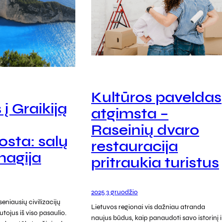
Kultūros paveldas
 į Graikiją
atgimsta –
Raseinių dvaro
osta: salų
restauracija
 magija
pritraukia turistus
2025 3 gruodžio
seniausių civilizacijų
Lietuvos regionai vis dažniau atranda
utojus iš viso pasaulio.
naujus būdus, kaip panaudoti savo istorinį i