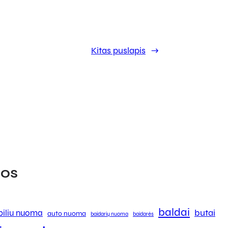
Kitas puslapis
→
os
baldai
butai
iliu nuoma
auto nuoma
baidarių nuoma
baidarės