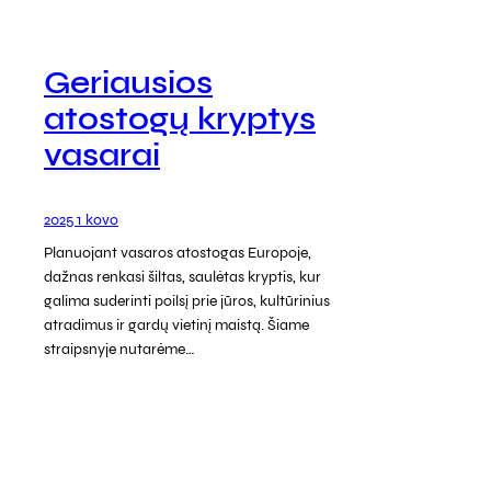
Geriausios
atostogų kryptys
vasarai
2025 1 kovo
Planuojant vasaros atostogas Europoje,
dažnas renkasi šiltas, saulėtas kryptis, kur
galima suderinti poilsį prie jūros, kultūrinius
atradimus ir gardų vietinį maistą. Šiame
straipsnyje nutarėme…