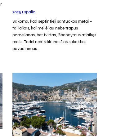
ir
2025 1 spalio
Sakoma, kad septintieji santuokos metai –
tai laikas, kai meilė jau nebe trapus
porcelianas, bet tvirtas, išbandymus atlaikęs
molis. Todėl neatsitiktinai šios sukakties
pavadinimas…