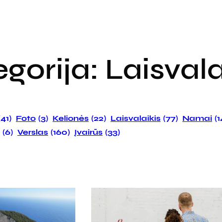
egorija:
Laisvala
(41)
Foto
(3)
Kelionės
(22)
Laisvalaikis
(77)
Namai
(
(6)
Verslas
(160)
Įvairūs
(33)