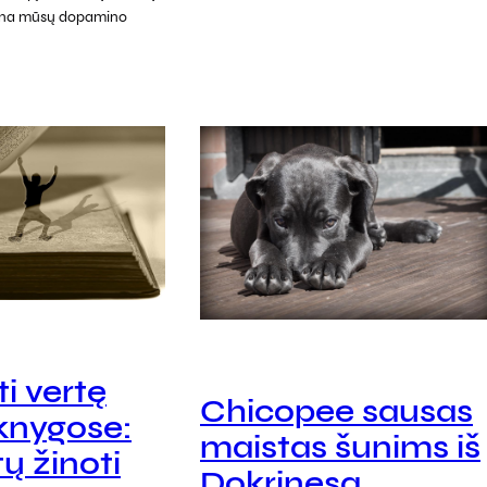
vina mūsų dopamino
ti vertę
Chicopee sausas
knygose:
maistas šunims iš
tų žinoti
Dokrinesa