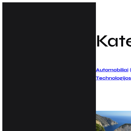
Eiti
prie
turinio
Kat
Automobiliai
Technologijos