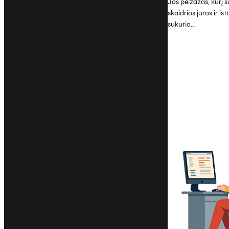
Jos peizažas, kurį s
skaidrios jūros ir i
sukuria…