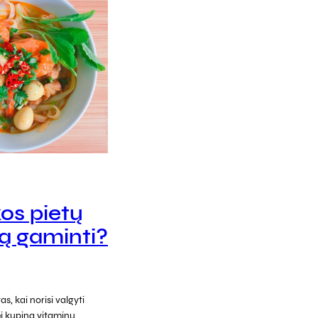
os pietų
ką gaminti?
s, kai norisi valgyti
bei kupiną vitaminų