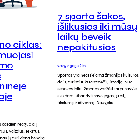
7 sporto šakos,
išlikusios iki mūsų
laikų beveik
o ciklas:
nepakitusios
rmuojasi
umo
2025 2 gegužės
s
Sportas yra neatsiejama žmonijos kultūros
dalis, turinti tūkstantmečių istoriją. Nuo
ninėje
senovės laikų žmonės varžėsi tarpusavyje,
oje
siekdami išbandyti savo jėgas, greitį,
tikslumą ir ištvermę. Daugelis…
kasdien reaguoja į
sus, vaizdus, tekstus,
nas jų turi vieną bendrą