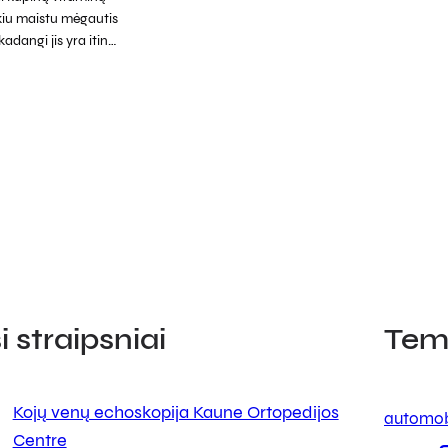
kiu maistu mėgautis
kadangi jis yra itin…
 straipsniai
Tem
Kojų venų echoskopija Kaune Ortopedijos
automob
Centre