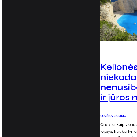
Kelionės
niekada
nenusib
ir jūros
2026 29 sausio
Graikija, kaip viena 
lopšys, traukia kelia