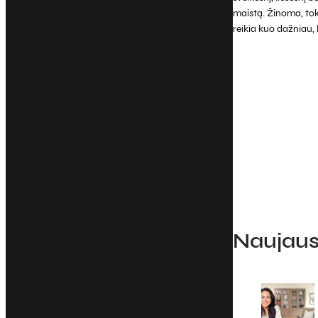
maistą. Žinoma, to
reikia kuo dažniau, 
Naujausi