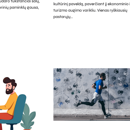
udaro tūkstančiai salų,
kultūrinį paveldą, paverčiant jį ekonominio 
storinių paminklų gausa,
turizmo augimo varikliu. Vienas ryškiausių
pastarųjų…