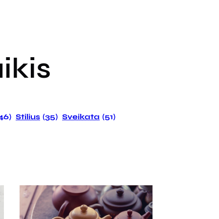
ikis
146)
Stilius
(35)
Sveikata
(51)