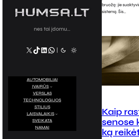
bruožą: jie suakty
sistemą. Šis…
nes tai įdomu…
X
TikTok
LinkedIn
WhatsApp
|
AUTOMOBILIAI
ĮVAIRŪS
VERSLAS
TECHNOLOGIJOS
STILIUS
Kaip ras
LAISVALAIKIS
senose 
SVEIKATA
NAMAI
S
ką reikė
e