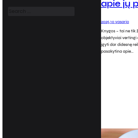
apie jų
a
r
c
2025 10 vasario
h
Knygos – tai ne tik ži
objektyviai vertingi 
įgyti dar didesnę re
pasakytina apie…