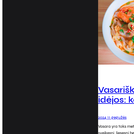
Vasarišk
idėjos: 
2024 11 gegužės
Vasara yra toks meta
sveikesnį, liesesnį 