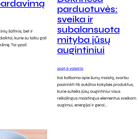
 pardavimą
parduotuvės:
sveika ir
subalansuota
nių šaltinis, bet ir
mityba jūsų
daiktai, kurie su laiku gali
ikšmę. Tai ypač
augintiniui
2025 6 vasario
Kai kalbama apie šunų maistą, svarbu
pasirinkti tik aukštos kokybės produktus,
kurie suteiks jūsų augintiniui visus
reikalingus maistingus elementus sveikam
augimui, energijai ir gerai…