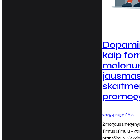
Dopamin
kaip fo
malon
jausma
skaitme
pramog
2025 4 rugpjūčio
Žmogaus smegenys 
šimtus stimulų – gar
pranešimus. Kiekvie