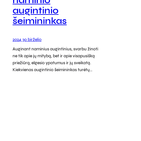
naminio
augintinio
šeimininkas
2024 30 birželio
Auginant naminius augintinius, svarbu žinoti
ne tik apie jų mitybą, bet ir apie visapusišką
priežiūrą, elgesio ypatumus ir jų sveikatą.
Kiekvienas augintinio šeimininkas turėtų…