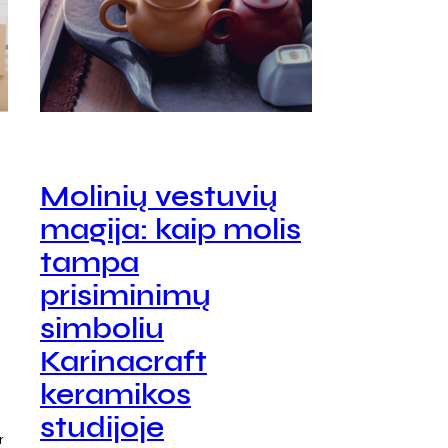
Molinių vestuvių
magija: kaip molis
tampa
prisiminimų
simboliu
Karinacraft
keramikos
studijoje
r