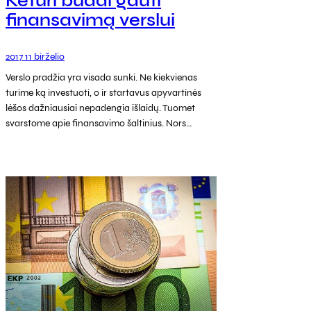
Keturi būdai gauti
finansavimą verslui
2017 11 birželio
Verslo pradžia yra visada sunki. Ne kiekvienas
turime ką investuoti, o ir startavus apyvartinės
lėšos dažniausiai nepadengia išlaidų. Tuomet
svarstome apie finansavimo šaltinius. Nors…