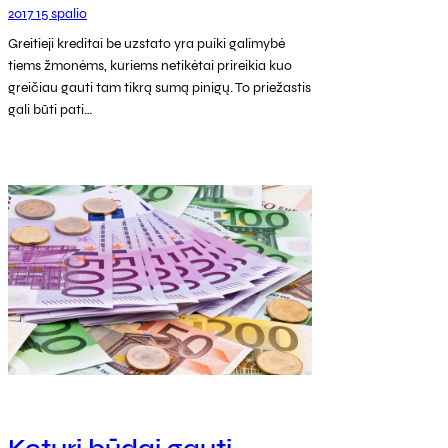
2017 15 spalio
Greitieji kreditai be uzstato yra puiki galimybė
tiems žmonėms, kuriems netikėtai prireikia kuo
greičiau gauti tam tikrą sumą pinigų. To priežastis
gali būti pati…