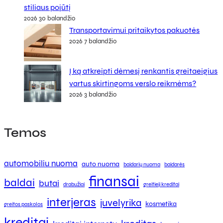
stiliaus pojūtį
2026 30 balandžio
Transportavimui pritaikytos pakuotės
2026 7 balandžio
Į ką atkreipti dėmesį renkantis greitaeigius
vartus skirtingoms verslo reikmėms?
2026 3 balandžio
Temos
automobiliu nuoma
auto nuoma
baidarių nuoma
baidarės
finansai
baldai
butai
drabužiai
greitieji kreditai
interjeras
juvelyrika
kosmetika
greitos paskolos
kreditai