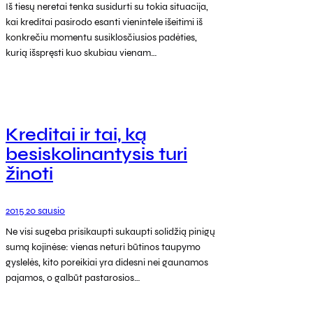
Iš tiesų neretai tenka susidurti su tokia situacija,
kai kreditai pasirodo esanti vienintele išeitimi iš
konkrečiu momentu susiklosčiusios padėties,
kurią išspręsti kuo skubiau vienam…
Kreditai ir tai, ką
besiskolinantysis turi
žinoti
2015 20 sausio
Ne visi sugeba prisikaupti sukaupti solidžią pinigų
sumą kojinėse: vienas neturi būtinos taupymo
gyslelės, kito poreikiai yra didesni nei gaunamos
pajamos, o galbūt pastarosios…