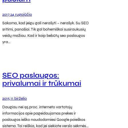
2017 24 rugpjūčio
Sakoma, kad jeigu gali nerašyti – nerašyk. Su SEO
sritimi, panašiai. Tik gal bohemiškai susiraukusių
veidų mažiau. Kad ir kaip bebūtų seo paslaugos
yra…
SEO paslaugos:
privalumai ir trūkumai
2015 11 birželio
Daugiau nei 95 proc. interneto vartotojų
informacijos apie pageidaujamas prekes ir
paslaugas ieško naudodamiesi Google paieškos
sistema. Tai reiškia, kad jei siekiate verslo sėkmės…