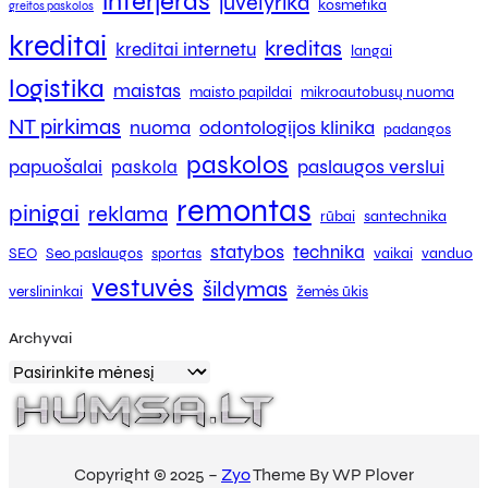
interjeras
juvelyrika
kosmetika
greitos paskolos
kreditai
kreditas
kreditai internetu
langai
logistika
maistas
maisto papildai
mikroautobusų nuoma
NT pirkimas
nuoma
odontologijos klinika
padangos
paskolos
papuošalai
paslaugos verslui
paskola
remontas
pinigai
reklama
rūbai
santechnika
statybos
technika
SEO
Seo paslaugos
sportas
vaikai
vanduo
vestuvės
šildymas
verslininkai
žemės ūkis
Archyvai
Copyright © 2025 –
Zyo
Theme By WP Plover