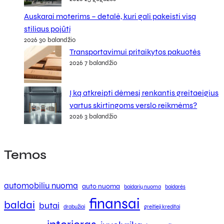
Auskarai moterims – detalė, kuri gali pakeisti visą
stiliaus pojūtį
2026 30 balandžio
Transportavimui pritaikytos pakuotės
2026 7 balandžio
Į ką atkreipti dėmesį renkantis greitaeigius
vartus skirtingoms verslo reikmėms?
2026 3 balandžio
Temos
automobiliu nuoma
auto nuoma
baidarių nuoma
baidarės
finansai
baldai
butai
drabužiai
greitieji kreditai