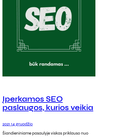
Įperkamos SEO
paslaugos, kurios veikia
2021 14 gruodžio
Šiandieniniame pasaulyje viskas priklauso nuo