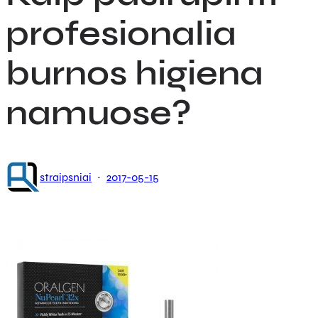
profesionalia
burnos higiena
namuose?
·
straipsniai
2017-05-15