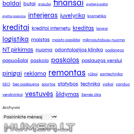
finansai
baldai
butai
drabužiai
greitieji kreditai
interjeras
juvelyrika
kosmetika
greitos paskolos
kreditai
kreditas
kreditai internetu
langai
logistika
maistas
maisto papildai
mikroautobusų nuoma
NT pirkimas
nuoma
odontologijos klinika
padangos
paskolos
papuošalai
paslaugos verslui
paskola
remontas
pinigai
reklama
rūbai
santechnika
statybos
technika
SEO
Seo paslaugos
sportas
vaikai
vanduo
vestuvės
šildymas
verslininkai
žemės ūkis
Archyvai