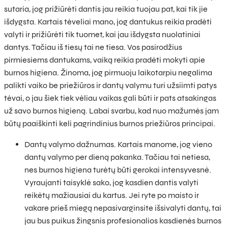
sutaria, jog prižiūrėti dantis jau reikia tuojau pat, kai tik jie
išdygsta. Kartais tėveliai mano, jog dantukus reikia pradėti
valyti ir prižiūrėti tik tuomet, kai jau išdygsta nuolatiniai
dantys. Tačiau iš tiesų tai ne tiesa. Vos pasirodžius
pirmiesiems dantukams, vaiką reikia pradėti mokyti apie
burnos higiena. Žinoma, jog pirmuoju laikotarpiu negalima
palikti vaiko be priežiūros ir dantų valymu turi užsiimti patys
tėvai, o jau šiek tiek vėliau vaikas gali būti ir pats atsakingas
už savo burnos higieną. Labai svarbu, kad nuo mažumės jam
būtų paaiškinti keli pagrindinius burnos priežiūros principai.
Dantų valymo dažnumas. Kartais manome, jog vieno
dantų valymo per dieną pakanka. Tačiau tai netiesa,
nes burnos higiena turėtų būti gerokai intensyvesnė.
Vyraujanti taisyklė sako, jog kasdien dantis valyti
reikėtų mažiausiai du kartus. Jei ryte po maisto ir
vakare prieš miegą nepasivarginsite išsivalyti dantų, tai
jau bus puikus žingsnis profesionalios kasdienės burnos