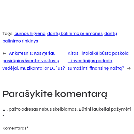
Tags:
burnos higiena
dantų balinimo priemonės
dantų
balinimo rinkinys
←
Ankstesnis:
Kas geriau
Kitas:
Ilgalaikė būsto paskola
pasirūpins švente: vestuvių
– investicijos padeda
vedėjai, muzikantai ar DJ`us?
sumažinti finansinę naštą?
→
Parašykite komentarą
El. pašto adresas nebus skelbiamas.
Būtini laukeliai pažymėti
*
Komentaras
*