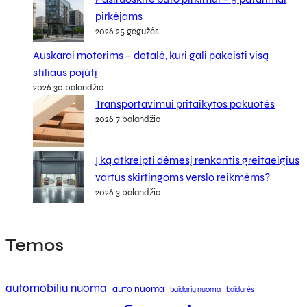
pirkėjams
2026 25 gegužės
Auskarai moterims – detalė, kuri gali pakeisti visą
stiliaus pojūtį
2026 30 balandžio
Transportavimui pritaikytos pakuotės
2026 7 balandžio
Į ką atkreipti dėmesį renkantis greitaeigius
vartus skirtingoms verslo reikmėms?
2026 3 balandžio
Temos
automobiliu nuoma
auto nuoma
baidarių nuoma
baidarės