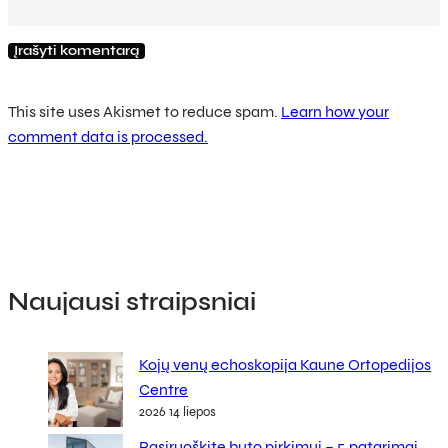
This site uses Akismet to reduce spam.
Learn how your
comment data is processed.
Naujausi straipsniai
Kojų venų echoskopija Kaune Ortopedijos
Centre
2026 14 liepos
Pasiruoškite buto pirkimui – 5 patarimai