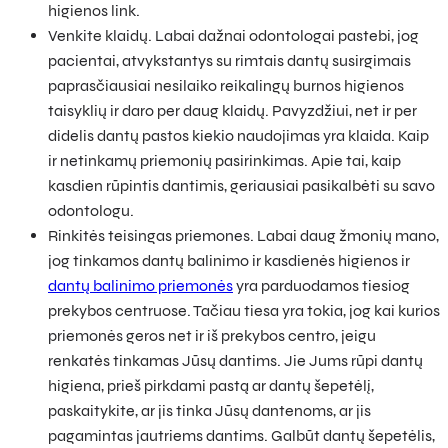
higienos link.
Venkite klaidų. Labai dažnai odontologai pastebi, jog
pacientai, atvykstantys su rimtais dantų susirgimais
paprasčiausiai nesilaiko reikalingų burnos higienos
taisyklių ir daro per daug klaidų. Pavyzdžiui, net ir per
didelis dantų pastos kiekio naudojimas yra klaida. Kaip
ir netinkamų priemonių pasirinkimas. Apie tai, kaip
kasdien rūpintis dantimis, geriausiai pasikalbėti su savo
odontologu.
Rinkitės teisingas priemones. Labai daug žmonių mano,
jog tinkamos dantų balinimo ir kasdienės higienos ir
dantų balinimo priemonės
yra parduodamos tiesiog
prekybos centruose. Tačiau tiesa yra tokia, jog kai kurios
priemonės geros net ir iš prekybos centro, jeigu
renkatės tinkamas Jūsų dantims. Jie Jums rūpi dantų
higiena, prieš pirkdami pastą ar dantų šepetėlį,
paskaitykite, ar jis tinka Jūsų dantenoms, ar jis
pagamintas jautriems dantims. Galbūt dantų šepetėlis,