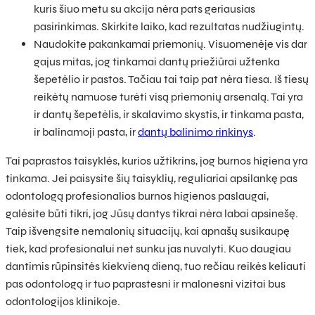
kuris šiuo metu su akcija nėra pats geriausias
pasirinkimas. Skirkite laiko, kad rezultatas nudžiugintų.
Naudokite pakankamai priemonių. Visuomenėje vis dar
gajus mitas, jog tinkamai dantų priežiūrai užtenka
šepetėlio ir pastos. Tačiau tai taip pat nėra tiesa. Iš tiesų
reikėtų namuose turėti visą priemonių arsenalą. Tai yra
ir dantų šepetėlis, ir skalavimo skystis, ir tinkama pasta,
ir balinamoji pasta, ir
dantų balinimo rinkinys
.
Tai paprastos taisyklės, kurios užtikrins, jog burnos higiena yra
tinkama. Jei paisysite šių taisyklių, reguliariai apsilankę pas
odontologą profesionalios burnos higienos paslaugai,
galėsite būti tikri, jog Jūsų dantys tikrai nėra labai apsinešę.
Taip išvengsite nemalonių situacijų, kai apnašų susikaupę
tiek, kad profesionalui net sunku jas nuvalyti. Kuo daugiau
dantimis rūpinsitės kiekvieną dieną, tuo rečiau reikės keliauti
pas odontologą ir tuo paprastesni ir malonesni vizitai bus
odontologijos klinikoje.