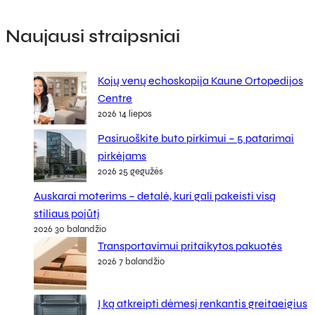
Naujausi straipsniai
Kojų venų echoskopija Kaune Ortopedijos
Centre
2026 14 liepos
Pasiruoškite buto pirkimui – 5 patarimai
pirkėjams
2026 25 gegužės
Auskarai moterims – detalė, kuri gali pakeisti visą
stiliaus pojūtį
2026 30 balandžio
Transportavimui pritaikytos pakuotės
2026 7 balandžio
Į ką atkreipti dėmesį renkantis greitaeigius