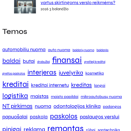
vartus skirtingoms verslo reikmėms?
2026 3 balandžio
Temos
automobiliu nuoma
auto nuoma
baidarių nuoma
baidarės
finansai
baldai
butai
drabužiai
greitieji kreditai
interjeras
juvelyrika
kosmetika
greitos paskolos
kreditai
kreditas
kreditai internetu
langai
logistika
maistas
maisto papildai
mikroautobusų nuoma
NT pirkimas
nuoma
odontologijos klinika
padangos
paskolos
papuošalai
paslaugos verslui
paskola
remontas
pinigai
reklama
rūbai
santechnika