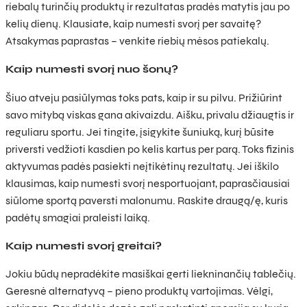
riebalų turinčių produktų ir rezultatas pradės matytis jau po
kelių dienų. Klausiate, kaip numesti svorį per savaitę?
Atsakymas paprastas – venkite riebių mėsos patiekalų.
Kaip numesti svorį nuo šonų?
Šiuo atveju pasiūlymas toks pats, kaip ir su pilvu. Prižiūrint
savo mitybą viskas gana akivaizdu. Aišku, privalu džiaugtis ir
reguliaru sportu. Jei tingite, įsigykite šuniuką, kurį būsite
priversti vedžioti kasdien po kelis kartus per parą. Toks fizinis
aktyvumas padės pasiekti neįtikėtinų rezultatų. Jei iškilo
klausimas, kaip numesti svorį nesportuojant, paprasčiausiai
siūlome sportą paversti malonumu. Raskite draugą/ę, kuris
padėtų smagiai praleisti laiką.
Kaip numesti svorį greitai?
Jokiu būdų nepradėkite masiškai gerti liekninančių tablečių.
Geresnė alternatyvą – pieno produktų vartojimas. Vėlgi,