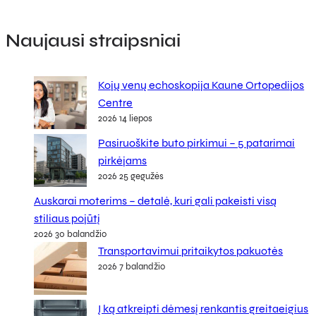
Naujausi straipsniai
Kojų venų echoskopija Kaune Ortopedijos
Centre
2026 14 liepos
Pasiruoškite buto pirkimui – 5 patarimai
pirkėjams
2026 25 gegužės
Auskarai moterims – detalė, kuri gali pakeisti visą
stiliaus pojūtį
2026 30 balandžio
Transportavimui pritaikytos pakuotės
2026 7 balandžio
Į ką atkreipti dėmesį renkantis greitaeigius