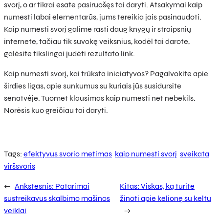
svorį, o ar tikrai esate pasiruošęs tai daryti. Atsakymai kaip
numesti labai elementarūs, jums tereikia jais pasinaudoti.
Kaip numesti svorį galime rasti daug knygų ir straipsnių
internete, tačiau tik suvokę veiksnius, kodėl tai darote,
galėsite tikslingai judėti rezultato link.
Kaip numesti svorį, kai trūksta iniciatyvos? Pagalvokite apie
širdies ligas, apie sunkumus su kuriais jūs susidursite
senatvėje. Tuomet klausimas kaip numesti net nebekils.
Norėsis kuo greičiau tai daryti.
Tags:
efektyvus svorio metimas
kaip numesti svorį
sveikata
viršsvoris
←
Ankstesnis:
Patarimai
Kitas:
Viskas, ką turite
sustreikavus skalbimo mašinos
žinoti apie kelionę su keltu
veiklai
→