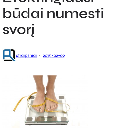
būdai numesti
svorį
·
straipsniai
2015-02-09