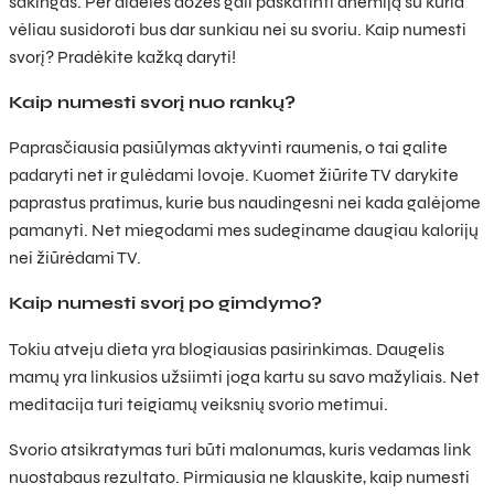
sakingas. Per didelės dozės gali paskatinti anemiją su kuria
vėliau susidoroti bus dar sunkiau nei su svoriu. Kaip numesti
svorį? Pradėkite kažką daryti!
Kaip numesti svorį nuo rankų?
Paprasčiausia pasiūlymas aktyvinti raumenis, o tai galite
padaryti net ir gulėdami lovoje. Kuomet žiūrite TV darykite
paprastus pratimus, kurie bus naudingesni nei kada galėjome
pamanyti. Net miegodami mes sudeginame daugiau kalorijų
nei žiūrėdami TV.
Kaip numesti svorį po gimdymo?
Tokiu atveju dieta yra blogiausias pasirinkimas. Daugelis
mamų yra linkusios užsiimti joga kartu su savo mažyliais. Net
meditacija turi teigiamų veiksnių svorio metimui.
Svorio atsikratymas turi būti malonumas, kuris vedamas link
nuostabaus rezultato. Pirmiausia ne klauskite, kaip numesti