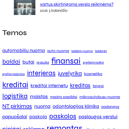
vartus skirtingoms verslo reikmėms?
2026 3 balandžio
Temos
automobiliu nuoma
auto nuoma
baidarių nuoma
baidarės
finansai
baldai
butai
drabužiai
greitieji kreditai
interjeras
juvelyrika
kosmetika
greitos paskolos
kreditai
kreditas
kreditai internetu
langai
logistika
maistas
maisto papildai
mikroautobusų nuoma
NT pirkimas
nuoma
odontologijos klinika
padangos
paskolos
papuošalai
paslaugos verslui
paskola
remontas
pinigai