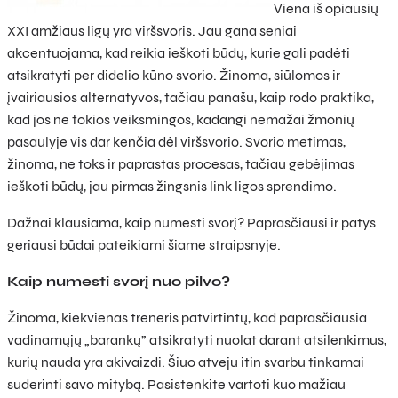
Viena iš opiausių
XXI amžiaus ligų yra viršsvoris. Jau gana seniai
akcentuojama, kad reikia ieškoti būdų, kurie gali padėti
atsikratyti per didelio kūno svorio. Žinoma, siūlomos ir
įvairiausios alternatyvos, tačiau panašu, kaip rodo praktika,
kad jos ne tokios veiksmingos, kadangi nemažai žmonių
pasaulyje vis dar kenčia dėl viršsvorio. Svorio metimas,
žinoma, ne toks ir paprastas procesas, tačiau gebėjimas
ieškoti būdų, jau pirmas žingsnis link ligos sprendimo.
Dažnai klausiama, kaip numesti svorį? Paprasčiausi ir patys
geriausi būdai pateikiami šiame straipsnyje.
Kaip numesti svorį nuo pilvo?
Žinoma, kiekvienas treneris patvirtintų, kad paprasčiausia
vadinamųjų „barankų” atsikratyti nuolat darant atsilenkimus,
kurių nauda yra akivaizdi. Šiuo atveju itin svarbu tinkamai
suderinti savo mitybą. Pasistenkite vartoti kuo mažiau