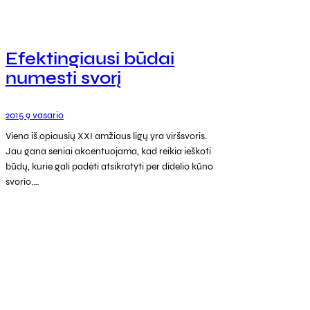
Efektingiausi būdai
numesti svorį
2015 9 vasario
Viena iš opiausių XXI amžiaus ligų yra viršsvoris.
Jau gana seniai akcentuojama, kad reikia ieškoti
būdų, kurie gali padėti atsikratyti per didelio kūno
svorio.…