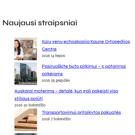
Naujausi straipsniai
Kojų venų echoskopija Kaune Ortopedijos
Centre
2026 14 liepos
Pasiruoškite buto pirkimui – 5 patarimai
pirkėjams
2026 25 gegužės
Auskarai moterims – detalė, kuri gali pakeisti visą
stiliaus pojūtį
2026 30 balandžio
Transportavimui pritaikytos pakuotės
2026 7 balandžio