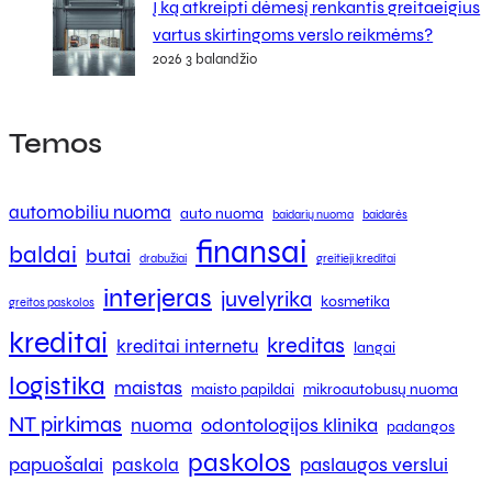
Į ką atkreipti dėmesį renkantis greitaeigius
vartus skirtingoms verslo reikmėms?
2026 3 balandžio
Temos
automobiliu nuoma
auto nuoma
baidarių nuoma
baidarės
finansai
baldai
butai
drabužiai
greitieji kreditai
interjeras
juvelyrika
kosmetika
greitos paskolos
kreditai
kreditas
kreditai internetu
langai
logistika
maistas
maisto papildai
mikroautobusų nuoma
NT pirkimas
nuoma
odontologijos klinika
padangos
paskolos
papuošalai
paslaugos verslui
paskola