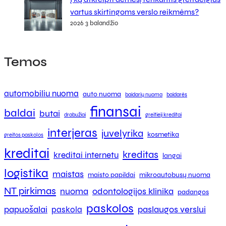
vartus skirtingoms verslo reikmėms?
2026 3 balandžio
Temos
automobiliu nuoma
auto nuoma
baidarių nuoma
baidarės
finansai
baldai
butai
drabužiai
greitieji kreditai
interjeras
juvelyrika
kosmetika
greitos paskolos
kreditai
kreditas
kreditai internetu
langai
logistika
maistas
maisto papildai
mikroautobusų nuoma
NT pirkimas
nuoma
odontologijos klinika
padangos
paskolos
papuošalai
paslaugos verslui
paskola