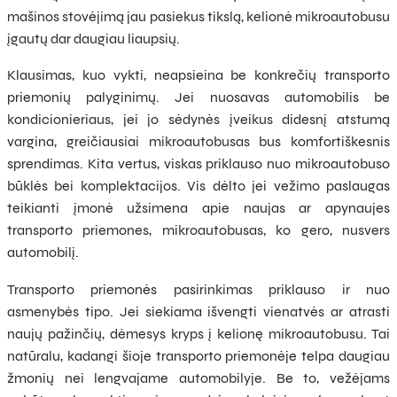
mašinos stovėjimą jau pasiekus tikslą, kelionė mikroautobusu
įgautų dar daugiau liaupsių.
Klausimas, kuo vykti, neapsieina be konkrečių transporto
priemonių palyginimų. Jei nuosavas automobilis be
kondicionieriaus, jei jo sėdynės įveikus didesnį atstumą
vargina, greičiausiai mikroautobusas bus komfortiškesnis
sprendimas. Kita vertus, viskas priklauso nuo mikroautobuso
būklės bei komplektacijos. Vis dėlto jei vežimo paslaugas
teikianti įmonė užsimena apie naujas ar apynaujes
transporto priemones, mikroautobusas, ko gero, nusvers
automobilį.
Transporto priemonės pasirinkimas priklauso ir nuo
asmenybės tipo. Jei siekiama išvengti vienatvės ar atrasti
naujų pažinčių, dėmesys kryps į kelionę mikroautobusu. Tai
natūralu, kadangi šioje transporto priemonėje telpa daugiau
žmonių nei lengvajame automobilyje. Be to, vežėjams