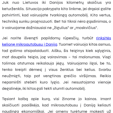
Juk nuo Lietuvos iki Danijos kilometrų skaičius yra
keturženklis. Situacija pakrypsta kita linkme, jei drąsiai galite
patvirtinti, kad vairuojate tvarkingą automobilį. Kita vertus,
techniką sunku prognozuoti. Bet tai tikrai nėra gąsdinimas, o
ir vairuojame dažniausiai ne „žigulius“ ar „moskvičius“.
Jei norite išvengti papildomų rūpesčių, turbūt
rinksitės
kelionę mikroautobusu į Daniją
. Tuomet vairuoja kitas asmuo,
tad galima atsipalaiduoti. Aišku, šis teiginys kiek sąlyginis,
mat daugelis teigia, jog vairavimas – tai malonumas. Visgi
tolimas atstumas reikalauja jėgų. Vairuojama ilgai, be to,
tenka kreipti dėmesį į visus ženklus bei kelius. Svarbu
neužmigti, taip pat vengtinas greičio viršijimas. Reikia
nepamiršti stebėti kuro lygio. Jei nesustojama vienoje
degalinėje, iki kitos gali tekti stumti automobilį.
Tęsiant kalbą apie kurą, visi žinome jo kainas. Imant
skaičiuoti paaiškėja, kad mikroautobusu į Daniją keliauti
naudinga ekonomiškai. Jei omeny turėtume mokestį už