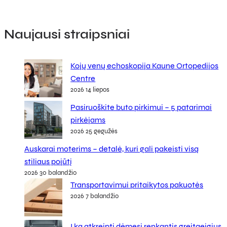
Naujausi straipsniai
Kojų venų echoskopija Kaune Ortopedijos
Centre
2026 14 liepos
Pasiruoškite buto pirkimui – 5 patarimai
pirkėjams
2026 25 gegužės
Auskarai moterims – detalė, kuri gali pakeisti visą
stiliaus pojūtį
2026 30 balandžio
Transportavimui pritaikytos pakuotės
2026 7 balandžio
Į ką atkreipti dėmesį renkantis greitaeigius