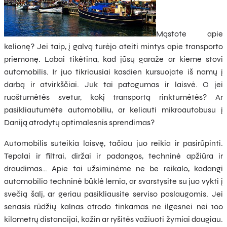
Mąstote apie
kelionę? Jei taip, į galvą turėjo ateiti mintys apie transporto
priemonę. Labai tikėtina, kad jūsų garaže ar kieme stovi
automobilis. Ir juo tikriausiai kasdien kursuojate iš namų į
darbą ir atvirkščiai. Juk tai patogumas ir laisvė. O jei
ruoštumėtės svetur, kokį transportą rinktumėtės? Ar
pasikliautumėte automobiliu, ar keliauti mikroautobusu į
Daniją atrodytų optimalesnis sprendimas?
Automobilis suteikia laisvę, tačiau juo reikia ir pasirūpinti.
Tepalai ir filtrai, diržai ir padangos, techninė apžiūra ir
draudimas… Apie tai užsiminėme ne be reikalo, kadangi
automobilio techninė būklė lemia, ar svarstysite su juo vykti į
svečią šalį, ar geriau pasikliausite serviso paslaugomis. Jei
senasis rūdžių kalnas atrodo tinkamas ne ilgesnei nei 100
kilometrų distancijai, kažin ar ryšitės važiuoti žymiai daugiau.