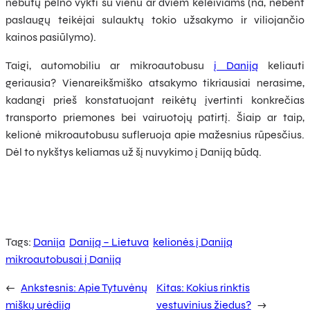
nebūtų pelno vykti su vienu ar dviem keleiviams (na, nebent
paslaugų teikėjai sulauktų tokio užsakymo ir viliojančio
kainos pasiūlymo).
Taigi, automobiliu ar mikroautobusu
į Daniją
keliauti
geriausia? Vienareikšmiško atsakymo tikriausiai nerasime,
kadangi prieš konstatuojant reikėtų įvertinti konkrečias
transporto priemones bei vairuotojų patirtį. Šiaip ar taip,
kelionė mikroautobusu sufleruoja apie mažesnius rūpesčius.
Dėl to nykštys keliamas už šį nuvykimo į Daniją būdą.
Tags:
Danija
Daniją – Lietuva
kelionės į Daniją
mikroautobusai į Daniją
←
Ankstesnis:
Apie Tytuvėnų
Kitas:
Kokius rinktis
miškų urėdiją
vestuvinius žiedus?
→