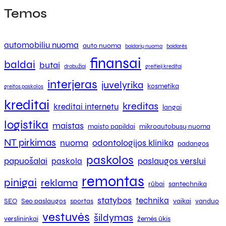
Temos
automobiliu nuoma
auto nuoma
baidarių nuoma
baidarės
finansai
baldai
butai
drabužiai
greitieji kreditai
interjeras
juvelyrika
kosmetika
greitos paskolos
kreditai
kreditas
kreditai internetu
langai
logistika
maistas
maisto papildai
mikroautobusų nuoma
NT pirkimas
nuoma
odontologijos klinika
padangos
paskolos
papuošalai
paslaugos verslui
paskola
remontas
pinigai
reklama
rūbai
santechnika
statybos
technika
SEO
Seo paslaugos
sportas
vaikai
vanduo
vestuvės
šildymas
verslininkai
žemės ūkis