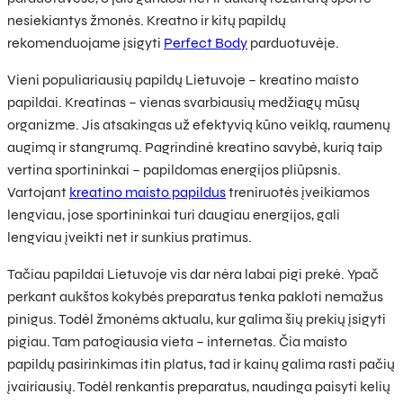
nesiekiantys žmonės. Kreatno ir kitų papildų
rekomenduojame įsigyti
Perfect Body
parduotuvėje.
Vieni populiariausių papildų Lietuvoje – kreatino maisto
papildai. Kreatinas – vienas svarbiausių medžiagų mūsų
organizme. Jis atsakingas už efektyvią kūno veiklą, raumenų
augimą ir stangrumą. Pagrindinė kreatino savybė, kurią taip
vertina sportininkai – papildomas energijos pliūpsnis.
Vartojant
kreatino maisto papildus
treniruotės įveikiamos
lengviau, jose sportininkai turi daugiau energijos, gali
lengviau įveikti net ir sunkius pratimus.
Tačiau papildai Lietuvoje vis dar nėra labai pigi prekė. Ypač
perkant aukštos kokybės preparatus tenka pakloti nemažus
pinigus. Todėl žmonėms aktualu, kur galima šių prekių įsigyti
pigiau. Tam patogiausia vieta – internetas. Čia maisto
papildų pasirinkimas itin platus, tad ir kainų galima rasti pačių
įvairiausių. Todėl renkantis preparatus, naudinga paisyti kelių