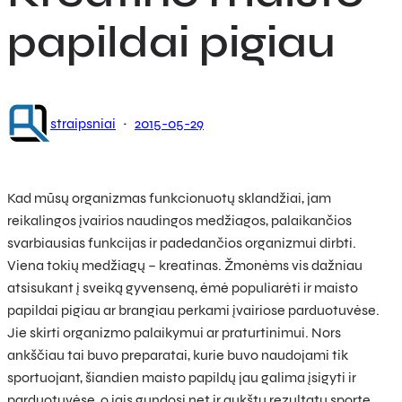
papildai pigiau
·
straipsniai
2015-05-29
Kad mūsų organizmas funkcionuotų sklandžiai, jam
reikalingos įvairios naudingos medžiagos, palaikančios
svarbiausias funkcijas ir padedančios organizmui dirbti.
Viena tokių medžiagų – kreatinas. Žmonėms vis dažniau
atsisukant į sveiką gyvenseną, ėmė populiarėti ir maisto
papildai pigiau ar brangiau perkami įvairiose parduotuvėse.
Jie skirti organizmo palaikymui ar praturtinimui. Nors
ankščiau tai buvo preparatai, kurie buvo naudojami tik
sportuojant, šiandien maisto papildų jau galima įsigyti ir
parduotuvėse, o jais gundosi net ir aukštų rezultatų sporte