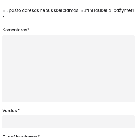
El. pašto adresas nebus skelbiamas.
Būtini laukeliai pažymėti
*
Komentaras
*
Vardas
*
El. pašto adresas
*