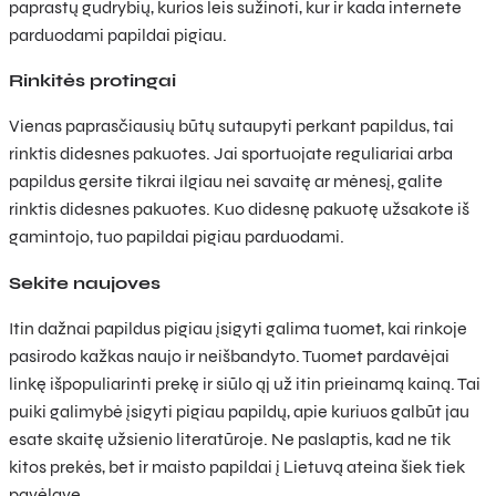
paprastų gudrybių, kurios leis sužinoti, kur ir kada internete
parduodami papildai pigiau.
Rinkitės protingai
Vienas paprasčiausių būtų sutaupyti perkant papildus, tai
rinktis didesnes pakuotes. Jai sportuojate reguliariai arba
papildus gersite tikrai ilgiau nei savaitę ar mėnesį, galite
rinktis didesnes pakuotes. Kuo didesnę pakuotę užsakote iš
gamintojo, tuo papildai pigiau parduodami.
Sekite naujoves
Itin dažnai papildus pigiau įsigyti galima tuomet, kai rinkoje
pasirodo kažkas naujo ir neišbandyto. Tuomet pardavėjai
linkę išpopuliarinti prekę ir siūlo ąj už itin prieinamą kainą. Tai
puiki galimybė įsigyti pigiau papildų, apie kuriuos galbūt jau
esate skaitę užsienio literatūroje. Ne paslaptis, kad ne tik
kitos prekės, bet ir maisto papildai į Lietuvą ateina šiek tiek
pavėlavę.