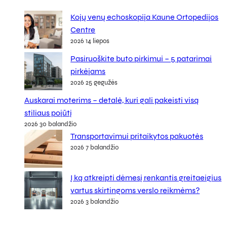
Kojų venų echoskopija Kaune Ortopedijos
Centre
2026 14 liepos
Pasiruoškite buto pirkimui – 5 patarimai
pirkėjams
2026 25 gegužės
Auskarai moterims – detalė, kuri gali pakeisti visą
stiliaus pojūtį
2026 30 balandžio
Transportavimui pritaikytos pakuotės
2026 7 balandžio
Į ką atkreipti dėmesį renkantis greitaeigius
vartus skirtingoms verslo reikmėms?
2026 3 balandžio