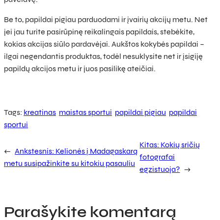
Be to, papildai pigiau parduodami ir įvairių akcijų metu. Net
jei jau turite pasirūpinę reikalingais papildais, stebėkite,
kokias akcijas siūlo pardavėjai. Aukštos kokybės papildai –
ilgai negendantis produktas, todėl nesuklysite net ir įsigiję
papildų akcijos metu ir juos pasilikę ateičiai.
Tags:
kreatinas
maistas sportui
papildai pigiau
papildai
sportui
Kitas:
Kokių sričių
←
Ankstesnis:
Kelionės į Madagaskarą
fotografai
metu susipažinkite su kitokiu pasauliu
egzistuoja?
→
Parašykite komentarą