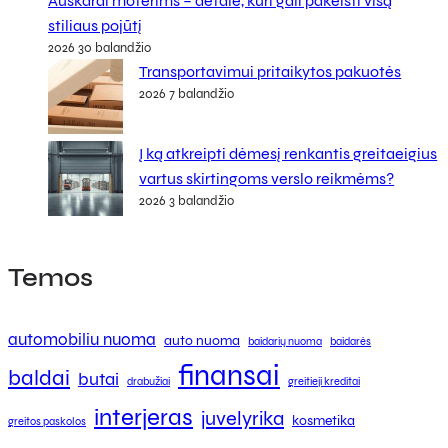
Auskarai moterims – detalė, kuri gali pakeisti visą
stiliaus pojūtį
2026 30 balandžio
Transportavimui pritaikytos pakuotės
2026 7 balandžio
Į ką atkreipti dėmesį renkantis greitaeigius
vartus skirtingoms verslo reikmėms?
2026 3 balandžio
Temos
automobiliu nuoma
auto nuoma
baidarių nuoma
baidarės
finansai
baldai
butai
drabužiai
greitieji kreditai
interjeras
juvelyrika
kosmetika
greitos paskolos