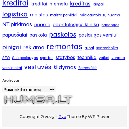
kreditai
kreditas
kreditai internetu
langai
logistika
maistas
maisto papildai
mikroautobusų nuoma
NT pirkimas
nuoma
odontologijos klinika
padangos
paskolos
papuošalai
paslaugos verslui
paskola
remontas
pinigai
reklama
rūbai
santechnika
statybos
technika
SEO
Seo paslaugos
sportas
vaikai
vanduo
vestuvės
šildymas
verslininkai
žemės ūkis
Archyvai
Copyright © 2025 –
Zyo
Theme By WP Plover