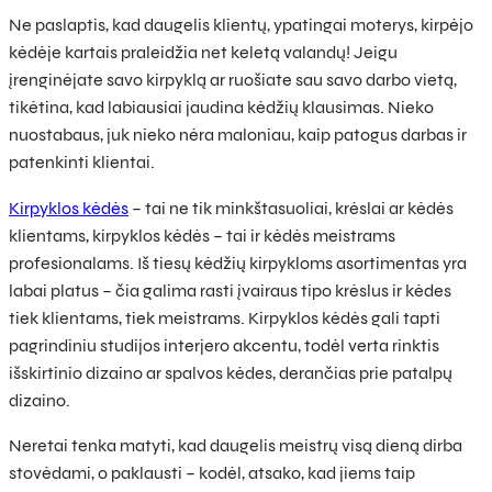
Ne paslaptis, kad daugelis klientų, ypatingai moterys, kirpėjo
kėdėje kartais praleidžia net keletą valandų! Jeigu
įrenginėjate savo kirpyklą ar ruošiate sau savo darbo vietą,
tikėtina, kad labiausiai jaudina kėdžių klausimas. Nieko
nuostabaus, juk nieko nėra maloniau, kaip patogus darbas ir
patenkinti klientai.
Kirpyklos kėdės
– tai ne tik minkštasuoliai, krėslai ar kėdės
klientams, kirpyklos kėdės – tai ir kėdės meistrams
profesionalams. Iš tiesų kėdžių kirpykloms asortimentas yra
labai platus – čia galima rasti įvairaus tipo krėslus ir kėdes
tiek klientams, tiek meistrams. Kirpyklos kėdės gali tapti
pagrindiniu studijos interjero akcentu, todėl verta rinktis
išskirtinio dizaino ar spalvos kėdes, derančias prie patalpų
dizaino.
Neretai tenka matyti, kad daugelis meistrų visą dieną dirba
stovėdami, o paklausti – kodėl, atsako, kad jiems taip