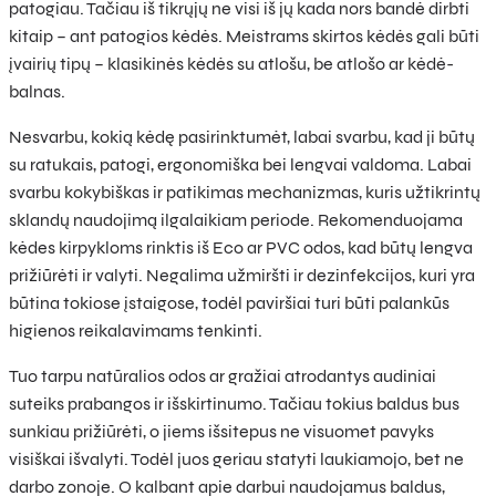
patogiau. Tačiau iš tikrųjų ne visi iš jų kada nors bandė dirbti
kitaip – ant patogios kėdės. Meistrams skirtos kėdės gali būti
įvairių tipų – klasikinės kėdės su atlošu, be atlošo ar kėdė-
balnas.
Nesvarbu, kokią kėdę pasirinktumėt, labai svarbu, kad ji būtų
su ratukais, patogi, ergonomiška bei lengvai valdoma. Labai
svarbu kokybiškas ir patikimas mechanizmas, kuris užtikrintų
sklandų naudojimą ilgalaikiam periode. Rekomenduojama
kėdes kirpykloms rinktis iš Eco ar PVC odos, kad būtų lengva
prižiūrėti ir valyti. Negalima užmiršti ir dezinfekcijos, kuri yra
būtina tokiose įstaigose, todėl paviršiai turi būti palankūs
higienos reikalavimams tenkinti.
Tuo tarpu natūralios odos ar gražiai atrodantys audiniai
suteiks prabangos ir išskirtinumo. Tačiau tokius baldus bus
sunkiau prižiūrėti, o jiems išsitepus ne visuomet pavyks
visiškai išvalyti. Todėl juos geriau statyti laukiamojo, bet ne
darbo zonoje. O kalbant apie darbui naudojamus baldus,