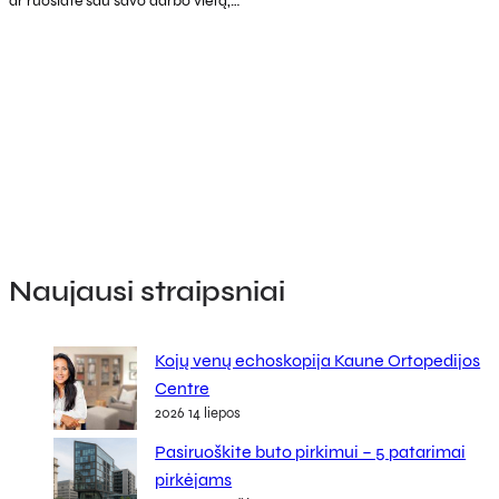
ar ruošiate sau savo darbo vietą,…
Naujausi straipsniai
Kojų venų echoskopija Kaune Ortopedijos
Centre
2026 14 liepos
Pasiruoškite buto pirkimui – 5 patarimai
pirkėjams