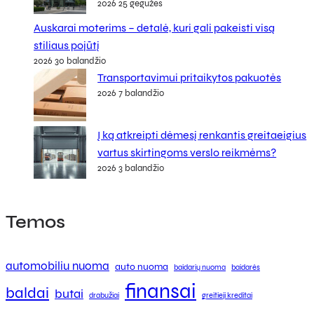
2026 25 gegužės
Auskarai moterims – detalė, kuri gali pakeisti visą
stiliaus pojūtį
2026 30 balandžio
Transportavimui pritaikytos pakuotės
2026 7 balandžio
Į ką atkreipti dėmesį renkantis greitaeigius
vartus skirtingoms verslo reikmėms?
2026 3 balandžio
Temos
automobiliu nuoma
auto nuoma
baidarių nuoma
baidarės
finansai
baldai
butai
drabužiai
greitieji kreditai