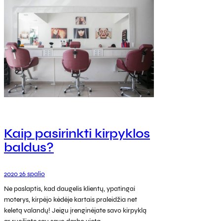
Kaip pasirinkti kirpyklos
baldus?
2020 26 spalio
Ne paslaptis, kad daugelis klientų, ypatingai
moterys, kirpėjo kėdėje kartais praleidžia net
keletą valandų! Jeigu įrenginėjate savo kirpyklą