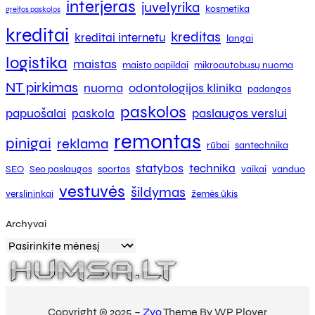
interjeras
juvelyrika
kosmetika
greitos paskolos
kreditai
kreditas
kreditai internetu
langai
logistika
maistas
maisto papildai
mikroautobusų nuoma
NT pirkimas
nuoma
odontologijos klinika
padangos
paskolos
papuošalai
paslaugos verslui
paskola
remontas
pinigai
reklama
rūbai
santechnika
statybos
technika
SEO
Seo paslaugos
sportas
vaikai
vanduo
vestuvės
šildymas
verslininkai
žemės ūkis
Archyvai
Copyright © 2025 –
Zyo
Theme By WP Plover