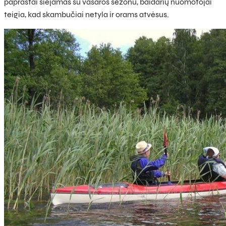
paprastai siejamas su vasaros sezonu, baidarių nuomotojai
teigia, kad skambučiai netyla ir orams atvėsus.