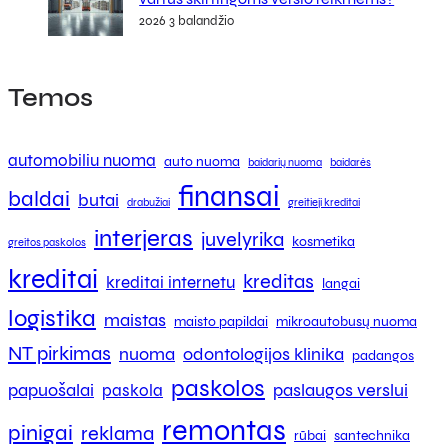
2026 3 balandžio
Temos
automobiliu nuoma
auto nuoma
baidarių nuoma
baidarės
finansai
baldai
butai
drabužiai
greitieji kreditai
interjeras
juvelyrika
kosmetika
greitos paskolos
kreditai
kreditas
kreditai internetu
langai
logistika
maistas
maisto papildai
mikroautobusų nuoma
NT pirkimas
nuoma
odontologijos klinika
padangos
paskolos
papuošalai
paslaugos verslui
paskola
remontas
pinigai
reklama
rūbai
santechnika