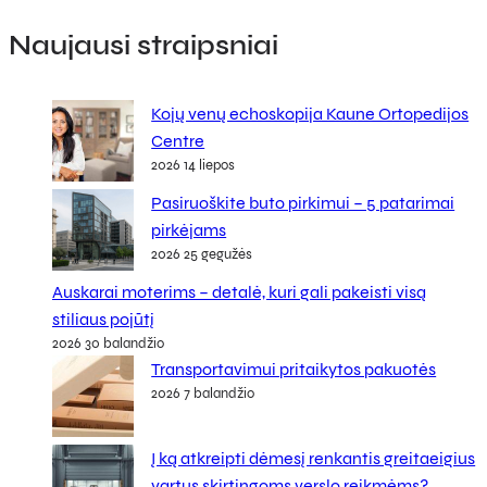
Naujausi straipsniai
Kojų venų echoskopija Kaune Ortopedijos
Centre
2026 14 liepos
Pasiruoškite buto pirkimui – 5 patarimai
pirkėjams
2026 25 gegužės
Auskarai moterims – detalė, kuri gali pakeisti visą
stiliaus pojūtį
2026 30 balandžio
Transportavimui pritaikytos pakuotės
2026 7 balandžio
Į ką atkreipti dėmesį renkantis greitaeigius
vartus skirtingoms verslo reikmėms?