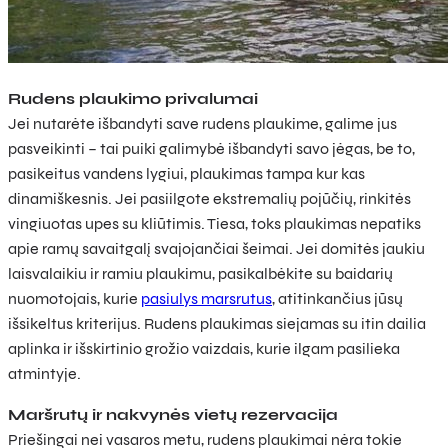
Rudens plaukimo privalumai
Jei nutarėte išbandyti save rudens plaukime, galime jus
pasveikinti – tai puiki galimybė išbandyti savo jėgas, be to,
pasikeitus vandens lygiui, plaukimas tampa kur kas
dinamiškesnis. Jei pasiilgote ekstremalių pojūčių, rinkitės
vingiuotas upes su kliūtimis. Tiesa, toks plaukimas nepatiks
apie ramų savaitgalį svajojančiai šeimai. Jei domitės jaukiu
laisvalaikiu ir ramiu plaukimu, pasikalbėkite su baidarių
nuomotojais, kurie
pasiulys marsrutus
, atitinkančius jūsų
išsikeltus kriterijus. Rudens plaukimas siejamas su itin dailia
aplinka ir išskirtinio grožio vaizdais, kurie ilgam pasilieka
atmintyje.
Maršrutų ir nakvynės vietų rezervacija
Priešingai nei vasaros metu, rudens plaukimai nėra tokie