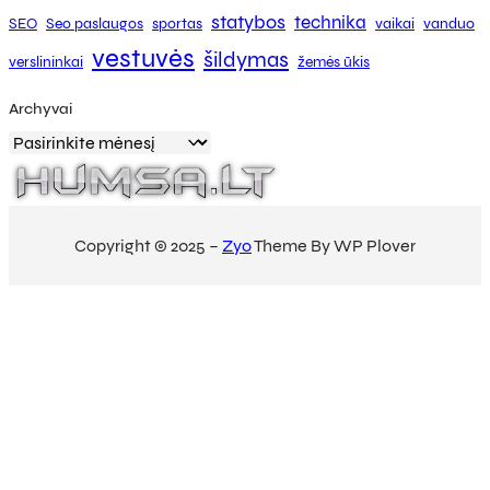
statybos
technika
SEO
Seo paslaugos
sportas
vaikai
vanduo
vestuvės
šildymas
verslininkai
žemės ūkis
Archyvai
Copyright © 2025 –
Zyo
Theme By WP Plover