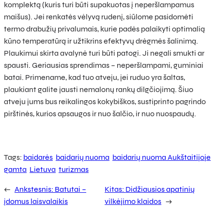
komplektą (kuris turi būti supakuotas į neperšlampamus
maišus). Jei renkatės vėlyvą rudenį, siūlome pasidomėti
termo drabužių privalumais, kurie padės palaikyti optimalią
kūno temperatūrą ir užtikrins efektyvų drėgmės šalinimą.
Plaukimui skirta avalynė turi būti patogi. Ji negali smukti ar
spausti. Geriausias sprendimas – neperšlampami, guminiai
batai. Primename, kad tuo atveju, jei ruduo yra šaltas,
plaukiant galite jausti nemalonų rankų dilgčiojimą. Šiuo
atveju jums bus reikalingos kokybiškos, sustiprinto pagrindo
pirštinės, kurios apsaugos ir nuo šalčio, ir nuo nuospaudų.
Tags:
baidarės
baidarių nuoma
baidarių nuoma Aukštaitijoje
gamta
Lietuva
turizmas
←
Ankstesnis:
Batutai –
Kitas:
Didžiausios apatinių
įdomus laisvalaikis
vilkėjimo klaidos
→