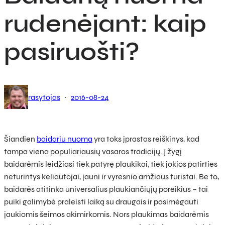
rudenėjant: kaip
pasiruošti?
·
rasytojas
2016-08-24
Šiandien
baidariu nuoma
yra toks įprastas reiškinys, kad
tampa viena populiariausių vasaros tradicijų. Į žygį
baidarėmis leidžiasi tiek patyrę plaukikai, tiek jokios patirties
neturintys keliautojai, jauni ir vyresnio amžiaus turistai. Be to,
baidarės atitinka universalius plaukiančiųjų poreikius – tai
puiki galimybė praleisti laiką su draugais ir pasimėgauti
jaukiomis šeimos akimirkomis. Nors plaukimas baidarėmis