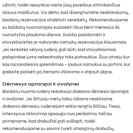
užimti, todėl nesunkiai rasite jūsų poreikius atitinkančius
laisvus maršrutus. Vis dėlto, kad išvengtumėte nesklandumų,
baidarių rezervacijos atidėlioti nereikėtų. Rekomenduojame
su baidarių nuomotojais susisiekti likus bent mėnesiui iki
numatytos plaukimo dienos. Svarbu pasidomėti ir
stovyklavietės ar nakvynės namukų rezervacijos klausimais.
Jei renkatės vėlyvą rudenį, gali būti, kad stovyklavimas
palapinėse jums nebeatrodys toks patrauklus. Šiuo atveju kur
kas racionalesnis sprendimas – jaukus namukus su pirtimi, kur
galėsite pailsėti po įtempto irklavimo ir atgauti jėgas.
Dėmesys aprangai ir avalynei
Baidariu nuoma rudenį reikalauja didesnio dėmesio aprangai
ir avalynei. Jei šiltuoju metų laiku rūbams neskiriame
didesnio dėmesio, rudenėjant reikia rengtis šilčiau. Tiesa,
intensyvus irklavimas apsaugo nuo peršalimo, tačiau
primename, kad drabužiai gali sušlapti, todėl
rekomenduojame su savimi turėti atsarginių drabužių