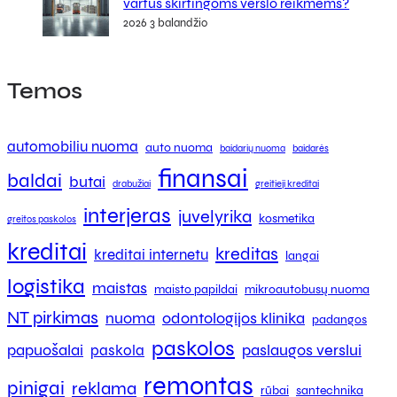
vartus skirtingoms verslo reikmėms?
2026 3 balandžio
Temos
automobiliu nuoma
auto nuoma
baidarių nuoma
baidarės
finansai
baldai
butai
drabužiai
greitieji kreditai
interjeras
juvelyrika
kosmetika
greitos paskolos
kreditai
kreditas
kreditai internetu
langai
logistika
maistas
maisto papildai
mikroautobusų nuoma
NT pirkimas
nuoma
odontologijos klinika
padangos
paskolos
papuošalai
paslaugos verslui
paskola
remontas
pinigai
reklama
rūbai
santechnika