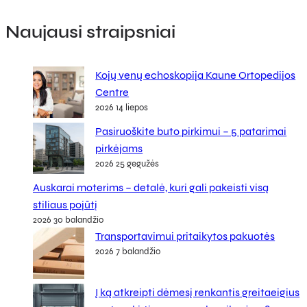
Naujausi straipsniai
Kojų venų echoskopija Kaune Ortopedijos
Centre
2026 14 liepos
Pasiruoškite buto pirkimui – 5 patarimai
pirkėjams
2026 25 gegužės
Auskarai moterims – detalė, kuri gali pakeisti visą
stiliaus pojūtį
2026 30 balandžio
Transportavimui pritaikytos pakuotės
2026 7 balandžio
Į ką atkreipti dėmesį renkantis greitaeigius