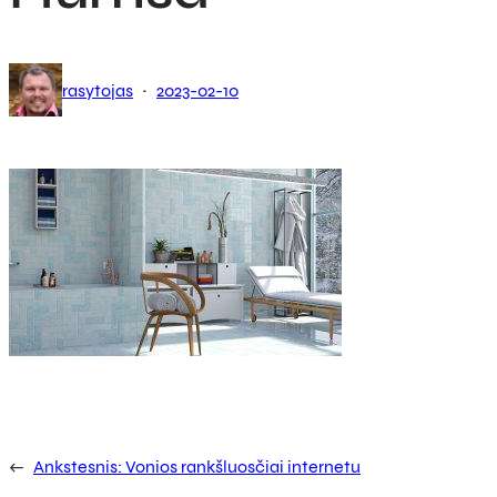
·
rasytojas
2023-02-10
←
Ankstesnis:
Vonios rankšluosčiai internetu