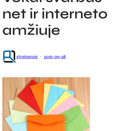
net ir interneto
amžiuje
·
straipsniai
2016-09-28