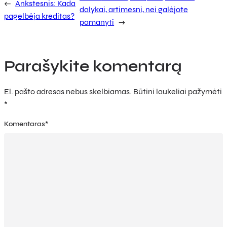
←
Ankstesnis:
Kada
dalykai, artimesni, nei galėjote
pagelbėja kreditas?
pamanyti
→
Parašykite komentarą
El. pašto adresas nebus skelbiamas.
Būtini laukeliai pažymėti
*
Komentaras
*