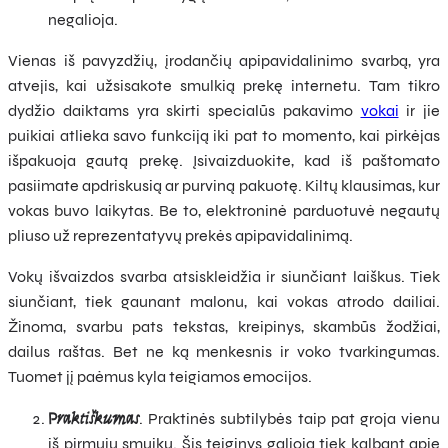
negalioja.
Vienas iš pavyzdžių, įrodančių apipavidalinimo svarbą, yra
atvejis, kai užsisakote smulkią prekę internetu. Tam tikro
dydžio daiktams yra skirti specialūs pakavimo
vokai
ir jie
puikiai atlieka savo funkciją iki pat to momento, kai pirkėjas
išpakuoja gautą prekę. Įsivaizduokite, kad iš paštomato
pasiimate apdriskusią ar purviną pakuotę. Kiltų klausimas, kur
vokas buvo laikytas. Be to, elektroninė parduotuvė negautų
pliuso už reprezentatyvų prekės apipavidalinimą.
Vokų išvaizdos svarba atsiskleidžia ir siunčiant laiškus. Tiek
siunčiant, tiek gaunant malonu, kai vokas atrodo dailiai.
Žinoma, svarbu pats tekstas, kreipinys, skambūs žodžiai,
dailus raštas. Bet ne ką menkesnis ir voko tvarkingumas.
Tuomet jį paėmus kyla teigiamos emocijos.
Praktiškumas
. Praktinės subtilybės taip pat groja vienu
iš pirmųjų smuikų. Šis teiginys galioja tiek kalbant apie