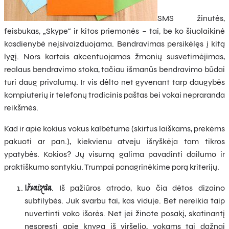
SMS žinutės,
feisbukas, „Skype“ ir kitos priemonės – tai, be ko šiuolaikinė
kasdienybė neįsivaizduojama. Bendravimas persikėlęs į kitą
lygį. Nors kartais akcentuojamas žmonių susvetimėjimas,
realaus bendravimo stoka, tačiau išmanūs bendravimo būdai
turi daug privalumų. Ir vis dėlto net gyvenant tarp daugybės
kompiuterių ir telefonų tradicinis paštas bei vokai nepraranda
reikšmės.
Kad ir apie kokius vokus kalbėtume (skirtus laiškams, prekėms
pakuoti ar pan.), kiekvienu atveju išryškėja tam tikros
ypatybės. Kokios? Jų visumą galima pavadinti dailumo ir
praktiškumo santykiu. Trumpai panagrinėkime porą kriterijų.
Išvaizda
. Iš pažiūros atrodo, kuo čia dėtos dizaino
subtilybės. Juk svarbu tai, kas viduje. Bet nereikia taip
nuvertinti voko išorės. Net jei žinote posakį, skatinantį
nespręsti apie knygą iš viršelio, vokams tai dažnai