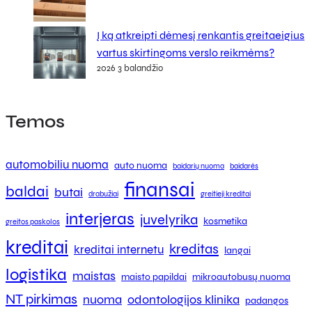
Į ką atkreipti dėmesį renkantis greitaeigius
vartus skirtingoms verslo reikmėms?
2026 3 balandžio
Temos
automobiliu nuoma
auto nuoma
baidarių nuoma
baidarės
finansai
baldai
butai
drabužiai
greitieji kreditai
interjeras
juvelyrika
kosmetika
greitos paskolos
kreditai
kreditas
kreditai internetu
langai
logistika
maistas
maisto papildai
mikroautobusų nuoma
NT pirkimas
nuoma
odontologijos klinika
padangos