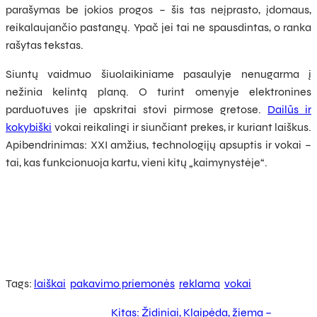
parašymas be jokios progos – šis tas neįprasto, įdomaus,
reikalaujančio pastangų. Ypač jei tai ne spausdintas, o ranka
rašytas tekstas.
Siuntų vaidmuo šiuolaikiniame pasaulyje nenugarma į
nežinia kelintą planą. O turint omenyje elektronines
parduotuves jie apskritai stovi pirmose gretose.
Dailūs ir
kokybiški
vokai reikalingi ir siunčiant prekes, ir kuriant laiškus.
Apibendrinimas: XXI amžius, technologijų apsuptis ir vokai –
tai, kas funkcionuoja kartu, vieni kitų „kaimynystėje“.
Tags:
laiškai
pakavimo priemonės
reklama
vokai
Kitas:
Židiniai, Klaipėda, žiema –