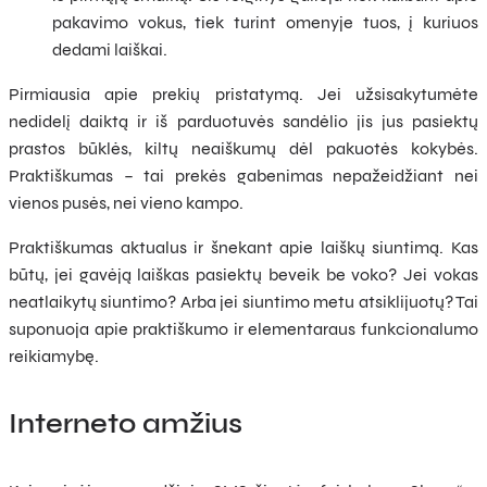
pakavimo vokus, tiek turint omenyje tuos, į kuriuos
dedami laiškai.
Pirmiausia apie prekių pristatymą. Jei užsisakytumėte
nedidelį daiktą ir iš parduotuvės sandėlio jis jus pasiektų
prastos būklės, kiltų neaiškumų dėl pakuotės kokybės.
Praktiškumas – tai prekės gabenimas nepažeidžiant nei
vienos pusės, nei vieno kampo.
Praktiškumas aktualus ir šnekant apie laiškų siuntimą. Kas
būtų, jei gavėją laiškas pasiektų beveik be voko? Jei vokas
neatlaikytų siuntimo? Arba jei siuntimo metu atsiklijuotų? Tai
suponuoja apie praktiškumo ir elementaraus funkcionalumo
reikiamybę.
Interneto amžius