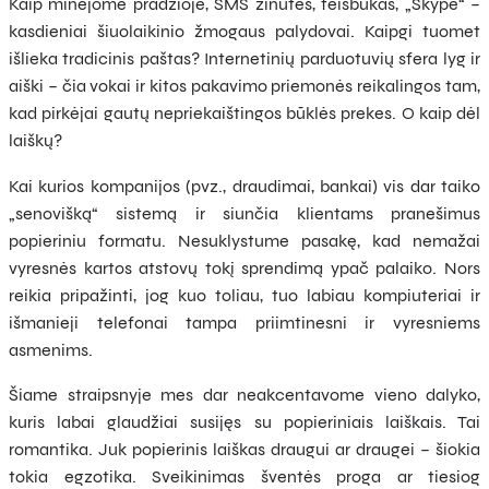
Kaip minėjome pradžioje, SMS žinutės, feisbukas, „Skype“ –
kasdieniai šiuolaikinio žmogaus palydovai. Kaipgi tuomet
išlieka tradicinis paštas? Internetinių parduotuvių sfera lyg ir
aiški – čia vokai ir kitos pakavimo priemonės reikalingos tam,
kad pirkėjai gautų nepriekaištingos būklės prekes. O kaip dėl
laiškų?
Kai kurios kompanijos (pvz., draudimai, bankai) vis dar taiko
„senovišką“ sistemą ir siunčia klientams pranešimus
popieriniu formatu. Nesuklystume pasakę, kad nemažai
vyresnės kartos atstovų tokį sprendimą ypač palaiko. Nors
reikia pripažinti, jog kuo toliau, tuo labiau kompiuteriai ir
išmanieji telefonai tampa priimtinesni ir vyresniems
asmenims.
Šiame straipsnyje mes dar neakcentavome vieno dalyko,
kuris labai glaudžiai susijęs su popieriniais laiškais. Tai
romantika. Juk popierinis laiškas draugui ar draugei – šiokia
tokia egzotika. Sveikinimas šventės proga ar tiesiog