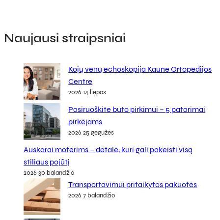
Naujausi straipsniai
Kojų venų echoskopija Kaune Ortopedijos
Centre
2026 14 liepos
Pasiruoškite buto pirkimui – 5 patarimai
pirkėjams
2026 25 gegužės
Auskarai moterims – detalė, kuri gali pakeisti visą
stiliaus pojūtį
2026 30 balandžio
Transportavimui pritaikytos pakuotės
2026 7 balandžio