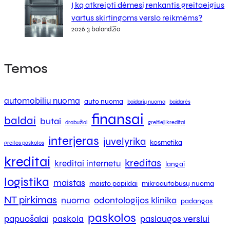
Į ką atkreipti dėmesį renkantis greitaeigius
vartus skirtingoms verslo reikmėms?
2026 3 balandžio
Temos
automobiliu nuoma
auto nuoma
baidarių nuoma
baidarės
finansai
baldai
butai
drabužiai
greitieji kreditai
interjeras
juvelyrika
kosmetika
greitos paskolos
kreditai
kreditas
kreditai internetu
langai
logistika
maistas
maisto papildai
mikroautobusų nuoma
NT pirkimas
nuoma
odontologijos klinika
padangos
paskolos
papuošalai
paslaugos verslui
paskola