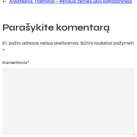
←
Ankstesnis:
Traktoriai – geriausi žemės ūkio pagalbininkai
Parašykite komentarą
El. pašto adresas nebus skelbiamas.
Būtini laukeliai pažymėti
*
Komentaras
*