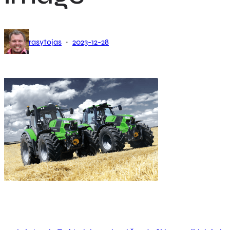
·
rasytojas
2023-12-28