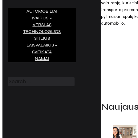
vairuotoją, kuris ti
transporto priemonės
AUTOMOBILIAI
pylimas ar tepalų ke
ĮVAIRŪS
automobilio…
VERSLAS
TECHNOLOGIJOS
STILIUS
LAISVALAIKIS
SVEIKATA
NAMAI
S
e
a
r
c
h
Naujausi