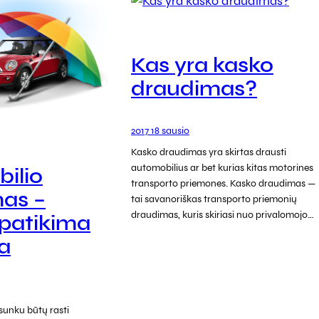
Kas yra kasko
draudimas?
2017 18 sausio
Kasko draudimas yra skirtas drausti
automobilius ar bet kurias kitas motorines
ilio
transporto priemones. Kasko draudimas —
as –
tai savanoriškas transporto priemonių
draudimas, kuris skiriasi nuo privalomojo…
r patikima
a
 sunku būtų rasti