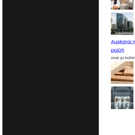
Auskarai m
pojūtį
2026 30 bala