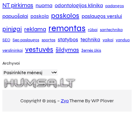
NT pirkimas
nuoma
odontologijos klinika
padangos
paskolos
papuošalai
paslaugos verslui
paskola
remontas
pinigai
reklama
rūbai
santechnika
statybos
technika
SEO
Seo paslaugos
sportas
vaikai
vanduo
vestuvės
šildymas
verslininkai
žemės ūkis
Archyvai
Copyright © 2025 –
Zyo
Theme By WP Plover