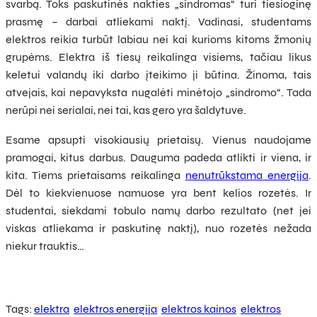
svarbą. Toks paskutinės nakties „sindromas“ turi tiesioginę
prasmę – darbai atliekami naktį. Vadinasi, studentams
elektros reikia turbūt labiau nei kai kurioms kitoms žmonių
grupėms. Elektra iš tiesų reikalinga visiems, tačiau likus
keletui valandų iki darbo įteikimo ji būtina. Žinoma, tais
atvejais, kai nepavyksta nugalėti minėtojo „sindromo“. Tada
nerūpi nei serialai, nei tai, kas gero yra šaldytuve.
Esame apsupti visokiausių prietaisų. Vienus naudojame
pramogai, kitus darbus. Dauguma padeda atlikti ir viena, ir
kita. Tiems prietaisams reikalinga
nenutrūkstama energija
.
Dėl to kiekvienuose namuose yra bent kelios rozetės. Ir
studentai, siekdami tobulo namų darbo rezultato (net jei
viskas atliekama ir paskutinę naktį), nuo rozetės nežada
niekur trauktis…
Tags:
elektra
elektros energija
elektros kainos
elektros