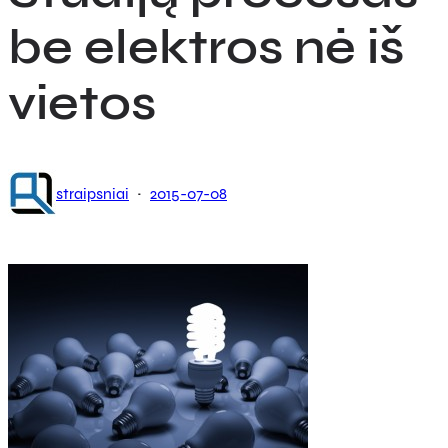
be elektros nė iš
vietos
·
straipsniai
2015-07-08