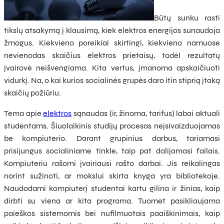
Būtų sunku rasti
tikslų atsakymą į klausimą, kiek elektros energijos sunaudoja
žmogus. Kiekvieno poreikiai skirtingi, kiekvieno namuose
nevienodas skaičius elektros prietaisų, todėl rezultatų
įvairovė neišvengiama. Kita vertus, įmanoma apskaičiuoti
vidurkį. Na, o kai kurios socialinės grupės daro itin stiprią įtaką
skaičių požiūriu.
Tema apie
elektros
sąnaudas (ir, žinoma, tarifus) labai aktuali
studentams. Šiuolaikinis studijų procesas neįsivaizduojamas
be kompiuterio. Darant grupinius darbus, tariamasi
prisijungus socialiniame tinkle, taip pat dalijamasi failais.
Kompiuteriu rašomi įvairiausi rašto darbai. Jis reikalingas
norint sužinoti, ar mokslui skirta knyga yra bibliotekoje.
Naudodami kompiuterį studentai kartu gilina ir žinias, kaip
dirbti su viena ar kita programa. Tuomet pasikliaujama
paieškos sistemomis bei nufilmuotais paaiškinimais, kaip