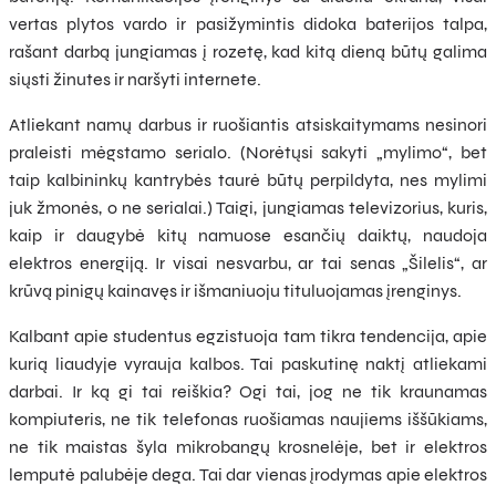
vertas plytos vardo ir pasižymintis didoka baterijos talpa,
rašant darbą jungiamas į rozetę, kad kitą dieną būtų galima
siųsti žinutes ir naršyti internete.
Atliekant namų darbus ir ruošiantis atsiskaitymams nesinori
praleisti mėgstamo serialo. (Norėtųsi sakyti „mylimo“, bet
taip kalbininkų kantrybės taurė būtų perpildyta, nes mylimi
juk žmonės, o ne serialai.) Taigi, jungiamas televizorius, kuris,
kaip ir daugybė kitų namuose esančių daiktų, naudoja
elektros energiją. Ir visai nesvarbu, ar tai senas „Šilelis“, ar
krūvą pinigų kainavęs ir išmaniuoju tituluojamas įrenginys.
Kalbant apie studentus egzistuoja tam tikra tendencija, apie
kurią liaudyje vyrauja kalbos. Tai paskutinę naktį atliekami
darbai. Ir ką gi tai reiškia? Ogi tai, jog ne tik kraunamas
kompiuteris, ne tik telefonas ruošiamas naujiems iššūkiams,
ne tik maistas šyla mikrobangų krosnelėje, bet ir elektros
lemputė palubėje dega. Tai dar vienas įrodymas apie elektros