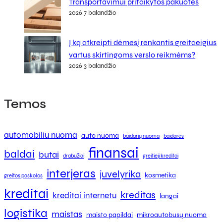
Transportavimui pritaikytos pakuotės
2026 7 balandžio
Į ką atkreipti dėmesį renkantis greitaeigius
vartus skirtingoms verslo reikmėms?
2026 3 balandžio
Temos
automobiliu nuoma
auto nuoma
baidarių nuoma
baidarės
finansai
baldai
butai
drabužiai
greitieji kreditai
interjeras
juvelyrika
kosmetika
greitos paskolos
kreditai
kreditas
kreditai internetu
langai
logistika
maistas
maisto papildai
mikroautobusų nuoma