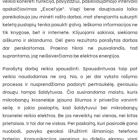
veikia konkreti funkcija, pavyzdžiui, pasikliaujamojo intervalo
apskaičiavimas „Excel‘yje“. Visgi bene daugiausia laiko
pareikalauja jau minėti rašto darbai, mat stengiantis sukurpti
keletą puslapių tenka pasukti galvą. Ieškoma informacijos ne
tik knygose, bet ir internete. Klijuojami sakiniai, siekiama
aiškumo ir sklandumo. Dėl gero rezultato parašytas darbas
dar perskaitomas. Praeina tikrai ne pusvalandis, tad
suprantama, jog neišsiverčiama be elektros energijos.
Parašytą darbą reikia spausdinti. Spausdintuvas taip pat
veikia naudodamas ne orą. Na, o jei dar vyksta rašymo
procesas ir nusprendžiama padaryti pertraukėlę, geriausiu
draugu tampa šaldytuvas. Čia susirandama maisto, kuris
mikrobangų krosnelėje įgauna šilumos ir priverčia varvinti
seilę. Ir jokia paslaptis, kad šaldytuvui bei mikrobangų
krosnelei reikia elektros. Be jos neveiktų nei vienas, nei kitas
prietaisas. Ir tai dar ne viskas. Per paskaitą, kuri pasirodė gana
nuobodi, pavyko gerokai ištuštinti išmaniojo telefono
bateriją. Komunikacijos įrenginys su dideliu ekranu, visai