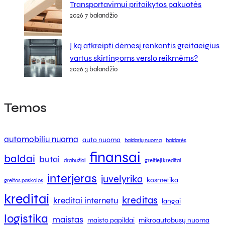
Transportavimui pritaikytos pakuotės
2026 7 balandžio
Į ką atkreipti dėmesį renkantis greitaeigius
vartus skirtingoms verslo reikmėms?
2026 3 balandžio
Temos
automobiliu nuoma
auto nuoma
baidarių nuoma
baidarės
finansai
baldai
butai
drabužiai
greitieji kreditai
interjeras
juvelyrika
kosmetika
greitos paskolos
kreditai
kreditas
kreditai internetu
langai
logistika
maistas
maisto papildai
mikroautobusų nuoma