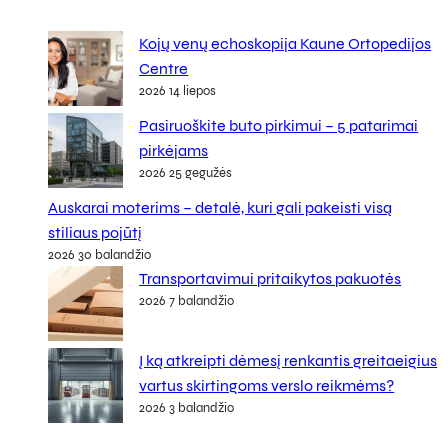
Kojų venų echoskopija Kaune Ortopedijos
Centre
2026 14 liepos
Pasiruoškite buto pirkimui – 5 patarimai
pirkėjams
2026 25 gegužės
Auskarai moterims – detalė, kuri gali pakeisti visą
stiliaus pojūtį
2026 30 balandžio
Transportavimui pritaikytos pakuotės
2026 7 balandžio
Į ką atkreipti dėmesį renkantis greitaeigius
vartus skirtingoms verslo reikmėms?
2026 3 balandžio