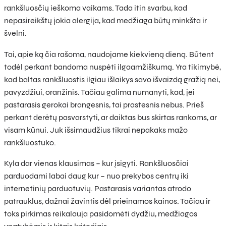
rankšluosčių ieškoma vaikams. Tada itin svarbu, kad
nepasireikštų jokia alergija, kad medžiaga būtų minkšta ir
švelni.
Tai, apie ką čia rašoma, naudojame kiekvieną dieną. Būtent
todėl perkant bandoma nuspėti ilgaamžiškumą. Yra tikimybė,
kad baltas rankšluostis ilgiau išlaikys savo išvaizdą gražią nei,
pavyzdžiui, oranžinis. Tačiau galima numanyti, kad, jei
pastarasis gerokai brangesnis, tai prastesnis nebus. Prieš
perkant derėtų pasvarstyti, ar daiktas bus skirtas rankoms, ar
visam kūnui. Juk išsimaudžius tikrai nepakaks mažo
rankšluostuko.
Kyla dar vienas klausimas – kur įsigyti. Rankšluosčiai
parduodami labai daug kur – nuo prekybos centrų iki
internetinių parduotuvių. Pastarasis variantas atrodo
patrauklus, dažnai žavintis dėl prieinamos kainos. Tačiau ir
toks pirkimas reikalauja pasidomėti dydžiu, medžiagos