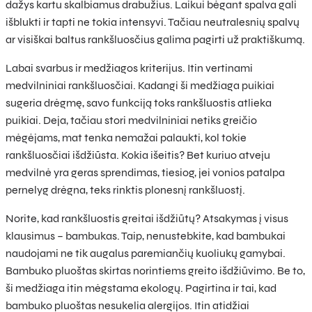
dažys kartu skalbiamus drabužius. Laikui bėgant spalva gali
išblukti ir tapti ne tokia intensyvi. Tačiau neutralesnių spalvų
ar visiškai baltus rankšluosčius galima pagirti už praktiškumą.
Labai svarbus ir medžiagos kriterijus. Itin vertinami
medvilniniai rankšluosčiai. Kadangi ši medžiaga puikiai
sugeria drėgmę, savo funkciją toks rankšluostis atlieka
puikiai. Deja, tačiau stori medvilniniai netiks greičio
mėgėjams, mat tenka nemažai palaukti, kol tokie
rankšluosčiai išdžiūsta. Kokia išeitis? Bet kuriuo atveju
medvilnė yra geras sprendimas, tiesiog, jei vonios patalpa
pernelyg drėgna, teks rinktis plonesnį rankšluostį.
Norite, kad rankšluostis greitai išdžiūtų? Atsakymas į visus
klausimus – bambukas. Taip, nenustebkite, kad bambukai
naudojami ne tik augalus paremiančių kuoliukų gamybai.
Bambuko pluoštas skirtas norintiems greito išdžiūvimo. Be to,
ši medžiaga itin mėgstama ekologų. Pagirtina ir tai, kad
bambuko pluoštas nesukelia alergijos. Itin atidžiai