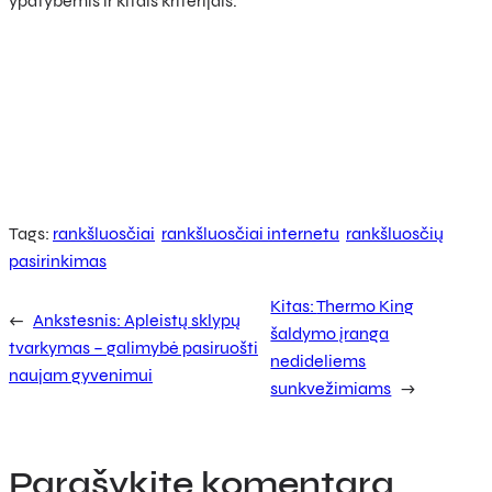
ypatybėmis ir kitais kriterijais.
Tags:
rankšluosčiai
rankšluosčiai internetu
rankšluosčių
pasirinkimas
Kitas:
Thermo King
←
Ankstesnis:
Apleistų sklypų
šaldymo įranga
tvarkymas – galimybė pasiruošti
nedideliems
naujam gyvenimui
sunkvežimiams
→
Parašykite komentarą