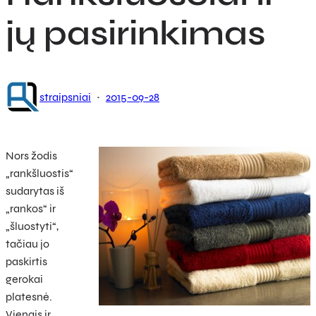
jų pasirinkimas
·
straipsniai
2015-09-28
Nors žodis
„rankšluostis“
sudarytas iš
„rankos“ ir
„šluostyti“,
tačiau jo
paskirtis
gerokai
platesnė.
Vienais ir