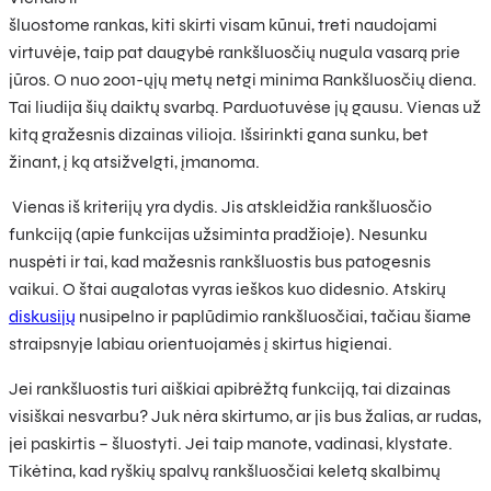
šluostome rankas, kiti skirti visam kūnui, treti naudojami
virtuvėje, taip pat daugybė rankšluosčių nugula vasarą prie
jūros. O nuo 2001-ųjų metų netgi minima Rankšluosčių diena.
Tai liudija šių daiktų svarbą. Parduotuvėse jų gausu. Vienas už
kitą gražesnis dizainas vilioja. Išsirinkti gana sunku, bet
žinant, į ką atsižvelgti, įmanoma.
Vienas iš kriterijų yra dydis. Jis atskleidžia rankšluosčio
funkciją (apie funkcijas užsiminta pradžioje). Nesunku
nuspėti ir tai, kad mažesnis rankšluostis bus patogesnis
vaikui. O štai augalotas vyras ieškos kuo didesnio. Atskirų
diskusijų
nusipelno ir paplūdimio rankšluosčiai, tačiau šiame
straipsnyje labiau orientuojamės į skirtus higienai.
Jei rankšluostis turi aiškiai apibrėžtą funkciją, tai dizainas
visiškai nesvarbu? Juk nėra skirtumo, ar jis bus žalias, ar rudas,
jei paskirtis – šluostyti. Jei taip manote, vadinasi, klystate.
Tikėtina, kad ryškių spalvų rankšluosčiai keletą skalbimų