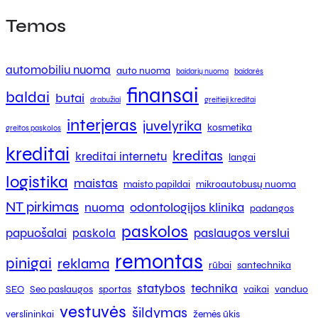
Temos
automobiliu nuoma
auto nuoma
baidarių nuoma
baidarės
finansai
baldai
butai
drabužiai
greitieji kreditai
interjeras
juvelyrika
kosmetika
greitos paskolos
kreditai
kreditas
kreditai internetu
langai
logistika
maistas
maisto papildai
mikroautobusų nuoma
NT pirkimas
nuoma
odontologijos klinika
padangos
paskolos
papuošalai
paslaugos verslui
paskola
remontas
pinigai
reklama
rūbai
santechnika
statybos
technika
SEO
Seo paslaugos
sportas
vaikai
vanduo
vestuvės
šildymas
verslininkai
žemės ūkis