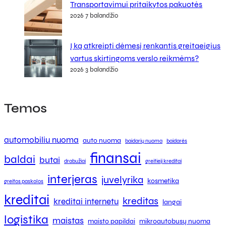
Transportavimui pritaikytos pakuotės
2026 7 balandžio
Į ką atkreipti dėmesį renkantis greitaeigius
vartus skirtingoms verslo reikmėms?
2026 3 balandžio
Temos
automobiliu nuoma
auto nuoma
baidarių nuoma
baidarės
finansai
baldai
butai
drabužiai
greitieji kreditai
interjeras
juvelyrika
kosmetika
greitos paskolos
kreditai
kreditas
kreditai internetu
langai
logistika
maistas
maisto papildai
mikroautobusų nuoma