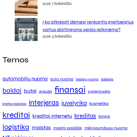
2026 7 balandžio
Į ką atkreipti dėmesį renkantis greitaeigius
vartus skirtingoms verslo reikmėms?
2026 3 balandžio
Temos
automobiliu nuoma
auto nuoma
baidarių nuoma
baidarės
finansai
baldai
butai
drabužiai
greitieji kreditai
interjeras
juvelyrika
kosmetika
greitos paskolos
kreditai
kreditas
kreditai internetu
langai
logistika
maistas
maisto papildai
mikroautobusų nuoma