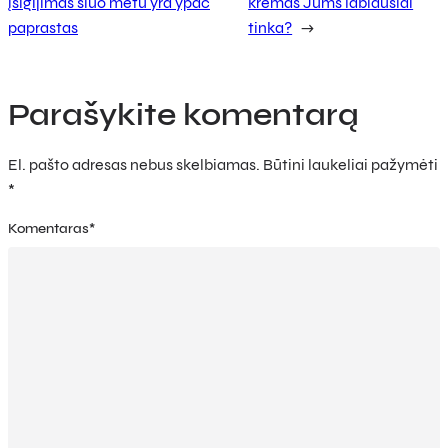
įsigijimas šiuo metu yra ypač
kremas Jums labiausiai
paprastas
tinka?
→
Parašykite komentarą
El. pašto adresas nebus skelbiamas.
Būtini laukeliai pažymėti
*
Komentaras
*