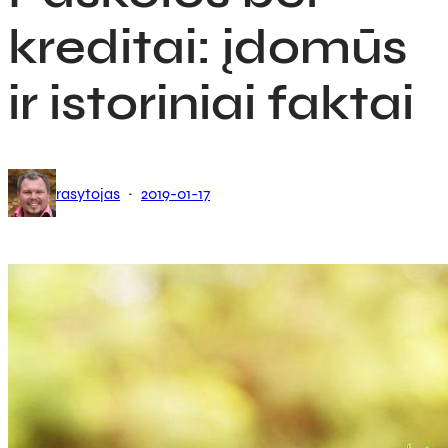
kreditai: įdomūs
ir istoriniai faktai
·
rasytojas
2019-01-17