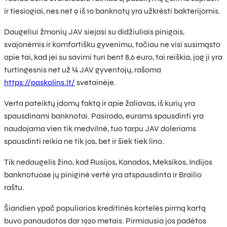
ir tiesiogiai, nes net 9 iš 10 banknotų yra užkrėsti bakterijomis.
Daugeliui žmonių JAV siejasi su didžiuliais pinigais,
svajonėmis ir komfortišku gyvenimu, tačiau ne visi susimąsto
apie tai, kad jei su savimi turi bent 8,6 euro, tai reiškia, jog ji yra
turtingesnis net už ¼ JAV gyventojų, rašoma
https://paskolins.lt/
svetainėje.
Verta pateiktų įdomų faktą ir apie žaliavas, iš kurių yra
spausdinami banknotai. Pasirodo, eurams spausdinti yra
naudojama vien tik medvilnė, tuo tarpu JAV doleriams
spausdinti reikia ne tik jos, bet ir šiek tiek lino.
Tik nedaugelis žino, kad Rusijos, Kanados, Meksikos, Indijos
banknotuose jų piniginė vertė yra atspausdinta ir Brailio
raštu.
Šiandien ypač populiarios kreditinės kortelės pirmą kartą
buvo panaudotos dar 1920 metais. Pirmiausia jos padėtos