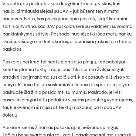
Vis dėlto, ne paslaptis, kad daugeliui žmonių, viskas, kas
nauja, pirmiausia siejasi su JAV – juk būtent ten gimsta
naujovės. Na, o, kas pasakytina apie paskolų sritį? Istoriniai
šaltiniai tvirtina, kad JAV paskolos svarbų vaidmenį suvaidina
bankininkystės srityje. Pasirodo, nuo 1820 iki 1860 metų bankų
skaičius išaugo net kelis kartus, o labiausiai įtakos tam turėjo
paskolos.
Paskolos bei kreditai neatsiejami nuo pinigų, tad pabaigai –
keletas įdomių faktų ir apie juos. Tik iš pirmo žvilgsnio gali
atrodyti, jog įmanoma suskaičiuoti, kiek pasaulyje iš viso yra
pinigų. Iš tiesų tai jau suskaičiavo finansų ekspertai ir jie yra
pasiruošę šia žinia pasidalinti su mumis. Pasirodo, jei visi
pasaulio pinigai būtų padalinti visiems pasaulio gyventojams,
tai, kiekvienam iš mūsų atiteiktų maždaug po 11 000 JAV
dolerių.
Puikiai visiems žinomas posakis apie nešvarius pinigus.
Tačiau bene svarbiausia tai, kad šį pasakymą galima suprasti