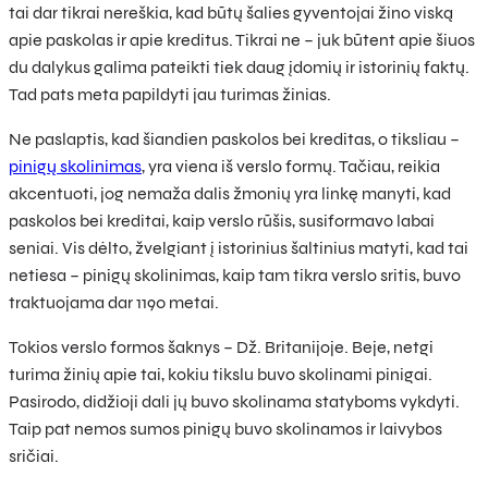
tai dar tikrai nereškia, kad būtų šalies gyventojai žino viską
apie paskolas ir apie kreditus. Tikrai ne – juk būtent apie šiuos
du dalykus galima pateikti tiek daug įdomių ir istorinių faktų.
Tad pats meta papildyti jau turimas žinias.
Ne paslaptis, kad šiandien paskolos bei kreditas, o tiksliau –
pinigų skolinimas
, yra viena iš verslo formų. Tačiau, reikia
akcentuoti, jog nemaža dalis žmonių yra linkę manyti, kad
paskolos bei kreditai, kaip verslo rūšis, susiformavo labai
seniai. Vis dėlto, žvelgiant į istorinius šaltinius matyti, kad tai
netiesa – pinigų skolinimas, kaip tam tikra verslo sritis, buvo
traktuojama dar 1190 metai.
Tokios verslo formos šaknys – Dž. Britanijoje. Beje, netgi
turima žinių apie tai, kokiu tikslu buvo skolinami pinigai.
Pasirodo, didžioji dali jų buvo skolinama statyboms vykdyti.
Taip pat nemos sumos pinigų buvo skolinamos ir laivybos
sričiai.