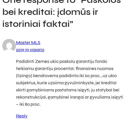
One response to “Paskolos
bei kreditai: įdomūs ir
istoriniai faktai”
Master MLS
2019 19 vasario
Padidinti Zemes ukio paskolu garantiju fondo
teikiamu garantiju procentai: finansines nuomos
(lizingo) bendrovems padidinta iki 60 proc., uz ukio
subjektus, kurie uzsiima gyvulininkyste, jei kreditai
skirti gamybiniams pastatams isigyti, ju statybai bei
rekonstrukcijai, gamybinei irangai ar gyvuliams isigyti
– iki 80 proc.
Reply