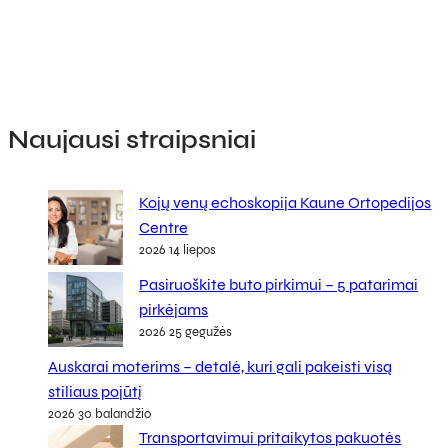
Naujausi straipsniai
Kojų venų echoskopija Kaune Ortopedijos
Centre
2026 14 liepos
Pasiruoškite buto pirkimui – 5 patarimai
pirkėjams
2026 25 gegužės
Auskarai moterims – detalė, kuri gali pakeisti visą
stiliaus pojūtį
2026 30 balandžio
Transportavimui pritaikytos pakuotės