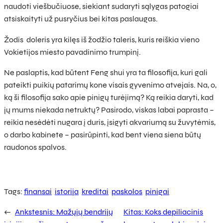
naudoti viešbučiuose, siekiant sudaryti sąlygas patogiai
atsiskaityti už pusryčius bei kitas paslaugas.
Žodis doleris yra kilęs iš žodžio taleris, kuris reiškia vieno
Vokietijos miesto pavadinimo trumpinį.
Ne paslaptis, kad būtent Feng shui yra ta filosofija, kuri gali
pateikti puikių patarimų kone visais gyvenimo atvejais. Na, o,
ką ši filosofija sako apie pinigų turėjimą? Ką reikia daryti, kad
jų mums niekada netruktų? Pasirodo, viskas labai paprasta –
reikia nesėdėti nugara į duris, įsigyti akvariumą su žuvytėmis,
o darbo kabinete – pasirūpinti, kad bent viena siena būtų
raudonos spalvos.
Tags:
finansai
istorija
kreditai
paskolos
pinigai
←
Ankstesnis:
Mažųjų bendrijų
Kitas:
Koks depiliacinis