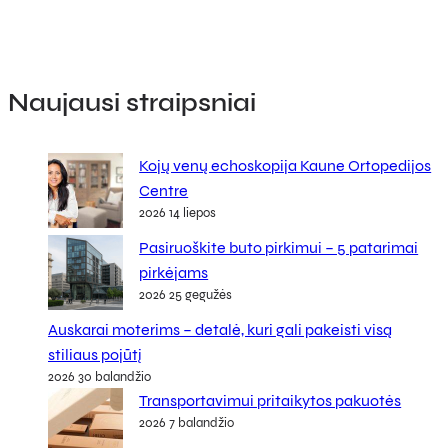
Naujausi straipsniai
Kojų venų echoskopija Kaune Ortopedijos
Centre
2026 14 liepos
Pasiruoškite buto pirkimui – 5 patarimai
pirkėjams
2026 25 gegužės
Auskarai moterims – detalė, kuri gali pakeisti visą
stiliaus pojūtį
2026 30 balandžio
Transportavimui pritaikytos pakuotės
2026 7 balandžio