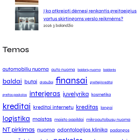
Į ką atkreipti dėmesį renkantis greitaeigius
vartus skirtingoms verslo reikmėms?
2026 3 balandžio
Temos
automobiliu nuoma
auto nuoma
baidarių nuoma
baidarės
finansai
baldai
butai
drabužiai
greitieji kreditai
interjeras
juvelyrika
kosmetika
greitos paskolos
kreditai
kreditas
kreditai internetu
langai
logistika
maistas
maisto papildai
mikroautobusų nuoma
NT pirkimas
nuoma
odontologijos klinika
padangos