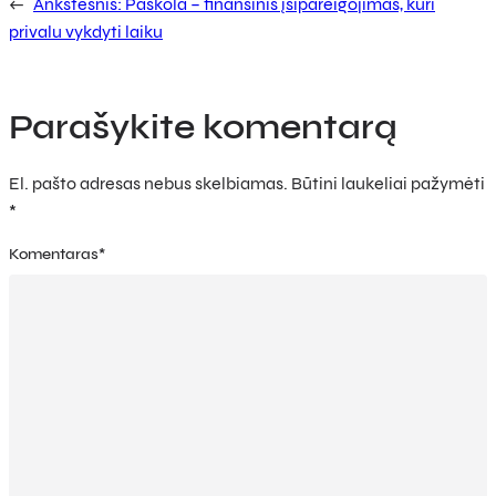
←
Ankstesnis:
Paskola – finansinis įsipareigojimas, kuri
privalu vykdyti laiku
Parašykite komentarą
El. pašto adresas nebus skelbiamas.
Būtini laukeliai pažymėti
*
Komentaras
*