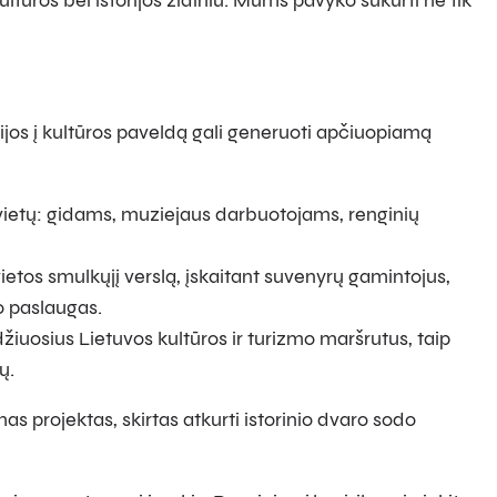
ltūros bei istorijos židiniu. Mums pavyko sukurti ne tik
ijos į kultūros paveldą gali generuoti apčiuopiamą
o vietų: gidams, muziejaus darbuotojams, renginių
ietos smulkųjį verslą, įskaitant suvenyrų gamintojus,
to paslaugas.
žiuosius Lietuvos kultūros ir turizmo maršrutus, taip
ų.
s projektas, skirtas atkurti istorinio dvaro sodo