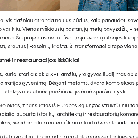
ai vis dažniau atranda naujus būdus, kaip panaudoti savo is
varikliu. Vienas ryškiausių pastarųjų metų pavyzdžių – s
racija. Šis projektas ne tik išsaugojo svarbų istorijos liudi
istų srautus į Raseinių kraštą. Ši transformacija tapo vien
šmė ir restauracijos iššūkiai
, kurio istorija siekia XVII amžių, yra gyvas liudijimas api
istokratijos gyvenimą. Bėgant metams, dvaro kompleksas p
netekęs nuolatinės priežiūros, jis ėmė sparčiai nykti.
rojektas, finansuotas iš Europos Sąjungos struktūrinių fo
cialiai suburta istorikų, architektų ir restauratorių koma
ukas, siekdama kuo autentiškiau atkurti dvaro fasado, int
ūkis buvo atkurti pagrindinio pastato reprezentacines sales