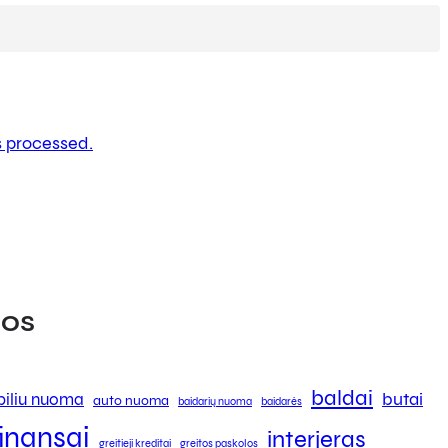
 processed.
os
baldai
butai
iliu nuoma
auto nuoma
baidarių nuoma
baidarės
finansai
interjeras
greitieji kreditai
greitos paskolos