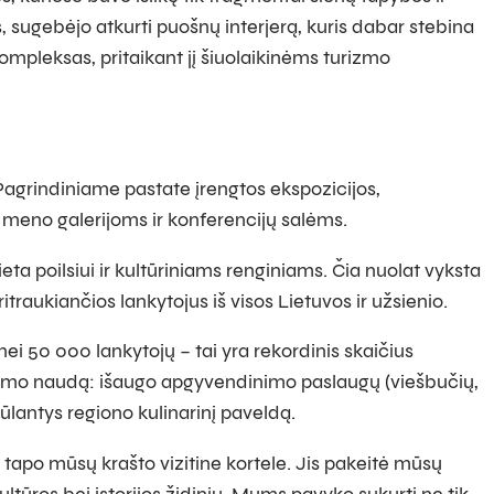
 sugebėjo atkurti puošnų interjerą, kuris dabar stebina
kompleksas, pritaikant jį šiuolaikinėms turizmo
Pagrindiniame pastate įrengtos ekspozicijos,
ta meno galerijoms ir konferencijų salėms.
ieta poilsiui ir kultūriniams renginiams. Čia nuolat vyksta
raukiančios lankytojus iš visos Lietuvos ir užsienio.
 50 000 lankytojų – tai yra rekordinis skaičius
tgimimo naudą: išaugo apgyvendinimo paslaugų (viešbučių,
ūlantys regiono kulinarinį paveldą.
 tapo mūsų krašto vizitine kortele. Jis pakeitė mūsų