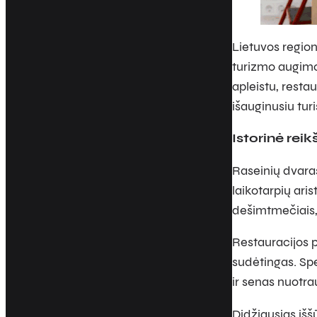
Lietuvos region
turizmo augimo 
apleistu, restau
išauginusiu tur
Istorinė reik
Raseinių dvaras
laikotarpių ar
dešimtmečiais, 
Restauracijos p
sudėtingas. Spe
ir senas nuotra
Didžiausias išš