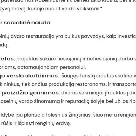
, paversdamas Raseinius ne tik žemės ūkio kraštu, bet ir ku
 gyvą erdvę, kurioje nuolat verda veiksmas.“
r socialinė nauda
ių dvaro restauracija yra puikus pavyzdys, kaip investic
udą.
etos:
projektas sukūrė tiesioginių ir netiesioginių darb
oriams, aptarnaujančiam personalui.
o verslo skatinimas:
išaugęs turistų srautas skatina v
ūkininkus, tiekiančius produkciją restoranams, ir transpor
įvaizdžio gerinimas:
dvaras sėkmingai įtrauktas į did
aseinių vardo žinomumą ir reputaciją šalyje bei už jos rib
ldybė jau planuoja tolesnius žingsnius: šiuo metu rengiama
rūšis ir išplėsti renginių erdvę.