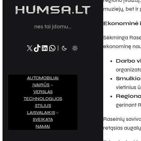
regiono įvaizdį
muziejų, bet ir
Ekonominė i
nes tai įdomu…
Sėkminga Rasein
X
TikTok
LinkedIn
WhatsApp
ekonominę na
|
Darbo vi
organizat
Smulkioj
AUTOMOBILIAI
ĮVAIRŪS
vietinius 
VERSLAS
Regiono 
TECHNOLOGIJOS
gerinant R
STILIUS
LAISVALAIKIS
Raseinių saviva
SVEIKATA
NAMAI
retąsias augalų 
S
e