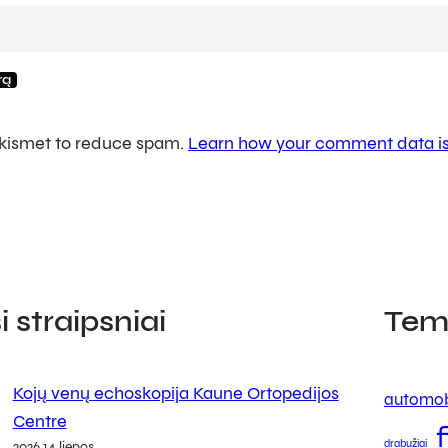
 Akismet to reduce spam.
Learn how your comment data is
 straipsniai
Tem
Kojų venų echoskopija Kaune Ortopedijos
automob
Centre
drabužiai
2026 14 liepos