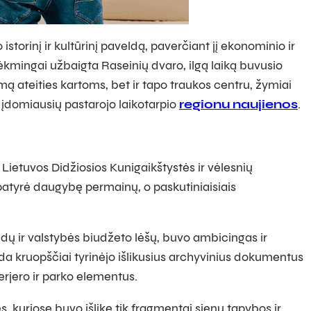
torinį ir kultūrinį paveldą, paverčiant jį ekonominio ir
ėkmingai užbaigta Raseinių dvaro, ilgą laiką buvusio
jimą ateities kartoms, bet ir tapo traukos centru, žymiai
a įdomiausių pastarojo laikotarpio
regionu naujienos
.
e Lietuvos Didžiosios Kunigaikštystės ir vėlesnių
atyrė daugybę permainų, o paskutiniaisiais
ndų ir valstybės biudžeto lėšų, buvo ambicingas ir
nda kruopščiai tyrinėjo išlikusius archyvinius dokumentus
erjero ir parko elementus.
, kuriose buvo išlikę tik fragmentai sienų tapybos ir