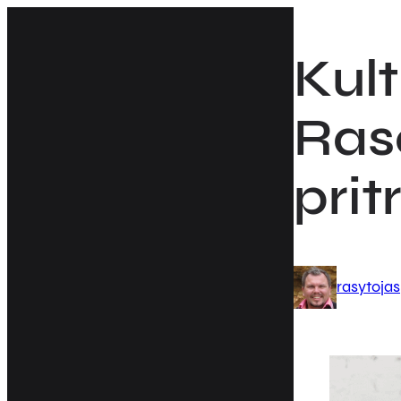
Eiti
prie
Kul
turinio
Rase
prit
rasytojas