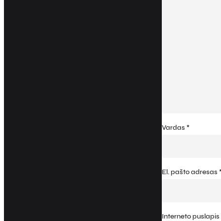
Vardas
*
El. pašto adresas
Interneto puslapis