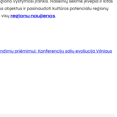
regiono vystymosi įrankis. Raseinių sėkmė įkvepia ir kitas
ius objektus ir pasinaudoti kultūros potencialu regionų
 visų
regionu naujienos
.
ndimų priėmimui: Konferencijų salių evoliucija Vilniaus