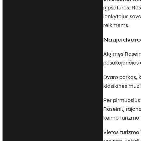
gipsatūros. Res
lankytojus savo
reikmėms.
Nauja dvaro 
Atgimęs Raseini
pasakojančios a
Dvaro parkas, ku
klasikinės muzi
Per pirmuosius
Raseinių rajono
kaimo turizmo s
Vietos turizmo 