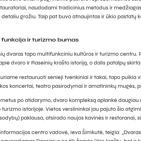
tauratoriai, naudodami tradicinius metodus ir medžiagas,
 detaliu grožiu. Taip pat buvo atnaujintas ir ūkio pastatų 
funkcija ir turizmo bumas
ų dvaras tapo multifunkciniu kultūros ir turizmo centru. 
pie dvaro ir Raseinių krašto istoriją, o dalis patalpų skir
riame restauruoti senieji tvenkiniai ir takai, tapo puikia v
kos koncertai, teatro pasirodymai ir amatininkų mugės, prit
 metus po atidarymo, dvaro kompleksą aplankė daugiau nei
 turizmo istorijoje. Vietos verslininkai jau pajuto šio a
odybų) paklausa, atsirado naujos kavinės ir restoranai, si
informacijos centro vadovė, Ieva Šimkutė, teigia: „Dvaras