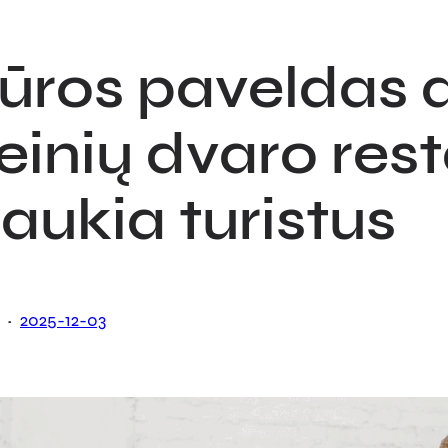
tūros paveldas 
inių dvaro rest
raukia turistus
·
2025-12-03