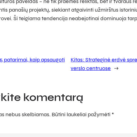
ltūros paveldas – ne tik praeities reliktas, bet ir tvaraus 
tis panašių projektų, siekiant atgaivinti užmirštus istorin
ovei. Ši teigiama tendencija neabejotinai dominuoja tarp
5 patarimai, kaip apsaugoti
Kitas:
Strateginė erdvė spre
verslo centruose
→
kite komentarą
sas nebus skelbiamas.
Būtini laukeliai pažymėti
*