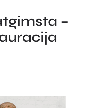
atgimsta –
auracija