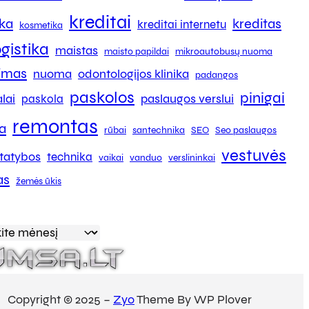
kreditai
ika
kreditas
kreditai internetu
kosmetika
ogistika
maistas
maisto papildai
mikroautobusų nuoma
kimas
nuoma
odontologijos klinika
padangos
paskolos
pinigai
lai
paslaugos verslui
paskola
remontas
a
rūbai
santechnika
SEO
Seo paslaugos
vestuvės
tatybos
technika
vaikai
vanduo
verslininkai
as
žemės ūkis
Copyright © 2025 –
Zyo
Theme By WP Plover