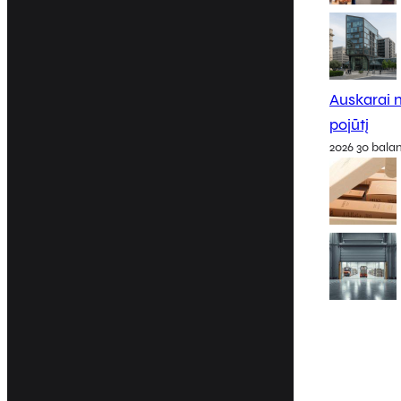
Auskarai m
pojūtį
2026 30 bala