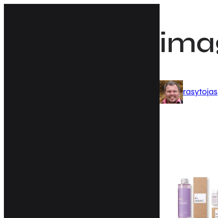
Eiti
prie
ima
turinio
rasytojas