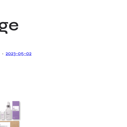
ge
·
2023-05-02