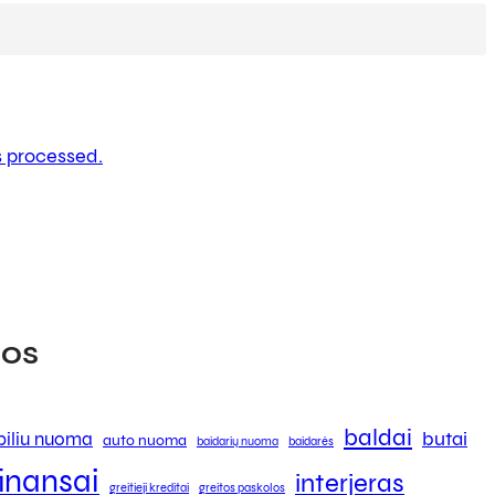
 processed.
os
baldai
butai
iliu nuoma
auto nuoma
baidarių nuoma
baidarės
finansai
interjeras
greitieji kreditai
greitos paskolos