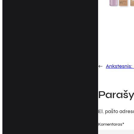
←
Ankstesnis:
Parašy
El. pašto adre
Komentaras
*