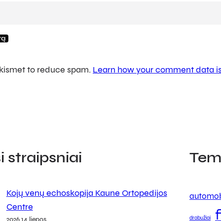
 Akismet to reduce spam.
Learn how your comment data is
 straipsniai
Tem
Kojų venų echoskopija Kaune Ortopedijos
automob
Centre
drabužiai
2026 14 liepos