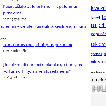
Pasiruoškite buto pirkimui – 5 patarimai
juvelyr
pirkėjams
l
langai
2026 25 gegužės
NT pir
oterims – detalė, kuri gali pakeisti visą stiliaus
papuoša
ndžio
reklam
Transportavimui pritaikytos pakuotės
2026 7 balandžio
s
sportas
šildym
Į ką atkreipti dėmesį renkantis greitaeigius
vartus skirtingoms verslo reikmėms?
Archyvai
2026 3 balandžio