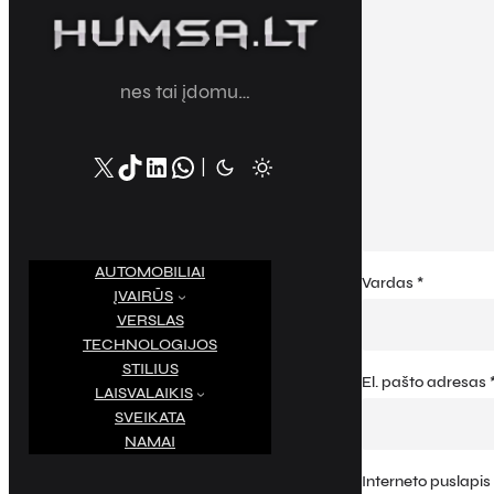
nes tai įdomu…
X
TikTok
LinkedIn
WhatsApp
|
AUTOMOBILIAI
Vardas
*
ĮVAIRŪS
VERSLAS
TECHNOLOGIJOS
STILIUS
El. pašto adresas
LAISVALAIKIS
SVEIKATA
NAMAI
S
e
Interneto puslapis