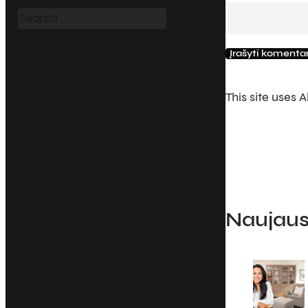
a
r
c
h
This site uses
Naujausi