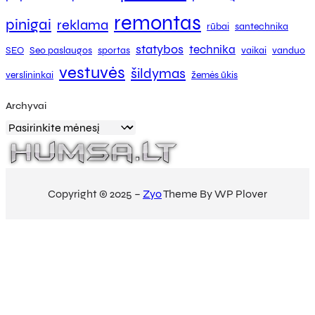
remontas
pinigai
reklama
rūbai
santechnika
statybos
technika
SEO
Seo paslaugos
sportas
vaikai
vanduo
vestuvės
šildymas
verslininkai
žemės ūkis
Archyvai
Copyright © 2025 –
Zyo
Theme By WP Plover