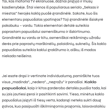
Tai, kas matoma TV ekranuose, dažnai prigyja ir mūsų
kasdienybėje. Štai vienos iš populiaraus serialo „Seksas ir
miestas“ herojės kaklą puošė grandinėlė. Sakote, kuo šis
elementaru papuošalas ypatingas? Toji grandinėlė išsiskyrė
pakabuku – vardu. Tokia elementari detalė suteikia
paprastam papuošalui asmeniškumo ir išskirtinumo.
Grandinėlė su vardu ar kitu, asmeniškai reikšmingu užrašu
derės prie paprastų marškinėlių, palaidinių, suknelių. Šis kaklo
papuošalas suteikia kaklui grakštumo ir, aišku, iš mados
niekada neišeina.
Jei esate drąsi ir vertinate individualumą, pamirškite tuos
visus „madinda“, „nedera“, „negražu“ ir panašiai.
Kaklo
papuošalai
, kaip ir kitos garderobo detalės puošia tada, kai
su jais jautiesi gerai ir pasitikinti savimi. Tiesa, minėtus kaklo
papuošalus įsigyti iš tiesų verta, kadangi neteks sukti daug
galvos, kuo pasipuošti iškilmingomis progomis, laisvavalaikiu