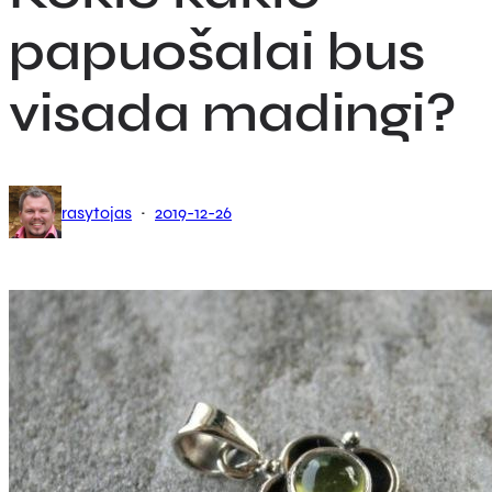
papuošalai bus
visada madingi?
·
rasytojas
2019-12-26