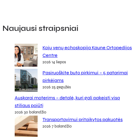
Naujausi straipsniai
Kojų venų echoskopija Kaune Ortopedijos
Centre
2026 14 liepos
Pasiruoškite buto pirkimui – 5 patarimai
pirkėjams
2026 25 gegužės
Auskarai moterims – detalė, kuri gali pakeisti visą
stiliaus pojūtį
2026 30 balandžio
Transportavimui pritaikytos pakuotės
2026 7 balandžio