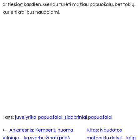
ar tiesiog kasdien. Geriau turėti mažiau papuošalų, bet tokių,
kurie tikrai bus naudojami.
Tags:
juvelyrika
papuošalai
sidabriniai papuošalai
←
Ankstesnis:
Kemperių nuoma
Kitas:
Naudotos
Vilniuje – ką svarbu žinoti prieš
motociklų dalys – kaip