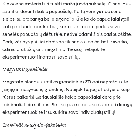
Kiekviena moteris turi turėti mažą juodą suknelę. O prie jos –
subtiliai derantį kaklo papuošalą. Perlų vėrinys nuo seno
siejosi su prabanga bei elegancija. Šie kaklo papuošalai gali
būti perduodami iš kartos į kartą. Jei radote perlus savo
senelės papuošalų dėžutėje, nedvejodami šiais pasipuoškite.
Perlų vėrinys puikiai derės ne tik prie suknelės, bet ir švarko,
odinių drabužių ar…megztinio. Tiesiog nebijokite
eksperimentuoti ir atrasti savo stilių.
Masyvesnės grandinėlės
Mėgstate plonas, subtilias grandinėles? Tikrai neprašausite
įsigiję ir masyvesnę grandinę. Nebijokite, jog atrodysite kaip
rūstus baikeris! Geriausiai šie kaklo papuošalai dera prie
minimalistinio stiliaus. Bet, kaip sakoma, skonis neturi draugų:
eksperimentuokite ir sukurkite savo individualų stilių!
Grandinėlė su užrašu–pakabuku