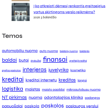
Į ką atkreipti dėmesį renkantis greitaeigius
vartus skirtingoms verslo reikmėms?
2026 3 balandžio
Temos
automobiliu nuoma
auto nuoma
baidarių nuoma
baidarės
finansai
baldai
butai
drabužiai
greitieji kreditai
interjeras
juvelyrika
kosmetika
greitos paskolos
kreditai
kreditas
kreditai internetu
langai
logistika
maistas
maisto papildai
mikroautobusų nuoma
NT pirkimas
nuoma
odontologijos klinika
padangos
paskolos
papuošalai
paslaugos verslui
paskola