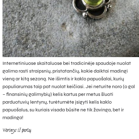
Internetiniuose skaitaluose bei tradicinėje spaudoje nuolat
galima rasti straipsnių, pristatančių, kokie daiktai madingi
vieną ar kitą sezoną. Ne išimtis ir kaklo papuošalai, kurių
populiarumas taip pat nuolat keičiasi. Jei neturite noro (o gal
– finansinių galimybių) kelis kartus per metus šluoti
parduotuvių lentynų, turėtumėte įsigyti kelis kaklo
papuošalus, su kuriais visada būsite ne tik žavinga, bet ir
madinga!
Vėrinys iš perlų