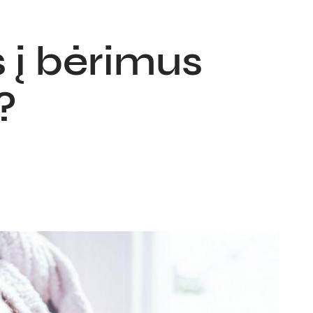
s į bėrimus
?