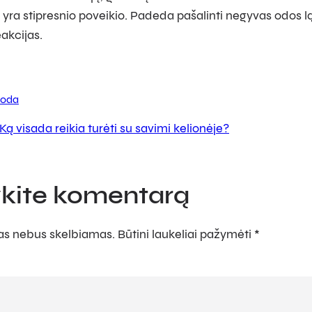
r yra stipresnio poveikio. Padeda pašalinti negyvas odos l
akcijas.
oda
Ką visada reikia turėti su savimi kelionėje?
kite komentarą
sas nebus skelbiamas.
Būtini laukeliai pažymėti
*