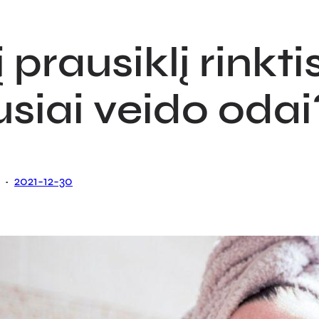
 prausiklį rinkti
usiai veido odai
·
2021-12-30