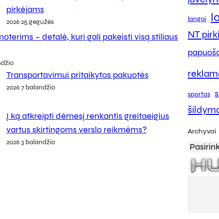
pirkėjams
l
langai
2026 25 gegužės
NT pir
oterims – detalė, kuri gali pakeisti visą stiliaus
papuoša
ndžio
reklam
Transportavimui pritaikytos pakuotės
2026 7 balandžio
s
sportas
šildym
Į ką atkreipti dėmesį renkantis greitaeigius
vartus skirtingoms verslo reikmėms?
Archyvai
2026 3 balandžio