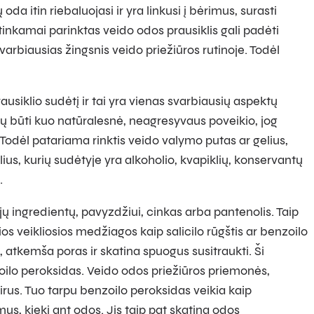
 itin riebaluojasi ir yra linkusi į bėrimus, surasti
tinkamai parinktas veido odos prausiklis gali padėti
arbiausias žingsnis veido priežiūros rutinoje. Todėl
prausiklio sudėtį ir tai yra vienas svarbiausių aspektų
tų būti kuo natūralesnė, neagresyvaus poveikio, jog
odėl patariama rinktis veido valymo putas ar gelius,
ius, kurių sudėtyje yra alkoholio, kvapiklių, konservantų
.
ų ingredientų, pavyzdžiui, cinkas arba pantenolis. Taip
okios veikliosios medžiagos kaip salicilo rūgštis ar benzoilo
 atkemša poras ir skatina spuogus susitraukti. Ši
oilo peroksidas. Veido odos priežiūros priemonės,
tirus. Tuo tarpu benzoilo peroksidas veikia kaip
mus, kiekį ant odos. Jis taip pat skatina odos