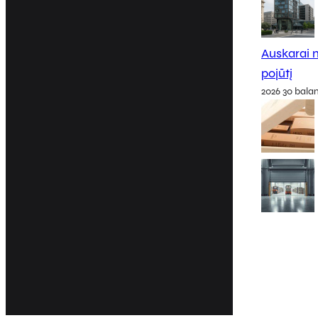
Auskarai m
pojūtį
2026 30 bala