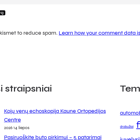
 Akismet to reduce spam.
Learn how your comment data is
 straipsniai
Tem
Kojų venų echoskopija Kaune Ortopedijos
automob
Centre
drabužiai
2026 14 liepos
Pasiruoškite buto pirkimui – 5 patarimai
juvelyr