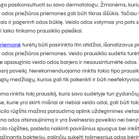
nga pasikonsultuoti su savo dermatologu. Žmonėms, kurių oda
odos priežiūros priemones gali būti tikras iššūkis. Tačiau 
ais ir pagerinti odos būklę. Veido odos valymas yra pats sv
rti laiko tinkamo prausiklio paieškai.
priemonė
turėtų būti pasirinkta itin atidžiai, išanalizavus 
 odos priežiūros priemones. Veido prausiklio sudėtis turė
 apsauginio veido odos barjero ir nesausintumėte odos. T
nesnį poveikį. Nerekomenduojama rinktis tokio tipo prausikl
ugių medžiagų, kurios gali tik pakenkti ir būti neefektyvios
rinktis tokį prausiklį, kuris savo sudėtyje turi gydančiųj
e, kurie yra skirti mišriai ar riebiai veido odai, gali būti t
icilo rūgštis mažina paraudimą aplink uždegimines vietas,
a odos atsinaujinimą ir yra švelnesnio poveikio nei benz
icilo rūgšties, padeda naikinti paviršinius spuogus bei inkš
ažinantis bakterijų, galinčių sukelti tolimesnius odos bėri