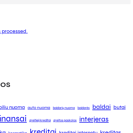
 processed.
os
baldai
butai
iliu nuoma
auto nuoma
baidarių nuoma
baidarės
finansai
interjeras
greitieji kreditai
greitos paskolos
kreditai
ika
kreditas
kreditai internetu