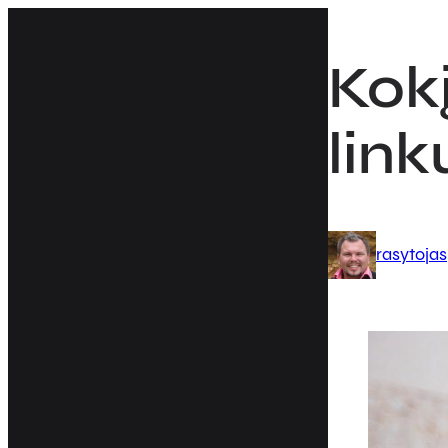
Eiti
prie
Kokį
turinio
link
rasytojas