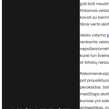
gali būti naudi
tinkamas veido 
kovoti su bėrim
tikrai verta ski
Veido valymo
renkantis veido
nepažeistumėte
kurie turi švel
ar kitokių nesa
Rekomenduojama 
pat prausikliuos
peroksidas. Sal
medžiaga skatin
kuriose yra sal
antiseptikas, m