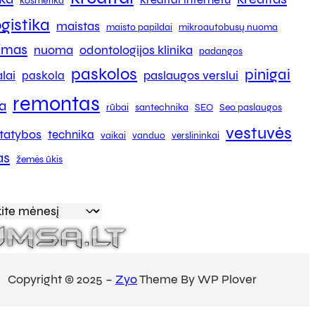
kosmetika
ogistika
maistas
maisto papildai
mikroautobusų nuoma
kimas
nuoma
odontologijos klinika
padangos
paskolos
pinigai
lai
paslaugos verslui
paskola
remontas
a
rūbai
santechnika
SEO
Seo paslaugos
vestuvės
tatybos
technika
vaikai
vanduo
verslininkai
as
žemės ūkis
Copyright © 2025 –
Zyo
Theme By WP Plover