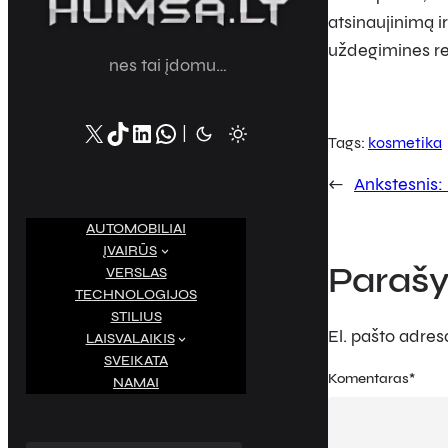
atsinaujinimą i
uždegimines re
nes tai įdomu…
X
TikTok
LinkedIn
WhatsApp
|
Tags:
kosmetika
←
Ankstesnis:
AUTOMOBILIAI
ĮVAIRŪS
Parašy
VERSLAS
TECHNOLOGIJOS
STILIUS
El. pašto adre
LAISVALAIKIS
SVEIKATA
Komentaras
*
NAMAI
S
e
a