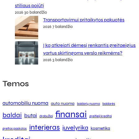
stiliaus pojūtį
2026 30 balandžio
Transportavimui pritaikytos pakuotės
2026 7 balandžio
Į ką atkreipti dėmesį renkantis greitaeigius
vartus skirtingoms verslo reikmėms?
2026 3 balandžio
Temos
automobiliu nuoma
auto nuoma
baidarių nuoma
baidarės
finansai
baldai
butai
drabužiai
greitieji kreditai
interjeras
juvelyrika
kosmetika
greitos paskolos