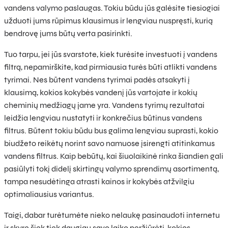
vandens valymo paslaugas. Tokiu būdu jūs galėsite tiesiogiai
užduoti jums rūpimus klausimus ir lengviau nuspręsti, kurią
bendrovę jums būtų verta pasirinkti.
Tuo tarpu, jei jūs svarstote, kiek turėsite investuoti į vandens
filtrą, nepamirškite, kad pirmiausia turės būti atlikti vandens
tyrimai. Nes būtent vandens tyrimai padės atsakyti į
klausimą, kokios kokybės vandenį jūs vartojate ir kokių
cheminių medžiagų jame yra. Vandens tyrimų rezultatai
leidžia lengviau nustatyti ir konkrečius būtinus vandens
filtrus. Būtent tokiu būdu bus galima lengviau suprasti, kokio
biudžeto reikėtų norint savo namuose įsirengti atitinkamus
vandens filtrus. Kaip bebūtų, kai šiuolaikinė rinka šiandien gali
pasiūlyti tokį didelį skirtingų valymo sprendimų asortimentą,
tampa nesudėtinga atrasti kainos ir kokybės atžvilgiu
optimaliausius variantus.
Taigi, dabar turėtumėte nieko nelaukę pasinaudoti internetu
ir skyrę šiek tiek daugiau savo laiko peržiūrėti, kokios