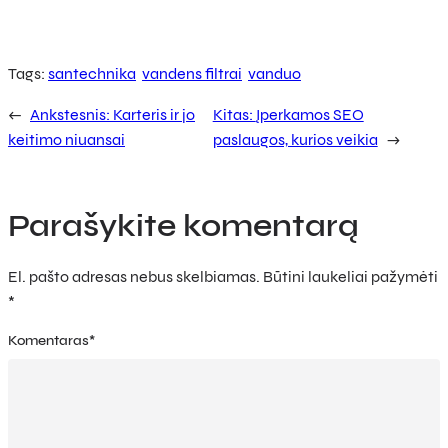
Tags:
santechnika
vandens filtrai
vanduo
←
Ankstesnis:
Karteris ir jo
Kitas:
Įperkamos SEO
keitimo niuansai
paslaugos, kurios veikia
→
Parašykite komentarą
El. pašto adresas nebus skelbiamas.
Būtini laukeliai pažymėti
*
Komentaras
*