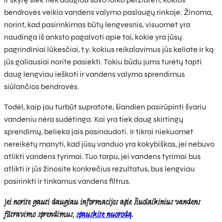
bendrovės veikia vandens valymo paslaugų rinkoje. Žinoma,
norint, kad pasirinkimas būtų lengvesnis, visuomet yra
naudinga iš anksto pagalvoti apie tai, kokie yra jūsų
pagrindiniai lūkesčiai, t.y. kokius reikalavimus jūs keliate ir ką
jūs galiausiai norite pasiekti. Tokiu būdu jums turėtų tapti
daug lengviau ieškoti ir vandens valymo sprendimus
siūlančios bendrovės.
Todėl, kaip jau turbūt supratote, šiandien pasirūpinti švariu
vandeniu nėra sudėtinga. Kai yra tiek daug skirtingų
sprendimų, belieka jais pasinaudoti. Ir tikrai niekuomet
nereikėtų manyti, kad jūsų vanduo yra kokybiškas, jei nebuvo
atlikti vandens tyrimai. Tuo tarpu, jei vandens tyrimai bus
atlikti ir jūs žinosite konkrečius rezultatus, bus lengviau
pasirinkti ir tinkamus vandens filtrus.
Jei norite gauti daugiau informacijos apie šiuolaikinius vandens
filtravimo sprendimus,
spauskite nuorodą
.