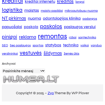
kreditai
kreditas
kreditai internetu
langai
logistika
maistas
maisto papildai
mikroautobusų nuoma
NT pirkimas
nuoma
odontologijos klinika
padangos
paskolos
papuošalai
paslaugos verslui
paskola
remontas
pinigai
reklama
rūbai
santechnika
statybos
technika
SEO
Seo paslaugos
sportas
vaikai
vanduo
vestuvės
šildymas
verslininkai
žemės ūkis
Archyvai
Copyright © 2025 –
Zyo
Theme By WP Plover