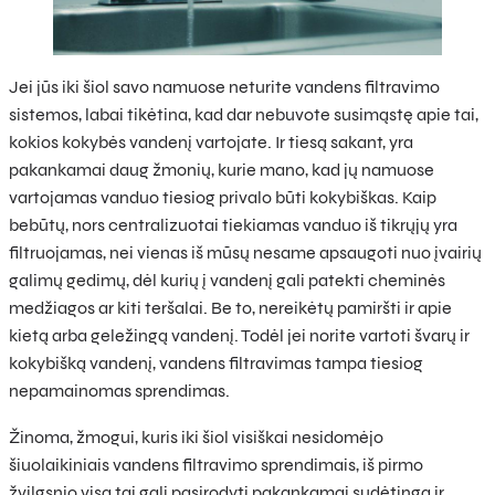
Jei jūs iki šiol savo namuose neturite vandens filtravimo
sistemos, labai tikėtina, kad dar nebuvote susimąstę apie tai,
kokios kokybės vandenį vartojate. Ir tiesą sakant, yra
pakankamai daug žmonių, kurie mano, kad jų namuose
vartojamas vanduo tiesiog privalo būti kokybiškas. Kaip
bebūtų, nors centralizuotai tiekiamas vanduo iš tikrųjų yra
filtruojamas, nei vienas iš mūsų nesame apsaugoti nuo įvairių
galimų gedimų, dėl kurių į vandenį gali patekti cheminės
medžiagos ar kiti teršalai. Be to, nereikėtų pamiršti ir apie
kietą arba geležingą vandenį. Todėl jei norite vartoti švarų ir
kokybišką vandenį, vandens filtravimas tampa tiesiog
nepamainomas sprendimas.
Žinoma, žmogui, kuris iki šiol visiškai nesidomėjo
šiuolaikiniais vandens filtravimo sprendimais, iš pirmo
žvilgsnio visa tai gali pasirodyti pakankamai sudėtinga ir