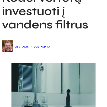
investuoti į
vandens filtrus
·
rasytojas
2021-12-10