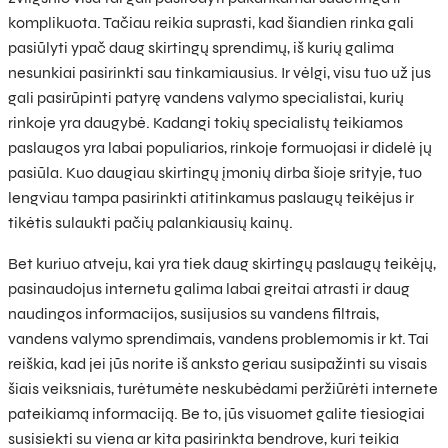
komplikuota. Tačiau reikia suprasti, kad šiandien rinka gali
pasiūlyti ypač daug skirtingų sprendimų, iš kurių galima
nesunkiai pasirinkti sau tinkamiausius. Ir vėlgi, visu tuo už jus
gali pasirūpinti patyrę vandens valymo specialistai, kurių
rinkoje yra daugybė. Kadangi tokių specialistų teikiamos
paslaugos yra labai populiarios, rinkoje formuojasi ir didelė jų
pasiūla. Kuo daugiau skirtingų įmonių dirba šioje srityje, tuo
lengviau tampa pasirinkti atitinkamus paslaugų teikėjus ir
tikėtis sulaukti pačių palankiausių kainų.
Bet kuriuo atveju, kai yra tiek daug skirtingų paslaugų teikėjų,
pasinaudojus internetu galima labai greitai atrasti ir daug
naudingos informacijos, susijusios su vandens filtrais,
vandens valymo sprendimais, vandens problemomis ir kt. Tai
reiškia, kad jei jūs norite iš anksto geriau susipažinti su visais
šiais veiksniais, turėtumėte neskubėdami peržiūrėti internete
pateikiamą informaciją. Be to, jūs visuomet galite tiesiogiai
susisiekti su viena ar kita pasirinkta bendrove, kuri teikia