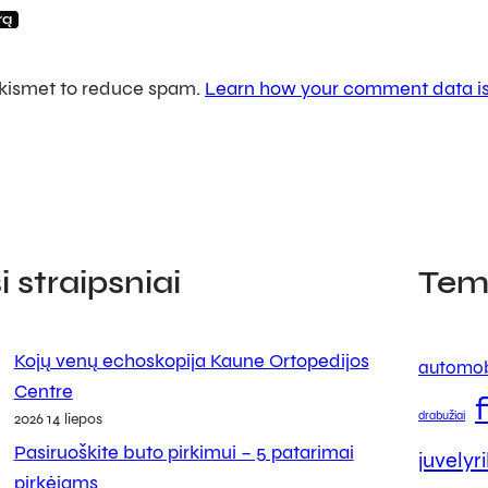
 Akismet to reduce spam.
Learn how your comment data is
 straipsniai
Tem
Kojų venų echoskopija Kaune Ortopedijos
automob
Centre
drabužiai
2026 14 liepos
Pasiruoškite buto pirkimui – 5 patarimai
juvelyr
pirkėjams