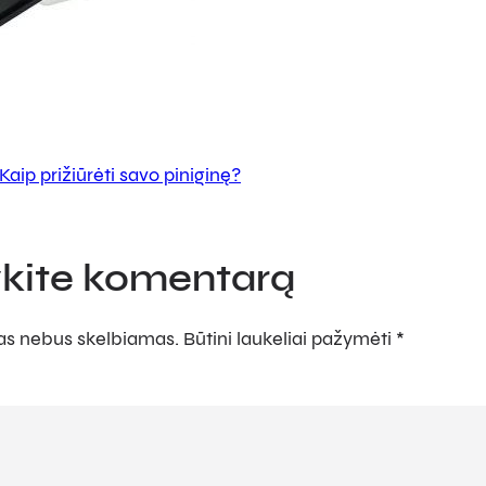
Kaip prižiūrėti savo piniginę?
kite komentarą
sas nebus skelbiamas.
Būtini laukeliai pažymėti
*