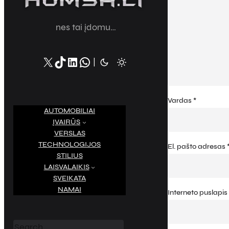
nes tai įdomu…
X
TikTok
LinkedIn
WhatsApp
|
Vardas
*
AUTOMOBILIAI
ĮVAIRŪS
VERSLAS
TECHNOLOGIJOS
El. pašto adresas
STILIUS
LAISVALAIKIS
SVEIKATA
NAMAI
S
Interneto puslapis
e
a
r