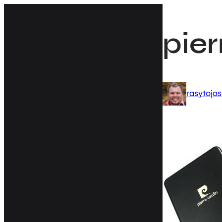
Eiti
prie
pier
turinio
rasytojas