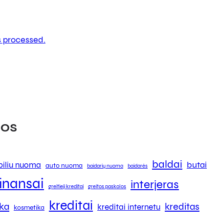
 processed.
os
baldai
butai
iliu nuoma
auto nuoma
baidarių nuoma
baidarės
finansai
interjeras
greitieji kreditai
greitos paskolos
kreditai
ika
kreditas
kreditai internetu
kosmetika