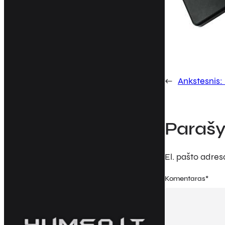
←
Ankstesnis:
Parašy
El. pašto adre
Komentaras
*