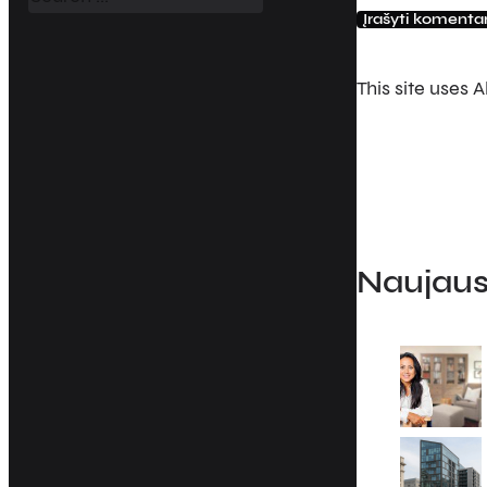
c
h
This site uses
Naujausi