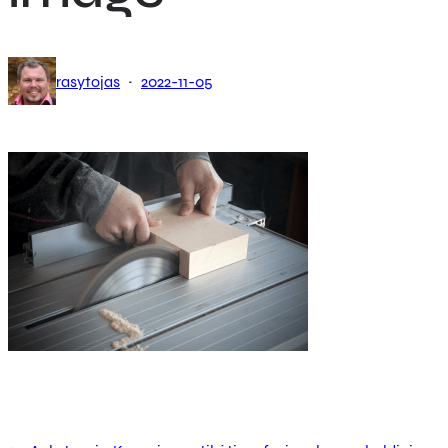
·
rasytojas
2022-11-05