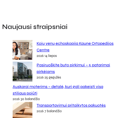
Naujausi straipsniai
Kojų venų echoskopija Kaune Ortopedijos
Centre
2026 14 liepos
Pasiruoškite buto pirkimui – 5 patarimai
pirkėjams
2026 25 gegužės
Auskarai moterims – detalė, kuri gali pakeisti visą
stiliaus pojūtį
2026 30 balandžio
Transportavimui pritaikytos pakuotės
2026 7 balandžio