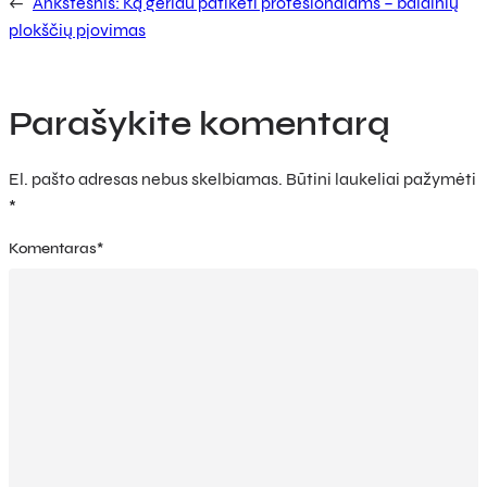
←
Ankstesnis:
Ką geriau patikėti profesionalams – baldinių
plokščių pjovimas
Parašykite komentarą
El. pašto adresas nebus skelbiamas.
Būtini laukeliai pažymėti
*
Komentaras
*