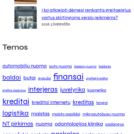
Į ką atkreipti dėmesį renkantis greitaeigius
vartus skirtingoms verslo reikmėms?
2026 3 balandžio
Temos
automobiliu nuoma
auto nuoma
baidarių nuoma
baidarės
finansai
baldai
butai
drabužiai
greitieji kreditai
interjeras
juvelyrika
kosmetika
greitos paskolos
kreditai
kreditas
kreditai internetu
langai
logistika
maistas
maisto papildai
mikroautobusų nuoma
NT pirkimas
nuoma
odontologijos klinika
padangos