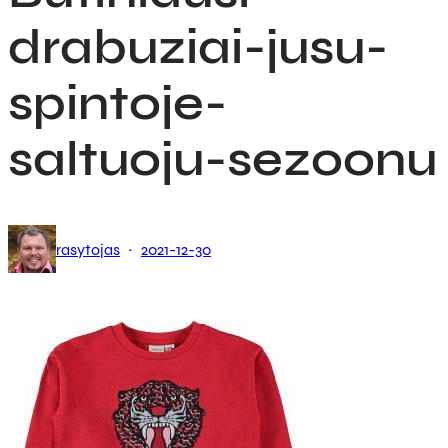
drabuziai-jusu-
spintoje-
saltuoju-sezoonu
·
rasytojas
2021-12-30