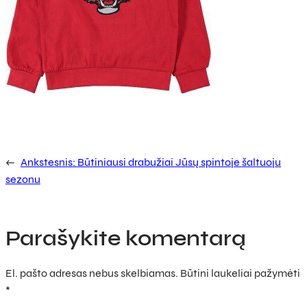
←
Ankstesnis:
Būtiniausi drabužiai Jūsų spintoje šaltuoju
sezonu
Parašykite komentarą
El. pašto adresas nebus skelbiamas.
Būtini laukeliai pažymėti
*