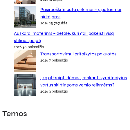
Pasiruoškite buto pirkimui – 5 patarimai
pirkėjams
2026 25 gegužės
Auskarai moterims – detalė, kuri gali pakeisti visą
stiliaus pojūtį
2026 30 balandžio
Transportavimui pritaikytos pakuotės
2026 7 balandžio
Į ką atkreipti dėmesį renkantis greitaeigius
vartus skirtingoms verslo reikmėms?
2026 3 balandžio
Temos