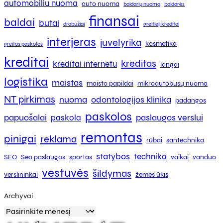
automobiliu nuoma
auto nuoma
baidarių nuoma
baidarės
finansai
baldai
butai
drabužiai
greitieji kreditai
interjeras
juvelyrika
kosmetika
greitos paskolos
kreditai
kreditas
kreditai internetu
langai
logistika
maistas
maisto papildai
mikroautobusų nuoma
NT pirkimas
nuoma
odontologijos klinika
padangos
paskolos
papuošalai
paslaugos verslui
paskola
remontas
pinigai
reklama
rūbai
santechnika
statybos
technika
SEO
Seo paslaugos
sportas
vaikai
vanduo
vestuvės
šildymas
verslininkai
žemės ūkis
Archyvai