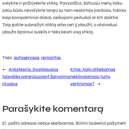
valykite ir prižiūrėkite stiklą. Pavyzdžiui, šaltuoju metų laiku
jokiu būdu nevalykite lango su tam neskirtais įrankiais, tokiais
kaip kompaktiniai diskai, nešiojami peiliukai ar kiti daiktai.
Taip galite subraižyti stiklą arba net jį įdaužti, o atsiradusi
įdauža ilgainiui suskils ir teks keisti visą stiklą.
Tags:
autoservisas
remontas
←
Ankstesnis:
Svarbiausios
Kitas:
Kaip atliekamas
taisyklės organizuojant šarvojimo
nekilnojamojo turto
ritualus
vertinimas?
→
Parašykite komentarą
El. pašto adresas nebus skelbiamas.
Būtini laukeliai pažymėti