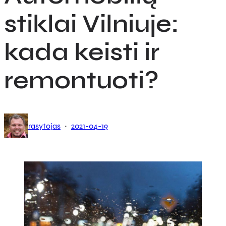
stiklai Vilniuje:
kada keisti ir
remontuoti?
·
rasytojas
2021-04-19