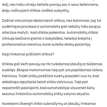
dalį, nes tokiu atveju keliate pavojų sau ir savo keleiviams,
jeigu važiuojant stiklas visiškai subyrėtų.
Dažnai vairuotojai delsia keisti stiklus, nes baiminasi, jog tai
sudėtingas procesas ir automobilis gali nebūtų toks saugus
arba bus matyti, kad stiklas pakeistas. Automobilių stiklai
Vilniuje keičiami greitai ir kokybiškai, tereikia kreiptis į
profesionalius meistrus, kurie suteiks darbų garantiją.
Kaip tinkamai prižiūrėti stiklus?
Stiklas gali kelti pavojų ne tik turėdamas įdaužą ar būdamas
suskilęs. Blogas matomumas taip pat yra papildomas rizikos
faktorius. Todėl stiklų priežiūra turėtų prasidėti nuo to, kad
reikalinga reguliariai keisti stiklo valytuvus. Taip pat
nepamiršti pasirūpinti, kad automobilyje visuomet būtų
sezonui tinkančio automobilių stiklų valymo skysčio.
Norėdami išvengti stiklo subraižymų ar įdaužų, tinkamai