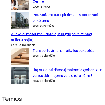
Centre
2026 14 liepos
Pasiruoškite buto pirkimui – 5 patarimai
pirkėjams
2026 25 gegužės
Auskarai moterims – detalė, kuri gali pakeisti visą
stiliaus pojūtį
2026 30 balandžio
Transportavimui pritaikytos pakuotės
2026 7 balandžio
Į ką atkreipti dėmesį renkantis greitaeigius
vartus skirtingoms verslo reikmėms?
2026 3 balandžio
Temos