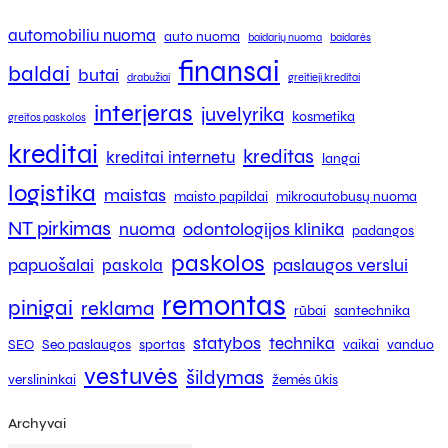
automobiliu nuoma
auto nuoma
baidarių nuoma
baidarės
finansai
baldai
butai
drabužiai
greitieji kreditai
interjeras
juvelyrika
kosmetika
greitos paskolos
kreditai
kreditas
kreditai internetu
langai
logistika
maistas
maisto papildai
mikroautobusų nuoma
NT pirkimas
nuoma
odontologijos klinika
padangos
paskolos
papuošalai
paslaugos verslui
paskola
remontas
pinigai
reklama
rūbai
santechnika
statybos
technika
SEO
Seo paslaugos
sportas
vaikai
vanduo
vestuvės
šildymas
verslininkai
žemės ūkis
Archyvai