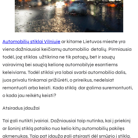
Automobilių stiklai Vilniuje
ar kitame Lietuvos mieste yra
viena dažniausiai keičiamų automobilio detalių. Pirmiausia
todėl, jog stiklas užtikrina ne tik patogų, bet ir saugų
vairavimą bei saugią kelionę automobilyje esantiems
keleiviams. Todėl stiklai yra labai svarbi automobilio dalis,
juos privalu tinkamai prižiūrėti, o prireikus, nedelsiat
remontuoti arba keisti. Kada stiklą dar galima suremontuoti,
o kada jau reikėtų keisti?
Atsiradus įdaužai
Tai gali nutikti įvairiai. Dažniausiai taip nutinka, kai į priekinį
ar šoninį stiklą pataiko nuo kelio kitų automobilių pakilęs
akmenukas. Taip pat įdauža gali atsirasti dėl smūgio į stiklą.