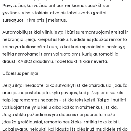
Pavyzdžiui, kai važiuojant partrenkiamas paukštis ar
gyvūnas. Visais tokiais atvejais labai svarbu greitai
sureaguoti ir kreiptis į meistrus.
Automobilių stiklai Vilniuje gali būti suremontuojami greitai ir
nebrangiai, jeigu kreipsitės laiku. Nedidelės įdaužos remonto
kaina yra keliasdešimt eurų, o kai kurie specialistai paslaugą
teikia nemokamai tiems vairuotojams, kurių automobiliai
drausti KASKO draudimu. Todėl laukti tikrai neverta.
Uždelsus per ilgai
Jeigu ilgai neradote laiko sutvarkyti stikle atsiradusiai įdaužai
arba jos nepastebėjote, kyla pavojus, kad ji išsiplės ir suskils
taip, jog remontas nepadės – stiklą teks keisti. Tai gali nutikti
važiuojant nelygiu keliu arba kažkam atsitrenkus į stiklą.
Jeigu stiklo pažeidimas yra didesnis nei paprasta maža
įdauža, greičiausiai, remonto neužteks ir stiklą teks keisti.
Labai svarbu nelaukti, kol įdauža išsiplės ir užims didelę stiklo