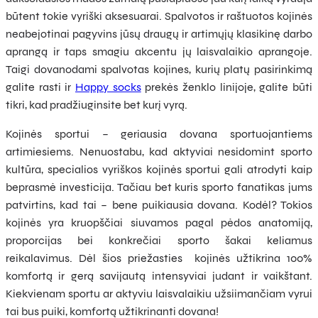
būtent tokie vyriški aksesuarai. Spalvotos ir raštuotos kojinės
neabejotinai pagyvins jūsų draugų ir artimųjų klasikinę darbo
aprangą ir taps smagiu akcentu jų laisvalaikio aprangoje.
Taigi dovanodami spalvotas kojines, kurių platų pasirinkimą
galite rasti ir
Happy socks
prekės ženklo linijoje, galite būti
tikri, kad pradžiuginsite bet kurį vyrą.
Kojinės sportui – geriausia dovana sportuojantiems
artimiesiems. Nenuostabu, kad aktyviai nesidomint sporto
kultūra, specialios vyriškos kojinės sportui gali atrodyti kaip
beprasmė investicija. Tačiau bet kuris sporto fanatikas jums
patvirtins, kad tai – bene puikiausia dovana. Kodėl? Tokios
kojinės yra kruopščiai siuvamos pagal pėdos anatomiją,
proporcijas bei konkrečiai sporto šakai keliamus
reikalavimus. Dėl šios priežasties kojinės užtikrina 100%
komfortą ir gerą savijautą intensyviai judant ir vaikštant.
Kiekvienam sportu ar aktyviu laisvalaikiu užsiimančiam vyrui
tai bus puiki, komfortą užtikrinanti dovana!