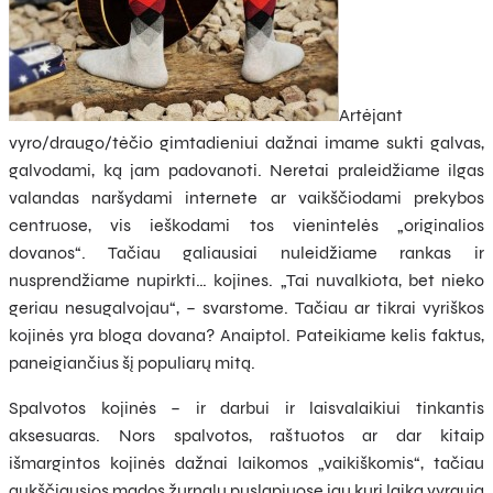
Artėjant
vyro/draugo/tėčio gimtadieniui dažnai imame sukti galvas,
galvodami, ką jam padovanoti. Neretai praleidžiame ilgas
valandas naršydami internete ar vaikščiodami prekybos
centruose, vis ieškodami tos vienintelės „originalios
dovanos“. Tačiau galiausiai nuleidžiame rankas ir
nusprendžiame nupirkti… kojines. „Tai nuvalkiota, bet nieko
geriau nesugalvojau“, – svarstome. Tačiau ar tikrai vyriškos
kojinės yra bloga dovana? Anaiptol. Pateikiame kelis faktus,
paneigiančius šį populiarų mitą.
Spalvotos kojinės – ir darbui ir laisvalaikiui tinkantis
aksesuaras. Nors spalvotos, raštuotos ar dar kitaip
išmargintos kojinės dažnai laikomos „vaikiškomis“, tačiau
aukščiausios mados žurnalų puslapiuose jau kurį laiką vyrauja