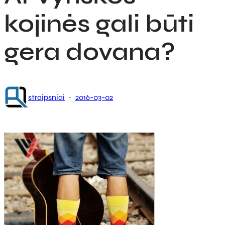
kojinės gali būti
gera dovana?
·
straipsniai
2016-03-02