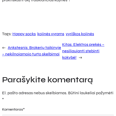
Tags:
Happy socks
kojinės vyrams
vyriškos kojinės
Kitas:
Elektros prekės –
←
Ankstesnis:
Brokerių taikinyje
nesiliaujanti stebinti
– nekilnojamojo turto skelbimai
kokybė!
→
Parašykite komentarą
El. pašto adresas nebus skelbiamas.
Būtini laukeliai pažymėti
*
Komentaras
*