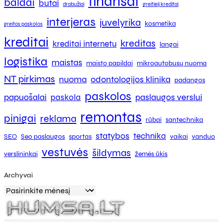
finansai
baldai
butai
drabužiai
greitieji kreditai
interjeras
juvelyrika
kosmetika
greitos paskolos
kreditai
kreditas
kreditai internetu
langai
logistika
maistas
maisto papildai
mikroautobusų nuoma
NT pirkimas
nuoma
odontologijos klinika
padangos
paskolos
papuošalai
paslaugos verslui
paskola
remontas
pinigai
reklama
rūbai
santechnika
statybos
technika
SEO
Seo paslaugos
sportas
vaikai
vanduo
vestuvės
šildymas
verslininkai
žemės ūkis
Archyvai