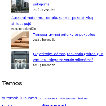
pirkėjams
2026 25 gegužės
Auskarai moterims – detalė, kuri gali pakeisti visą
stiliaus pojūtį
2026 30 balandžio
Transportavimui pritaikytos pakuotės
2026 7 balandžio
Į ką atkreipti dėmesį renkantis greitaeigius
vartus skirtingoms verslo reikmėms?
2026 3 balandžio
Temos
automobiliu nuoma
auto nuoma
baidarių nuoma
baidarės