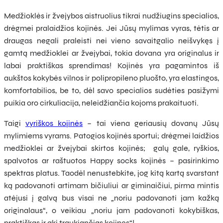
Medžioklės ir žvejybos aistruolius tikrai nudžiugins specialios,
drėgmei pralaidžios kojinės. Jei Jūsų mylimas vyras, tėtis ar
draugas negali praleisti nei vieno savaitgalio neišvykęs į
gamtą medžioklei ar žvejybai, tokia dovana yra originalus ir
labai praktiškas sprendimas! Kojinės yra pagamintos iš
aukštos kokybės vilnos ir polipropileno pluošto, yra elastingos,
komfortabilios, be to, dėl savo specialios sudėties pasižymi
puikia oro cirkuliacija, neleidžiančia kojoms prakaituoti.
Taigi
vyriškos kojinės
– tai viena geriausių dovanų Jūsų
mylimiems vyrams. Patogios kojinės sportui; drėgmei laidžios
medžioklei ar žvejybai skirtos kojinės; galų gale, ryškios,
spalvotos ar raštuotos Happy socks kojinės – pasirinkimo
spektras platus. Taodėl nenustebkite, jog kitą kartą svarstant
ką padovanoti artimam bičiuliui ar giminaičiui, pirma mintis
atėjusi į galvą bus visai ne „noriu padovanoti jam kažką
originalaus“, o veikiau „noriu jam padovanoti kokybiškas,
praktiškas ir akį traukiančias kojines“!