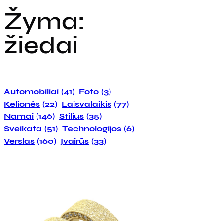
Žyma:
žiedai
Automobiliai
(41)
Foto
(3)
Kelionės
(22)
Laisvalaikis
(77)
Namai
(146)
Stilius
(35)
Sveikata
(51)
Technologijos
(6)
Verslas
(160)
Įvairūs
(33)