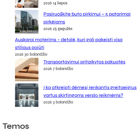
2026 14 liepos
Pasiruoškite buto pirkimui – 5 patarimai
pirkėjams
2026 25 gegužės
Auskarai moterims – detalė, kuri gali pakeisti visą
stiliaus pojūtį
2026 30 balandžio
Transportavimui pritaikytos pakuotės
2026 7 balandžio
Į ką atkreipti dėmesį renkantis greitaeigius
vartus skirtingoms verslo reikmėms?
2026 3 balandžio
Temos