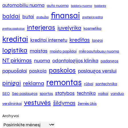
automobiliu nuoma
auto nuoma
baidarių nuoma
baidarės
finansai
baldai
butai
drabužiai
greitieji kreditai
interjeras
juvelyrika
kosmetika
greitos paskolos
kreditai
kreditas
kreditai internetu
langai
logistika
maistas
maisto papildai
mikroautobusų nuoma
NT pirkimas
nuoma
odontologijos klinika
padangos
paskolos
papuošalai
paslaugos verslui
paskola
remontas
pinigai
reklama
rūbai
santechnika
statybos
technika
SEO
Seo paslaugos
sportas
vaikai
vanduo
vestuvės
šildymas
verslininkai
žemės ūkis
Archyvai