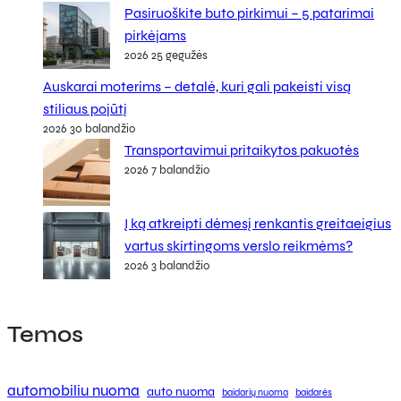
Pasiruoškite buto pirkimui – 5 patarimai
pirkėjams
2026 25 gegužės
Auskarai moterims – detalė, kuri gali pakeisti visą
stiliaus pojūtį
2026 30 balandžio
Transportavimui pritaikytos pakuotės
2026 7 balandžio
Į ką atkreipti dėmesį renkantis greitaeigius
vartus skirtingoms verslo reikmėms?
2026 3 balandžio
Temos
automobiliu nuoma
auto nuoma
baidarių nuoma
baidarės