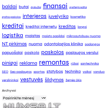
finansai
baldai
butai
drabužiai
greitieji kreditai
interjeras
juvelyrika
kosmetika
greitos paskolos
kreditai
kreditas
kreditai internetu
langai
logistika
maistas
maisto papildai
mikroautobusų nuoma
NT pirkimas
nuoma
odontologijos klinika
padangos
paskolos
papuošalai
paslaugos verslui
paskola
remontas
pinigai
reklama
rūbai
santechnika
statybos
technika
SEO
Seo paslaugos
sportas
vaikai
vanduo
vestuvės
šildymas
verslininkai
žemės ūkis
Archyvai