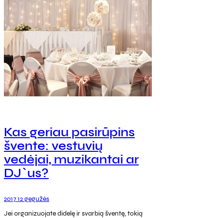
Kas geriau pasirūpins
švente: vestuvių
vedėjai, muzikantai ar
DJ`us?
2017 12 gegužės
Jei organizuojate didelę ir svarbią šventę, tokią