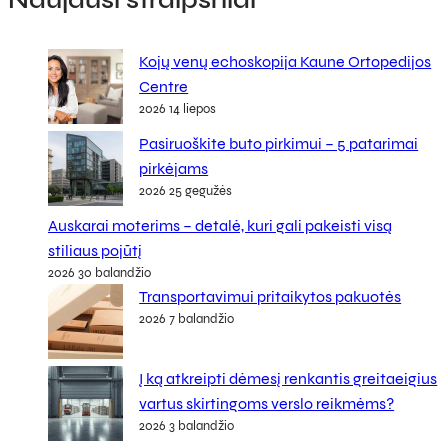
Kojų venų echoskopija Kaune Ortopedijos
Centre
2026 14 liepos
Pasiruoškite buto pirkimui – 5 patarimai
pirkėjams
2026 25 gegužės
Auskarai moterims – detalė, kuri gali pakeisti visą
stiliaus pojūtį
2026 30 balandžio
Transportavimui pritaikytos pakuotės
2026 7 balandžio
Į ką atkreipti dėmesį renkantis greitaeigius
vartus skirtingoms verslo reikmėms?
2026 3 balandžio