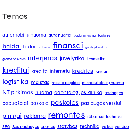
Temos
automobiliu nuoma
auto nuoma
baidarių nuoma
baidarės
finansai
baldai
butai
drabužiai
greitieji kreditai
interjeras
juvelyrika
kosmetika
greitos paskolos
kreditai
kreditas
kreditai internetu
langai
logistika
maistas
maisto papildai
mikroautobusų nuoma
NT pirkimas
nuoma
odontologijos klinika
padangos
paskolos
papuošalai
paslaugos verslui
paskola
remontas
pinigai
reklama
rūbai
santechnika
statybos
technika
SEO
Seo paslaugos
sportas
vaikai
vanduo