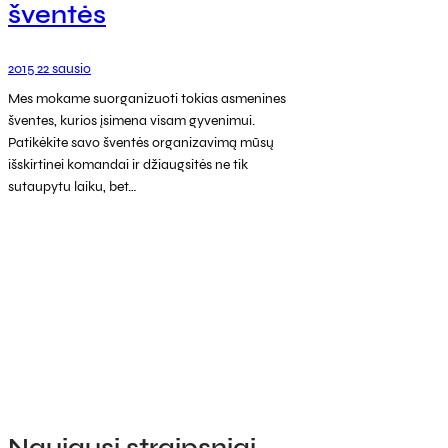
šventės
2015 22 sausio
Mes mokame suorganizuoti tokias asmenines
šventes, kurios įsimena visam gyvenimui.
Patikėkite savo šventės organizavimą mūsų
išskirtinei komandai ir džiaugsitės ne tik
sutaupytu laiku, bet…
Naujausi straipsniai