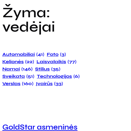
Žyma:
vedėjai
Automobiliai
(41)
Foto
(3)
Kelionės
(22)
Laisvalaikis
(77)
Namai
(146)
Stilius
(35)
Sveikata
(51)
Technologijos
(6)
Verslas
(160)
Įvairūs
(33)
GoldStar asmeninės