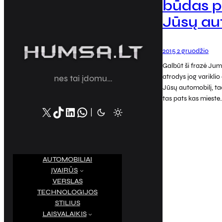
būdas p
Jūsų au
2015 2 gruodžio
Galbūt ši frazė Ju
atrodys jog variklio
nes tai įdomu…
Jūsų automobilį, tač
tas pats kas mieste
X
TikTok
LinkedIn
WhatsApp
|
AUTOMOBILIAI
ĮVAIRŪS
VERSLAS
TECHNOLOGIJOS
STILIUS
LAISVALAIKIS