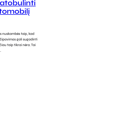
atobulinti
tomobilį
ms nuskambės taip, kad
 čipavimas gali sugadinti
iau taip tikrai nėra. Tai
…