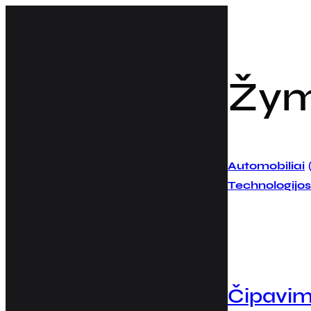
Eiti
prie
turinio
Žy
Automobiliai
Technologijos
Čipavim