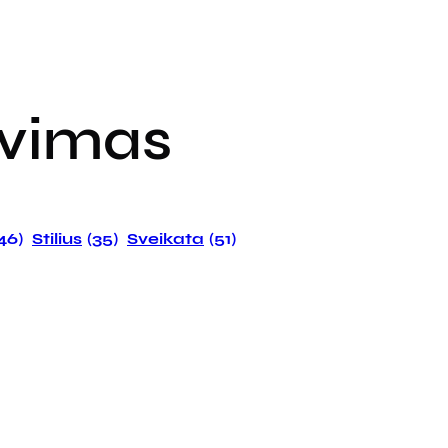
avimas
146)
Stilius
(35)
Sveikata
(51)