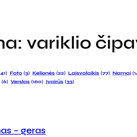
ma:
variklio čip
(41)
Foto
(3)
Kelionės
(22)
Laisvalaikis
(77)
Namai
(
(6)
Verslas
(160)
Įvairūs
(33)
as – geras