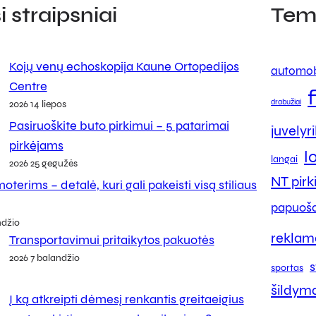
 straipsniai
Tem
Kojų venų echoskopija Kaune Ortopedijos
automob
Centre
drabužiai
2026 14 liepos
Pasiruoškite buto pirkimui – 5 patarimai
juvelyr
pirkėjams
l
langai
2026 25 gegužės
NT pir
oterims – detalė, kuri gali pakeisti visą stiliaus
papuoša
ndžio
reklam
Transportavimui pritaikytos pakuotės
2026 7 balandžio
s
sportas
šildym
Į ką atkreipti dėmesį renkantis greitaeigius