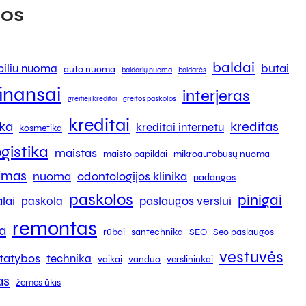
os
baldai
butai
iliu nuoma
auto nuoma
baidarių nuoma
baidarės
finansai
interjeras
greitieji kreditai
greitos paskolos
kreditai
ika
kreditas
kreditai internetu
kosmetika
ogistika
maistas
maisto papildai
mikroautobusų nuoma
kimas
nuoma
odontologijos klinika
padangos
paskolos
pinigai
lai
paslaugos verslui
paskola
remontas
a
rūbai
santechnika
SEO
Seo paslaugos
vestuvės
tatybos
technika
vaikai
vanduo
verslininkai
as
žemės ūkis