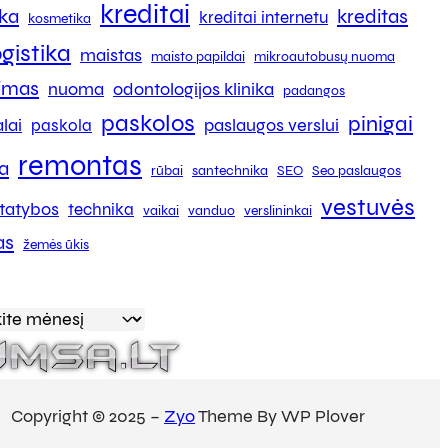
kreditai
ika
kreditas
kreditai internetu
kosmetika
ogistika
maistas
maisto papildai
mikroautobusų nuoma
kimas
nuoma
odontologijos klinika
padangos
paskolos
pinigai
lai
paslaugos verslui
paskola
remontas
a
rūbai
santechnika
SEO
Seo paslaugos
vestuvės
tatybos
technika
vaikai
vanduo
verslininkai
as
žemės ūkis
Copyright © 2025 –
Zyo
Theme By WP Plover