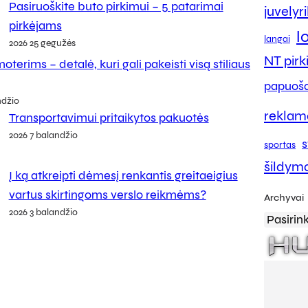
Pasiruoškite buto pirkimui – 5 patarimai
juvelyr
pirkėjams
l
langai
2026 25 gegužės
NT pir
oterims – detalė, kuri gali pakeisti visą stiliaus
papuoša
ndžio
reklam
Transportavimui pritaikytos pakuotės
2026 7 balandžio
s
sportas
šildym
Į ką atkreipti dėmesį renkantis greitaeigius
vartus skirtingoms verslo reikmėms?
Archyvai
2026 3 balandžio