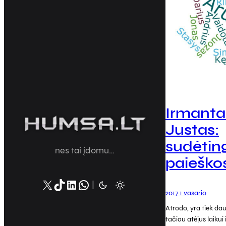
Irmanta
Justas:
sudėtin
nes tai įdomu…
paieško
X
TikTok
LinkedIn
WhatsApp
|
2017 1 vasario
Atrodo, yra tiek dau
tačiau atėjus laikui 