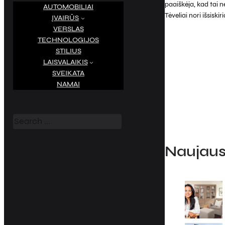
paaiškėja, kad tai n
AUTOMOBILIAI
Tėveliai nori išsiski
ĮVAIRŪS
VERSLAS
TECHNOLOGIJOS
STILIUS
LAISVALAIKIS
SVEIKATA
NAMAI
S
e
a
r
c
h
Naujausi