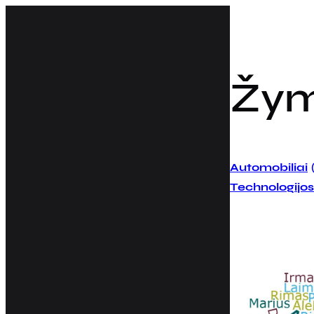
Eiti
prie
turinio
Žy
Automobiliai
Technologijos