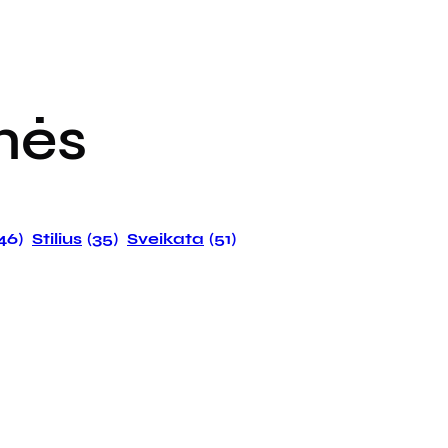
mės
146)
Stilius
(35)
Sveikata
(51)