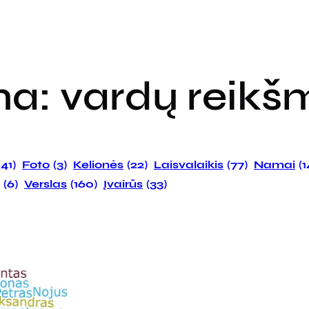
ma:
vardų reikš
(41)
Foto
(3)
Kelionės
(22)
Laisvalaikis
(77)
Namai
(
(6)
Verslas
(160)
Įvairūs
(33)