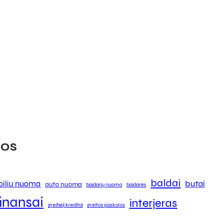
os
baldai
butai
iliu nuoma
auto nuoma
baidarių nuoma
baidarės
finansai
interjeras
greitieji kreditai
greitos paskolos