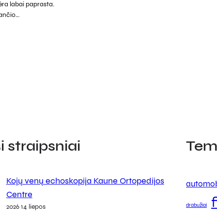
ėra labai paprasta.
riančio…
 straipsniai
Tem
Kojų venų echoskopija Kaune Ortopedijos
automob
Centre
drabužiai
2026 14 liepos