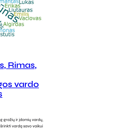
s, Rimas,
gos vardo
s
g gražių ir įdomių vardų,
išrinkti vardą savo vaikui