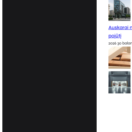
Auskarai m
pojūtį
2026 30 bala