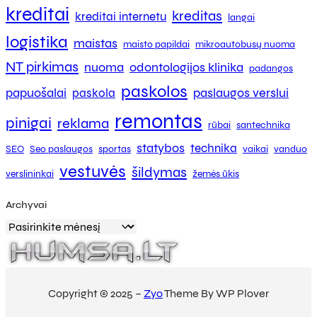
kreditai
kreditas
kreditai internetu
langai
logistika
maistas
maisto papildai
mikroautobusų nuoma
NT pirkimas
nuoma
odontologijos klinika
padangos
paskolos
papuošalai
paslaugos verslui
paskola
remontas
pinigai
reklama
rūbai
santechnika
statybos
technika
SEO
Seo paslaugos
sportas
vaikai
vanduo
vestuvės
šildymas
verslininkai
žemės ūkis
Archyvai
Copyright © 2025 –
Zyo
Theme By WP Plover