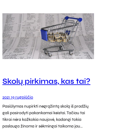
Skolų pirkimas, kas tai?
2021 19 rugpjūčio
Pasiūlymas nupirkti negrąžintą skolą iš pradžių
gali pasirodyti pakankamai keistai. Tačiau tai
tikrai nėra kažkokia naujovė, kadangi tokia
paslauga žinoma ir sėkmingai taikoma jau…