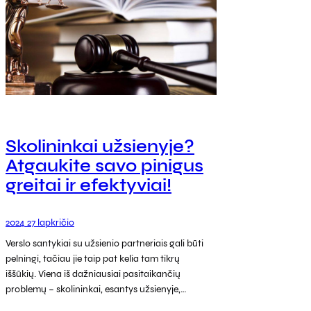
Skolininkai užsienyje?
Atgaukite savo pinigus
greitai ir efektyviai!
2024 27 lapkričio
Verslo santykiai su užsienio partneriais gali būti
pelningi, tačiau jie taip pat kelia tam tikrų
iššūkių. Viena iš dažniausiai pasitaikančių
problemų – skolininkai, esantys užsienyje,…