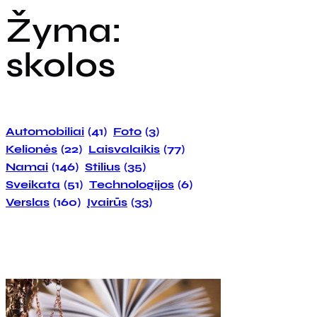
Žyma:
skolos
Automobiliai
(41)
Foto
(3)
Kelionės
(22)
Laisvalaikis
(77)
Namai
(146)
Stilius
(35)
Sveikata
(51)
Technologijos
(6)
Verslas
(160)
Įvairūs
(33)