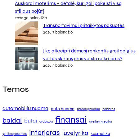
Auskarai moterims – detalė, kuri gali pakeisti visą
stiliaus pojūtį
2026 30 balandžio
Transportavimui pritaikytos pakuotės
2026 7 balandžio
Į ką atkreipti dėmesį renkantis greitaeigius
vartus skirtingoms verslo reikmėms?
2026 3 balandžio
Temos
automobiliu nuoma
auto nuoma
baidarių nuoma
baidarės
finansai
baldai
butai
drabužiai
greitieji kreditai
interjeras
juvelyrika
kosmetika
greitos paskolos