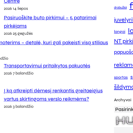
Centre
drabužiai
2026 14 liepos
Pasiruoškite buto pirkimui – 5 patarimai
juvelyr
pirkėjams
l
langai
2026 25 gegužės
NT pir
oterims – detalė, kuri gali pakeisti visą stiliaus
papuoša
ndžio
reklam
Transportavimui pritaikytos pakuotės
2026 7 balandžio
s
sportas
šildym
Į ką atkreipti dėmesį renkantis greitaeigius
vartus skirtingoms verslo reikmėms?
Archyvai
2026 3 balandžio