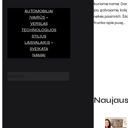
kuriame name. Dar 
jau galvojame, kok
AUTOMOBILIAI
reikės pasirinkti. Š
ĮVAIRŪS
trunka apie pusę…
VERSLAS
TECHNOLOGIJOS
STILIUS
LAISVALAIKIS
SVEIKATA
NAMAI
S
e
a
r
c
h
Naujausi