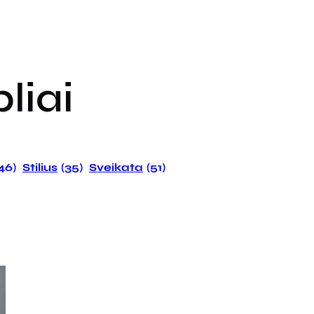
liai
146)
Stilius
(35)
Sveikata
(51)