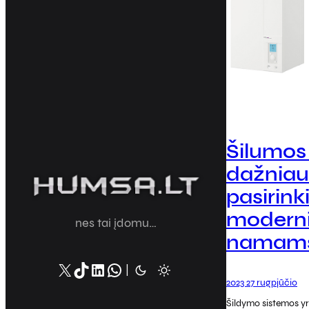
Šilumos 
dažniau
pasirin
modern
nes tai įdomu…
namams 
X
TikTok
LinkedIn
WhatsApp
|
2023 27 rugpjūčio
Šildymo sistemos yr