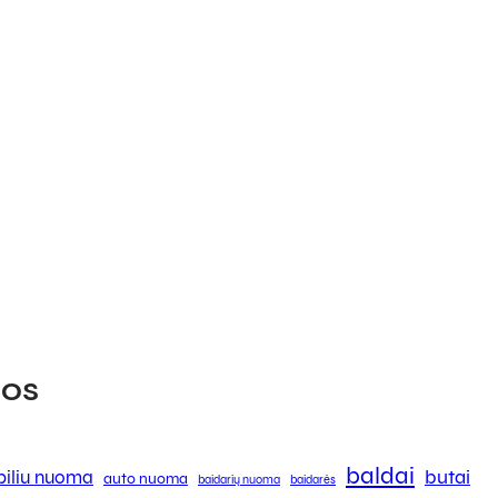
os
baldai
butai
iliu nuoma
auto nuoma
baidarių nuoma
baidarės