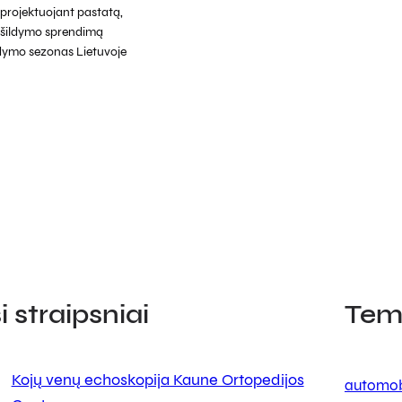
projektuojant pastatą,
į šildymo sprendimą
ildymo sezonas Lietuvoje
 straipsniai
Tem
Kojų venų echoskopija Kaune Ortopedijos
automob