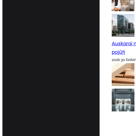
Auskarai m
pojūtį
2026 30 bala