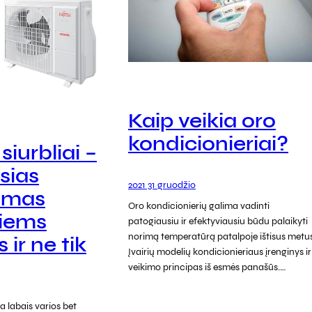
Kaip veikia oro
kondicionieriai?
siurbliai –
sias
2021 31 gruodžio
kimas
Oro kondicionierių galima vadinti
iems
patogiausiu ir efektyviausiu būdu palaikyti
norimą temperatūrą patalpoje ištisus metus
ir ne tik
Įvairių modelių kondicionieriaus įrenginys ir
veikimo principas iš esmės panašūs.…
a labais varios bet