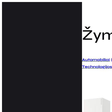
Eiti
prie
turinio
Žy
Automobiliai
Technologijos