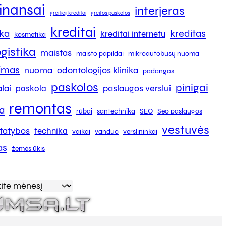
finansai
interjeras
greitieji kreditai
greitos paskolos
kreditai
ika
kreditas
kreditai internetu
kosmetika
ogistika
maistas
maisto papildai
mikroautobusų nuoma
kimas
nuoma
odontologijos klinika
padangos
paskolos
pinigai
lai
paslaugos verslui
paskola
remontas
a
rūbai
santechnika
SEO
Seo paslaugos
vestuvės
tatybos
technika
vaikai
vanduo
verslininkai
as
žemės ūkis