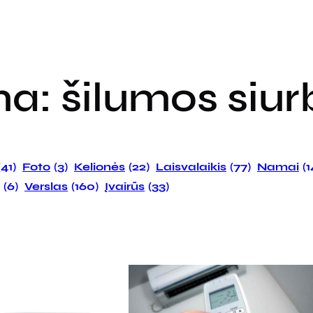
ma:
šilumos siurb
(41)
Foto
(3)
Kelionės
(22)
Laisvalaikis
(77)
Namai
(
(6)
Verslas
(160)
Įvairūs
(33)