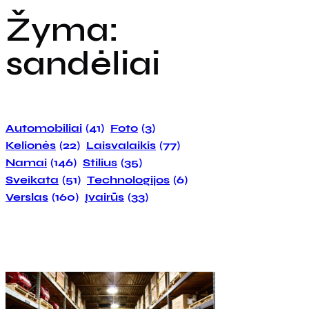
Žyma:
sandėliai
Automobiliai
(41)
Foto
(3)
Kelionės
(22)
Laisvalaikis
(77)
Namai
(146)
Stilius
(35)
Sveikata
(51)
Technologijos
(6)
Verslas
(160)
Įvairūs
(33)