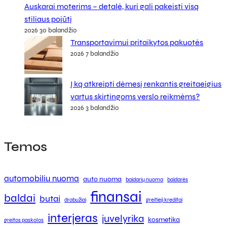
Auskarai moterims – detalė, kuri gali pakeisti visą
stiliaus pojūtį
2026 30 balandžio
Transportavimui pritaikytos pakuotės
2026 7 balandžio
Į ką atkreipti dėmesį renkantis greitaeigius
vartus skirtingoms verslo reikmėms?
2026 3 balandžio
Temos
automobiliu nuoma
auto nuoma
baidarių nuoma
baidarės
finansai
baldai
butai
drabužiai
greitieji kreditai
interjeras
juvelyrika
kosmetika
greitos paskolos