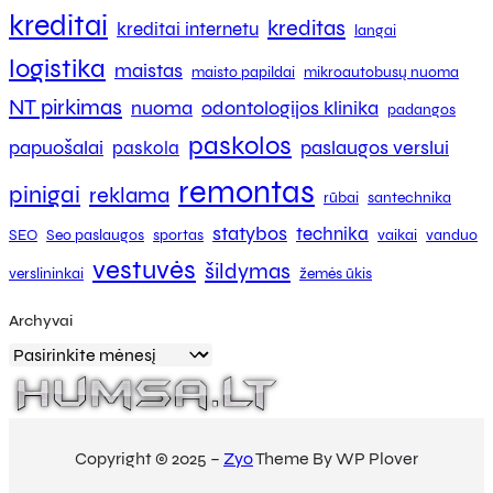
kreditai
kreditas
kreditai internetu
langai
logistika
maistas
maisto papildai
mikroautobusų nuoma
NT pirkimas
nuoma
odontologijos klinika
padangos
paskolos
papuošalai
paslaugos verslui
paskola
remontas
pinigai
reklama
rūbai
santechnika
statybos
technika
SEO
Seo paslaugos
sportas
vaikai
vanduo
vestuvės
šildymas
verslininkai
žemės ūkis
Archyvai
Copyright © 2025 –
Zyo
Theme By WP Plover