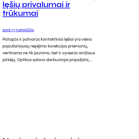
lęšių privalumai ir
trūkumai
2016 17 rugpjūčio
Patogūs ir patvarūs kontaktiniai lęšiai yra viena
populiariausių regėjimo korekcijos priemonių,
vertinama ne tik jaunimo, bet ir vyresnio amžiaus
pirkėjų. Optikos salono darbuotojai pripažįsta,…