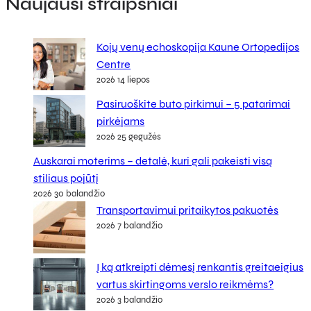
Naujausi straipsniai
Kojų venų echoskopija Kaune Ortopedijos
Centre
2026 14 liepos
Pasiruoškite buto pirkimui – 5 patarimai
pirkėjams
2026 25 gegužės
Auskarai moterims – detalė, kuri gali pakeisti visą
stiliaus pojūtį
2026 30 balandžio
Transportavimui pritaikytos pakuotės
2026 7 balandžio
Į ką atkreipti dėmesį renkantis greitaeigius
vartus skirtingoms verslo reikmėms?
2026 3 balandžio