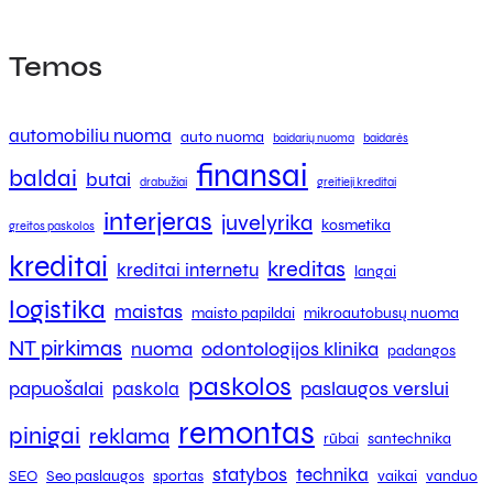
Temos
automobiliu nuoma
auto nuoma
baidarių nuoma
baidarės
finansai
baldai
butai
drabužiai
greitieji kreditai
interjeras
juvelyrika
kosmetika
greitos paskolos
kreditai
kreditas
kreditai internetu
langai
logistika
maistas
maisto papildai
mikroautobusų nuoma
NT pirkimas
nuoma
odontologijos klinika
padangos
paskolos
papuošalai
paslaugos verslui
paskola
remontas
pinigai
reklama
rūbai
santechnika
statybos
technika
SEO
Seo paslaugos
sportas
vaikai
vanduo