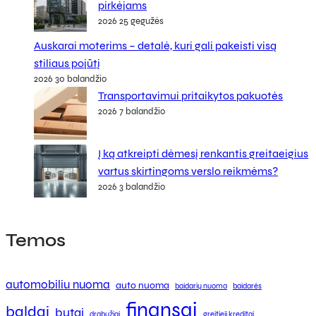
pirkėjams
2026 25 gegužės
Auskarai moterims – detalė, kuri gali pakeisti visą
stiliaus pojūtį
2026 30 balandžio
Transportavimui pritaikytos pakuotės
2026 7 balandžio
Į ką atkreipti dėmesį renkantis greitaeigius
vartus skirtingoms verslo reikmėms?
2026 3 balandžio
Temos
automobiliu nuoma
auto nuoma
baidarių nuoma
baidarės
finansai
baldai
butai
drabužiai
greitieji kreditai