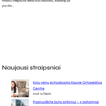
maistu mėgautis reikia kuo dažniau, kadangi jis
yra itin…
Naujausi straipsniai
Kojų venų echoskopija Kaune Ortopedijos
Centre
2026 14 liepos
Pasiruoškite buto pirkimui – 5 patarimai