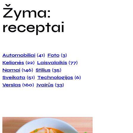
Žyma:
receptai
Automobiliai
(41)
Foto
(3)
Kelionės
(22)
Laisvalaikis
(77)
Namai
(146)
Stilius
(35)
Sveikata
(51)
Technologijos
(6)
Verslas
(160)
Įvairūs
(33)