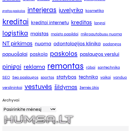
interjeras
juvelyrika
kosmetika
greitos paskolos
kreditai
kreditas
kreditai internetu
langai
logistika
maistas
maisto papildai
mikroautobusų nuoma
NT pirkimas
nuoma
odontologijos klinika
padangos
paskolos
papuošalai
paslaugos verslui
paskola
remontas
pinigai
reklama
rūbai
santechnika
statybos
technika
SEO
Seo paslaugos
sportas
vaikai
vanduo
vestuvės
šildymas
verslininkai
žemės ūkis
Archyvai