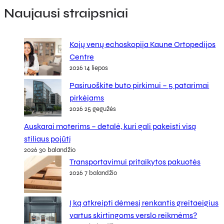
Naujausi straipsniai
Kojų venų echoskopija Kaune Ortopedijos
Centre
2026 14 liepos
Pasiruoškite buto pirkimui – 5 patarimai
pirkėjams
2026 25 gegužės
Auskarai moterims – detalė, kuri gali pakeisti visą
stiliaus pojūtį
2026 30 balandžio
Transportavimui pritaikytos pakuotės
2026 7 balandžio
Į ką atkreipti dėmesį renkantis greitaeigius
vartus skirtingoms verslo reikmėms?