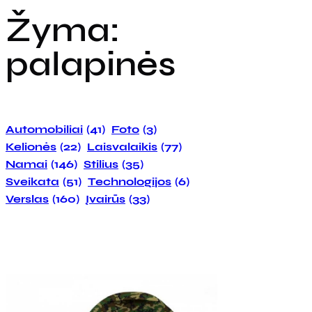
Žyma:
palapinės
Automobiliai
(41)
Foto
(3)
Kelionės
(22)
Laisvalaikis
(77)
Namai
(146)
Stilius
(35)
Sveikata
(51)
Technologijos
(6)
Verslas
(160)
Įvairūs
(33)