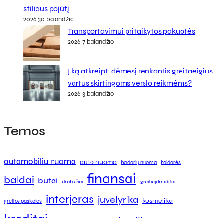
stiliaus pojūtį
2026 30 balandžio
Transportavimui pritaikytos pakuotės
2026 7 balandžio
Į ką atkreipti dėmesį renkantis greitaeigius
vartus skirtingoms verslo reikmėms?
2026 3 balandžio
Temos
automobiliu nuoma
auto nuoma
baidarių nuoma
baidarės
finansai
baldai
butai
drabužiai
greitieji kreditai
interjeras
juvelyrika
kosmetika
greitos paskolos