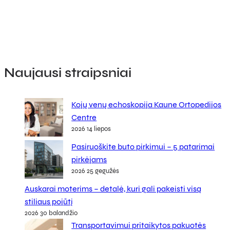
Naujausi straipsniai
Kojų venų echoskopija Kaune Ortopedijos
Centre
2026 14 liepos
Pasiruoškite buto pirkimui – 5 patarimai
pirkėjams
2026 25 gegužės
Auskarai moterims – detalė, kuri gali pakeisti visą
stiliaus pojūtį
2026 30 balandžio
Transportavimui pritaikytos pakuotės