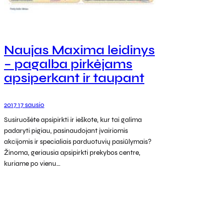
Naujas Maxima leidinys
– pagalba pirkėjams
apsiperkant ir taupant
2017 17 sausio
Susiruošėte apsipirkti ir ieškote, kur tai galima
padaryti pigiau, pasinaudojant įvairiomis
akcijomis ir specialiais parduotuvių pasiūlymais?
Žinoma, geriausia apsipirkti prekybos centre,
kuriame po vienu…