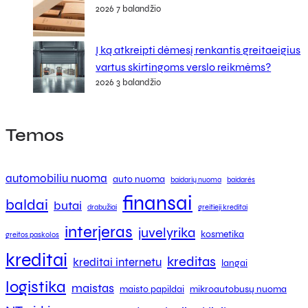
2026 7 balandžio
Į ką atkreipti dėmesį renkantis greitaeigius
vartus skirtingoms verslo reikmėms?
2026 3 balandžio
Temos
automobiliu nuoma
auto nuoma
baidarių nuoma
baidarės
finansai
baldai
butai
drabužiai
greitieji kreditai
interjeras
juvelyrika
kosmetika
greitos paskolos
kreditai
kreditas
kreditai internetu
langai
logistika
maistas
maisto papildai
mikroautobusų nuoma