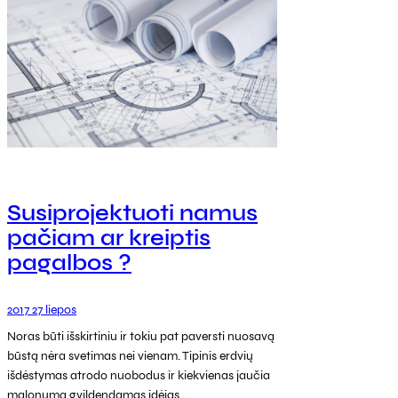
Susiprojektuoti namus
pačiam ar kreiptis
pagalbos ?
2017 27 liepos
Noras būti išskirtiniu ir tokiu pat paversti nuosavą
būstą nėra svetimas nei vienam. Tipinis erdvių
išdėstymas atrodo nuobodus ir kiekvienas jaučia
malonumą gvildendamas idėjas…