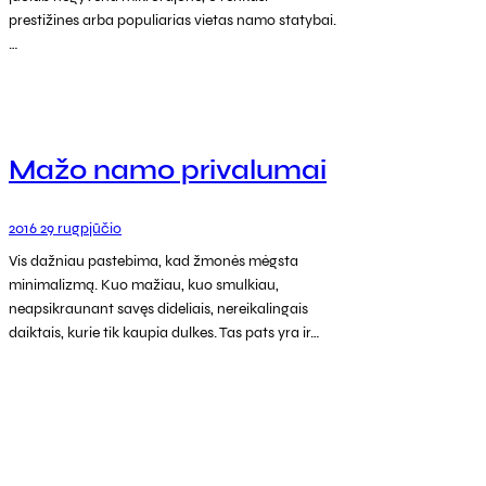
prestižines arba populiarias vietas namo statybai.
…
Mažo namo privalumai
2016 29 rugpjūčio
Vis dažniau pastebima, kad žmonės mėgsta
minimalizmą. Kuo mažiau, kuo smulkiau,
neapsikraunant savęs dideliais, nereikalingais
daiktais, kurie tik kaupia dulkes. Tas pats yra ir…