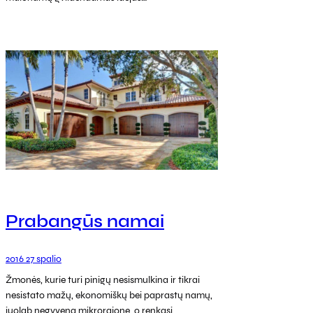
Prabangūs namai
2016 27 spalio
Žmonės, kurie turi pinigų nesismulkina ir tikrai
nesistato mažų, ekonomiškų bei paprastų namų,
juolab negyvena mikrorajone, o renkasi