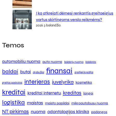
Į ką atkreipti dėmesį renkantis greitaeigius
vartus skirtingoms verslo reikmėms?
2026 3 balandžio
Temos
automobiliu nuoma
auto nuoma
baidarių nuoma
baidarės
finansai
baldai
butai
drabužiai
greitieji kreditai
interjeras
juvelyrika
kosmetika
greitos paskolos
kreditai
kreditas
kreditai internetu
langai
logistika
maistas
maisto papildai
mikroautobusų nuoma
NT pirkimas
nuoma
odontologijos klinika
padangos