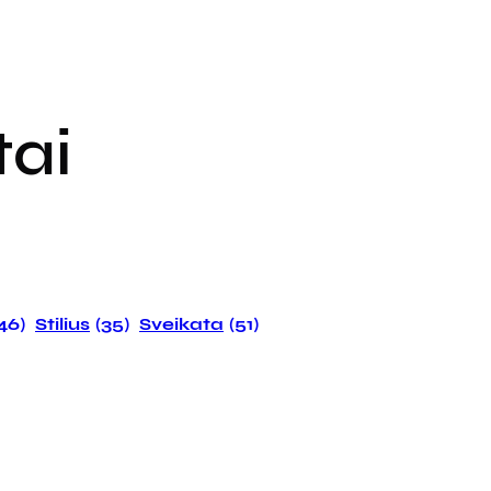
tai
146)
Stilius
(35)
Sveikata
(51)