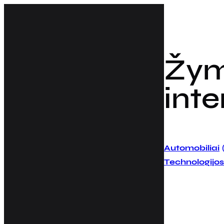
Eiti
prie
turinio
Žy
inte
Automobiliai
Technologijos