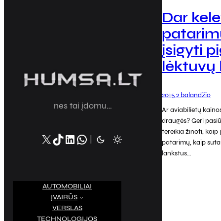
Dar kele
patarimų
įsigyti p
lėktuvų 
2015 2 balandžio
nes tai įdomu…
Ar aviabilietų kaino
draugės? Geri pasiūl
tereikia žinoti, kaip
X
TikTok
LinkedIn
WhatsApp
|
patarimų, kaip sutau
lankstus…
AUTOMOBILIAI
ĮVAIRŪS
VERSLAS
TECHNOLOGIJOS