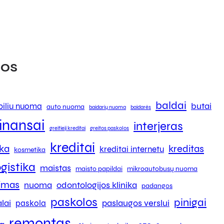
os
baldai
butai
iliu nuoma
auto nuoma
baidarių nuoma
baidarės
finansai
interjeras
greitieji kreditai
greitos paskolos
kreditai
ika
kreditas
kreditai internetu
kosmetika
ogistika
maistas
maisto papildai
mikroautobusų nuoma
kimas
nuoma
odontologijos klinika
padangos
paskolos
pinigai
lai
paslaugos verslui
paskola
remontas