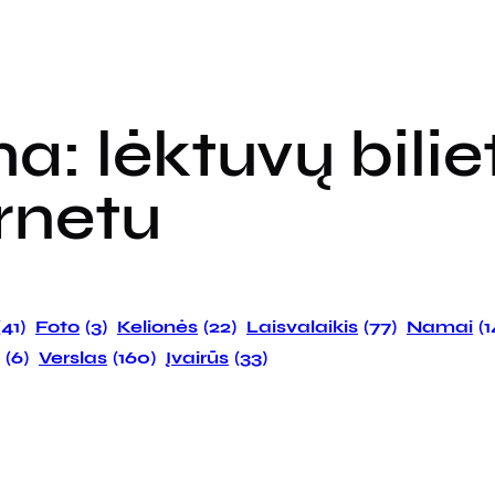
ma:
lėktuvų bilie
rnetu
(41)
Foto
(3)
Kelionės
(22)
Laisvalaikis
(77)
Namai
(
(6)
Verslas
(160)
Įvairūs
(33)