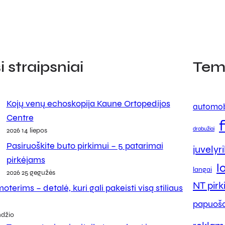
 straipsniai
Tem
Kojų venų echoskopija Kaune Ortopedijos
automob
Centre
drabužiai
2026 14 liepos
Pasiruoškite buto pirkimui – 5 patarimai
juvelyr
pirkėjams
l
langai
2026 25 gegužės
NT pir
oterims – detalė, kuri gali pakeisti visą stiliaus
papuoša
ndžio