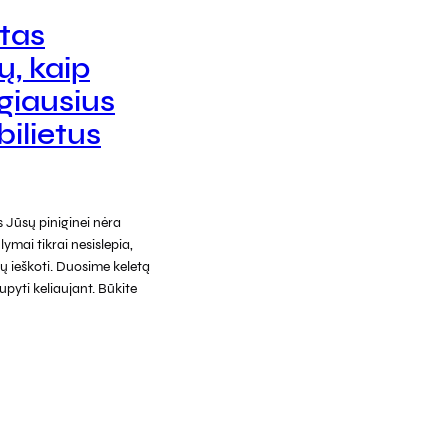
tas
, kaip
igiausius
bilietus
s Jūsų piniginei nėra
ymai tikrai nesislepia,
 jų ieškoti. Duosime keletą
pyti keliaujant. Būkite