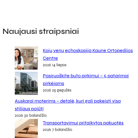
Naujausi straipsniai
Kojų venų echoskopija Kaune Ortopedijos
Centre
2026 14 liepos
Pasiruoškite buto pirkimui – 5 patarimai
pirkėjams
2026 25 gegužės
Auskarai moterims – detalė, kuri gali pakeisti visą
stiliaus pojūtį
2026 30 balandžio
Transportavimui pritaikytos pakuotės
2026 7 balandžio