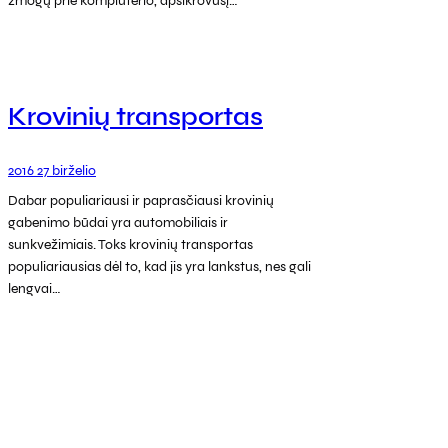
žmogų prie kompiuterio, apsikrovusį…
Krovinių transportas
2016 27 birželio
Dabar populiariausi ir paprasčiausi krovinių
gabenimo būdai yra automobiliais ir
sunkvežimiais. Toks krovinių transportas
populiariausias dėl to, kad jis yra lankstus, nes gali
lengvai…