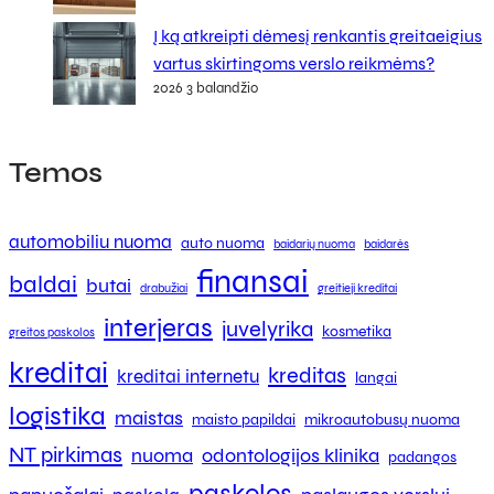
Į ką atkreipti dėmesį renkantis greitaeigius
vartus skirtingoms verslo reikmėms?
2026 3 balandžio
Temos
automobiliu nuoma
auto nuoma
baidarių nuoma
baidarės
finansai
baldai
butai
drabužiai
greitieji kreditai
interjeras
juvelyrika
kosmetika
greitos paskolos
kreditai
kreditas
kreditai internetu
langai
logistika
maistas
maisto papildai
mikroautobusų nuoma
NT pirkimas
nuoma
odontologijos klinika
padangos
paskolos