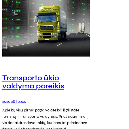
Transporto ūkio
valdymo poreikis
2020 28 liepos
Apie ką visų pirma pagalvojate kai išgirstate
terminą – transporto valdymas. Prieš dešimtmetį
vis dar atsirasdavo tokių, kuriems tai primindavo